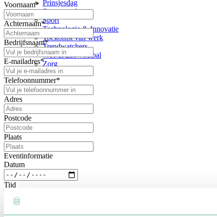
Prinsjesdag
Voornaam
*
Samenwerken
Sport
Achternaam
*
Technologie & Innovatie
Toekomst van werk
Bedrijfsnaam
*
Trendwatchers
WK & EK Voetbal
E-mailadres
*
Zorg
Telefoonnummer
*
Adres
Postcode
Plaats
Eventinformatie
Datum
Tijd
Locatie