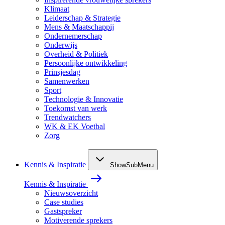
Klimaat
Leiderschap & Strategie
Mens & Maatschappij
Ondernemerschap
Onderwijs
Overheid & Politiek
Persoonlijke ontwikkeling
Prinsjesdag
Samenwerken
Sport
Technologie & Innovatie
Toekomst van werk
Trendwatchers
WK & EK Voetbal
Zorg
Kennis & Inspiratie
ShowSubMenu
Kennis & Inspiratie
Nieuwsoverzicht
Case studies
Gastspreker
Motiverende sprekers