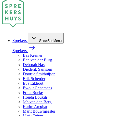
Sprekers
ShowSubMenu
Sprekers
Bas Kremer
Ben van der Burg
Deborah Nas
Diederik Samsom
Doortje Smithuijsen
Erik Scherder
Eva Eikhout
Ewout Genemans
Frida Boeke
Houda Loukili
Job van den Berg
Karim Amghar
Marit Bouwmeester
Mark Tuitert