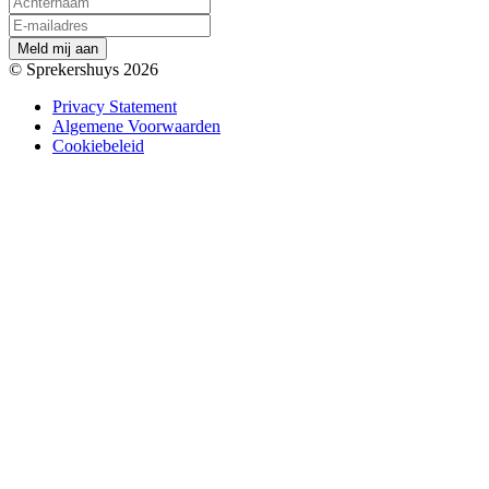
M
e
l
d
m
i
j
a
a
n
© Sprekershuys 2026
Privacy Statement
Algemene Voorwaarden
Cookiebeleid