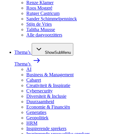
Renze Klamer
Roos Moggré
Rutger Castricum
Sander Schimmelpenninck
Stijn de Vries
Talitha Muusse
Alle dagvoorzitters
Thema’s
ShowSubMenu
Thema’s
AI
Business & Management
Cabaret
Creativiteit & Inspiratie
Cybersecurity
Diversiteit & Inclusie
Duurzaamheid
Economie & Financiën
Generaties
Geopolitiek
HRM
Inspirerende sprekers
Inspirerende vrouwelijke sprekers