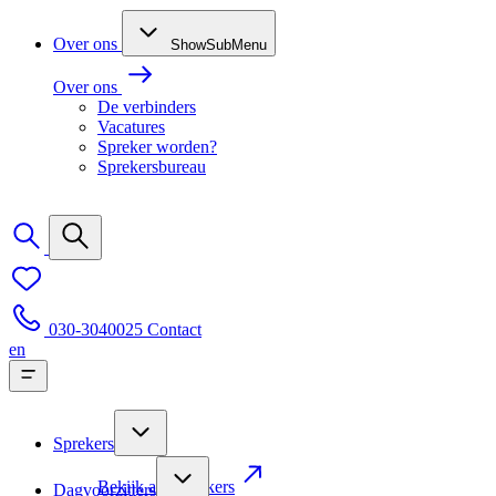
Over ons
ShowSubMenu
Over ons
De verbinders
Vacatures
Spreker worden?
Sprekersbureau
030-3040025
Contact
en
Sprekers
Bekijk alle sprekers
Dagvoorzitters