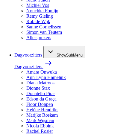
Michiel Vos
Nouchka Fontijn
Remy Gieling
Rob de Wijk
Sanne Cornelissen
Simon van Teutem
Alle sprekers
Dagvoorzitters
ShowSubMenu
Dagvoorzitters
Amara Onwuka
Ann-Lynn Hamelink
Diana Matroos
Dionne Stax
Donatello Piras
Edson da Graça
Floor Doppen
Hélène Hendriks
Marijke Roskam
Mark Wijsman
Nicola Ebbink
Rachel Rosier