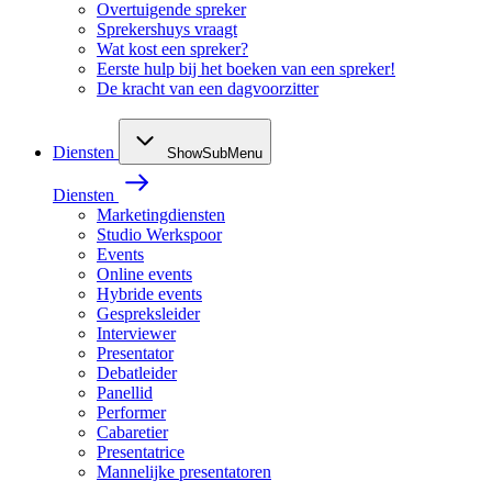
Overtuigende spreker
Sprekershuys vraagt
Wat kost een spreker?
Eerste hulp bij het boeken van een spreker!
De kracht van een dagvoorzitter
Diensten
ShowSubMenu
Diensten
Marketingdiensten
Studio Werkspoor
Events
Online events
Hybride events
Gespreksleider
Interviewer
Presentator
Debatleider
Panellid
Performer
Cabaretier
Presentatrice
Mannelijke presentatoren