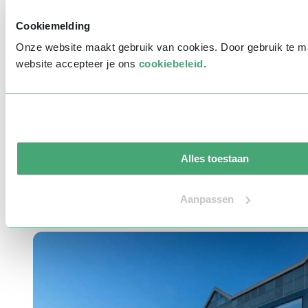
Indicatie budget
*
Cookiemelding
Bericht
*
Onze website maakt gebruik van cookies. Door gebruik te 
website accepteer je ons
cookiebeleid
.
Waar ken je Sprekershuys van?
Ik wil graag jullie nieuwsbrief ontvangen
V
e
r
z
e
n
d
e
n
Aandacht is alles!
Alles toestaan
Heb je vragen of wil je meer informatie over het Sprekershuys? Wij
Aanpassen
staan voor je klaar! Neem contact op via ons contactformulier of
telefonisch via
030-3040025
.