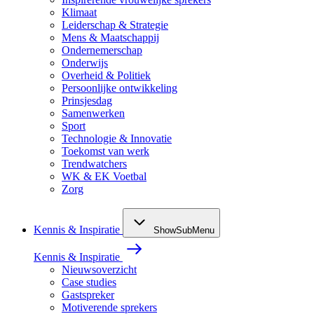
Klimaat
Leiderschap & Strategie
Mens & Maatschappij
Ondernemerschap
Onderwijs
Overheid & Politiek
Persoonlijke ontwikkeling
Prinsjesdag
Samenwerken
Sport
Technologie & Innovatie
Toekomst van werk
Trendwatchers
WK & EK Voetbal
Zorg
Kennis & Inspiratie
ShowSubMenu
Kennis & Inspiratie
Nieuwsoverzicht
Case studies
Gastspreker
Motiverende sprekers