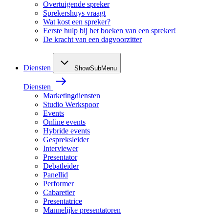
Overtuigende spreker
Sprekershuys vraagt
Wat kost een spreker?
Eerste hulp bij het boeken van een spreker!
De kracht van een dagvoorzitter
Diensten
ShowSubMenu
Diensten
Marketingdiensten
Studio Werkspoor
Events
Online events
Hybride events
Gespreksleider
Interviewer
Presentator
Debatleider
Panellid
Performer
Cabaretier
Presentatrice
Mannelijke presentatoren