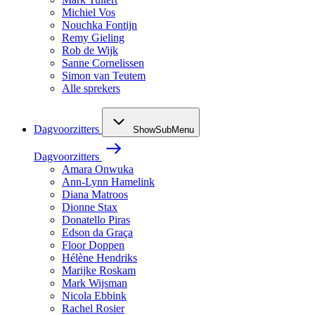
Michiel Vos
Nouchka Fontijn
Remy Gieling
Rob de Wijk
Sanne Cornelissen
Simon van Teutem
Alle sprekers
Dagvoorzitters
ShowSubMenu
Dagvoorzitters
Amara Onwuka
Ann-Lynn Hamelink
Diana Matroos
Dionne Stax
Donatello Piras
Edson da Graça
Floor Doppen
Hélène Hendriks
Marijke Roskam
Mark Wijsman
Nicola Ebbink
Rachel Rosier