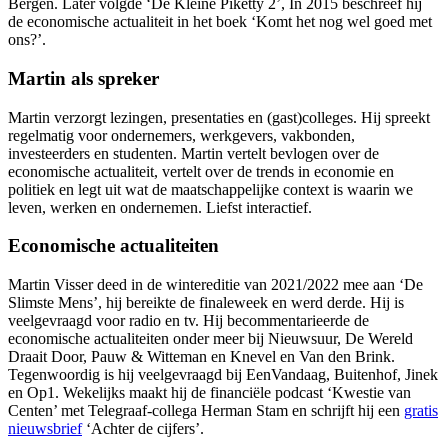
Bergen. Later volgde ‘De Kleine Piketty 2’, In 2015 beschreef hij
de economische actualiteit in het boek ‘Komt het nog wel goed met
ons?’.
Martin als spreker
Martin verzorgt lezingen, presentaties en (gast)colleges. Hij spreekt
regelmatig voor ondernemers, werkgevers, vakbonden,
investeerders en studenten. Martin vertelt bevlogen over de
economische actualiteit, vertelt over de trends in economie en
politiek en legt uit wat de maatschappelijke context is waarin we
leven, werken en ondernemen. Liefst interactief.
Economische actualiteiten
Martin Visser deed in de wintereditie van 2021/2022 mee aan ‘De
Slimste Mens’, hij bereikte de finaleweek en werd derde. Hij is
veelgevraagd voor radio en tv. Hij becommentarieerde de
economische actualiteiten onder meer bij Nieuwsuur, De Wereld
Draait Door, Pauw & Witteman en Knevel en Van den Brink.
Tegenwoordig is hij veelgevraagd bij EenVandaag, Buitenhof, Jinek
en Op1. Wekelijks maakt hij de financiële podcast ‘Kwestie van
Centen’ met Telegraaf-collega Herman Stam en schrijft hij een
gratis
nieuwsbrief
‘Achter de cijfers’.