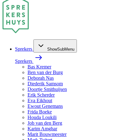
Sprekers
ShowSubMenu
Sprekers
Bas Kremer
Ben van der Burg
Deborah Nas
Diederik Samsom
Doortje Smithuijsen
Erik Scherder
Eva Eikhout
Ewout Genemans
Frida Boeke
Houda Loukili
Job van den Berg
Karim Amghar
Marit Bouwmeester
Mark Tuitert