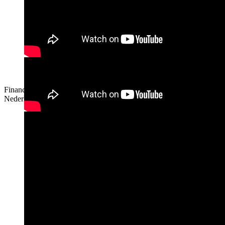
Financieel journalist Martin Visser maakt zich zorgen
over de Nederlandse economie
Financieel journalist Martin Visser maakt zich zorgen over de
Nederlandse economie
Lezing Martin Visser