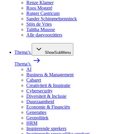
Renze Klamer
Roos Moggré
Rutger Castricum
Sander Schimmelpenninck
Stijn de Vries
Talitha Muusse
Alle dagvoorzitters
Thema’s
ShowSubMenu
Thema’s
AI
Business & Management
Cabaret
Creativiteit & Inspiratie
Cybersecurity
Diversiteit & Inclusie
Duurzaamheid
Economie & Financiën
Generaties
Geopolitiek
HRM
Inspirerende sprekers
Inspirerende vrouwelijke sprekers