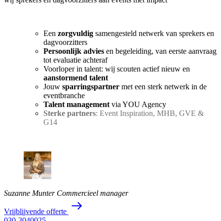
Een
zorgvuldig
samengesteld netwerk van sprekers en
dagvoorzitters
Persoonlijk advies
en begeleiding, van eerste aanvraag
tot evaluatie achteraf
Voorloper in talent: wij scouten actief nieuw en
aanstormend talent
Jouw
sparringspartner
met een sterk netwerk in de
eventbranche
Talent management
via YOU Agency
Sterke partners
: Event Inspiration, MHB, GVE &
G14
Suzanne Munter
Commercieel manager
V
r
i
j
b
l
i
j
v
e
n
d
e
o
f
f
e
r
t
e
030-3040025