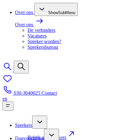
Over ons
ShowSubMenu
Over ons
De verbinders
Vacatures
Spreker worden?
Sprekersbureau
030-3040025
Contact
en
Sprekers
Bekijk alle sprekers
Dagvoorzitters