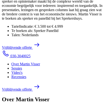
spreker en opiniemaker maakt hij de complexe wereld van de
economie begrijpelijk voor iedereen: inspirerend en toegankelijk. In
presentaties, lezingen en gesproken columns laat hij graag zien wat
de bredere context is van het economische nieuws. Martin Visser is
te boeken als spreker en panellid bij het Sprekershuys.
Tariefindicatie:
€ 3.500 tot € 4.999
Te boeken als:
Spreker
Panellid
Talen:
Nederlands
V
r
i
j
b
l
i
j
v
e
n
d
e
o
f
f
e
r
t
e
0
3
0
-
3
0
4
0
0
2
5
Over Martin Visser
Sessies
Video's
Recensies
V
r
i
j
b
l
i
j
v
e
n
d
e
o
f
f
e
r
t
e
Over Martin Visser