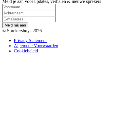
Meld je aan voor updates, verhalen & nieuwe sprekers
M
e
l
d
m
i
j
a
a
n
© Sprekershuys 2026
Privacy Statement
Algemene Voorwaarden
Cookiebeleid