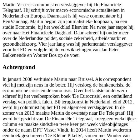
Martin Visser is columnist en verslaggever bij De Financiële
Telegraaf. Hij schrijft over macro-economische actualiteiten in
Nederland en Europa. Daarnaast is hij vaste commentator bij
EenVandaag. Martin begon zijn journalistieke loopbaan, na een
studie Economie, bij het weekblad Elsevier. Na twee jaar stapte hij
over naar Het Financieele Dagblad. Daar schreef hij onder meer
over de Nederlandse polder, sociale zekerheid, arbeidsmarkt en
gezondheidszorg. Vier jaar lang was hij parlementair verslaggever
voor het FD en volgde hij de verwikkelingen van Jan Peter
Balkenende en Wouter Bos op de voet.
Achtergrond
In januari 2008 verhuisde Martin naar Brussel. Als correspondent
viel hij met zijn neus in de boter. Hij versloeg de bankencrisis, de
economische crisis en de eurocrisis. Over het laatste onderwerp
schreef hij het veelbesproken boek 'De Eurocrisis', een onthullend
verslag van politiek falen. Bij terugkomst in Nederland, eind 2012,
werd hij columnist bij het FD en algemeen verslaggever. In de
zomer van 2013 maakte Martin de overstap naar De Telegraaf. Hij
werd het gezicht van De Financiële Telegraaf, kreeg een wekelijkse
column en maakte sindsdien twee keer per week videobijdrages
onder de naam DFT Visser Vindt. In 2014 heeft Martin wederom
een boek geschreven 'De Kleine Piketty', samen met Wouter van