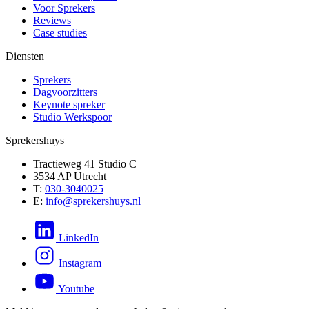
Voor Sprekers
Reviews
Case studies
Diensten
Sprekers
Dagvoorzitters
Keynote spreker
Studio Werkspoor
Sprekershuys
Tractieweg 41 Studio C
3534 AP Utrecht
T:
030-3040025
E:
info@sprekershuys.nl
LinkedIn
Instagram
Youtube