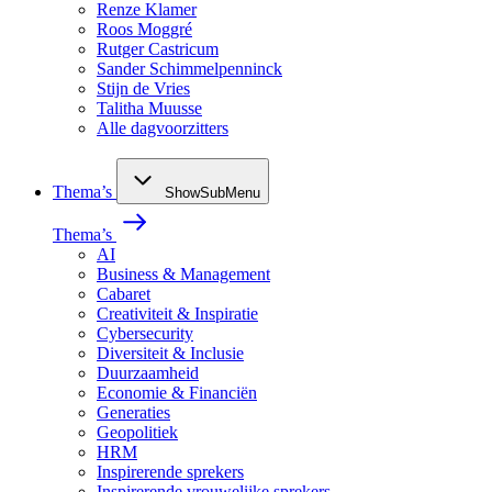
Renze Klamer
Roos Moggré
Rutger Castricum
Sander Schimmelpenninck
Stijn de Vries
Talitha Muusse
Alle dagvoorzitters
Thema’s
ShowSubMenu
Thema’s
AI
Business & Management
Cabaret
Creativiteit & Inspiratie
Cybersecurity
Diversiteit & Inclusie
Duurzaamheid
Economie & Financiën
Generaties
Geopolitiek
HRM
Inspirerende sprekers
Inspirerende vrouwelijke sprekers