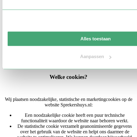
gebruikt om taalinstellingen op te slaan of om bezoekersgedrag te
analyseren.
Cookies verlopen na het sluiten van je browser (sessiecookie) of
cookies blijven in de browser (permanente cookies). Met cookies
Alles toestaan
kun je bijvoorbeeld je apparaat identificeren aan de hand van een
sessie-ID, zodat je je toegang tot onze site kunt behouden.
Aanpassen
Welke cookies?
Wij plaatsen noodzakelijke, statistische en marketingcookies op de
website Sprekershuys.nl:
Een noodzakelijke cookie heeft een puur technische
functionaliteit waardoor de website naar behoren werkt.
De statistische cookie verzamelt geanonimiseerde gegevens
over het gebruik van de website en helpt ons daarmee de