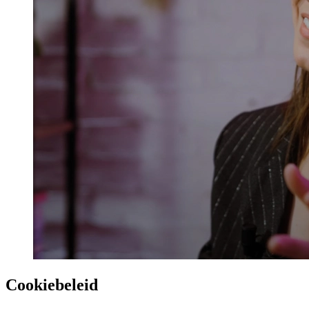
Prinsjesdag
Samenwerken
Sport
Technologie & Innovatie
Toekomst van werk
Trendwatchers
WK & EK Voetbal
Zorg
Cookiebeleid