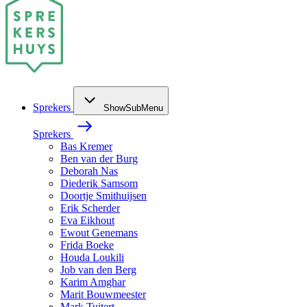
Sprekers
ShowSubMenu
Sprekers
Bas Kremer
Ben van der Burg
Deborah Nas
Diederik Samsom
Doortje Smithuijsen
Erik Scherder
Eva Eikhout
Ewout Genemans
Frida Boeke
Houda Loukili
Job van den Berg
Karim Amghar
Marit Bouwmeester
Mark Tuitert