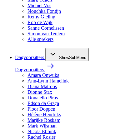
Michiel Vos
Nouchka Fontijn
Remy Gieling
Rob de Wijk
Sanne Cornelissen
Simon van Teutem
Alle sprekers
Dagvoorzitters
ShowSubMenu
Dagvoorzitters
Amara Onwuka
Ann-Lynn Hamelink
Diana Matroos
Dionne Stax
Donatello Piras
Edson da Graça
Floor Doppen
Hélène Hendriks
Marijke Roskam
Mark Wijsman
Nicola Ebbink
Rachel Rosier