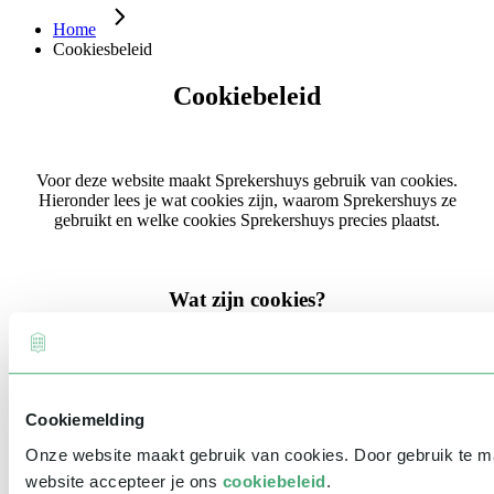
Home
Cookiesbeleid
Cookiebeleid
Voor deze website maakt Sprekershuys gebruik van cookies.
Hieronder lees je wat cookies zijn, waarom Sprekershuys ze
gebruikt en welke cookies Sprekershuys precies plaatst.
Wat zijn cookies?
Een cookie is een klein stukje informatie dat een website kan
versturen naar je browser en wordt opgeslagen op je computer. De
cookies zorgen ervoor dat de website naar behoren werkt en dat
Cookiemelding
bijvoorbeeld je voorkeursinstellingen onthouden worden. Deze
Onze website maakt gebruik van cookies. Door gebruik te 
cookies worden ook gebruikt om de website goed te laten werken
en deze te kunnen optimaliseren. Cookies kunnen ook worden
website accepteer je ons
cookiebeleid
.