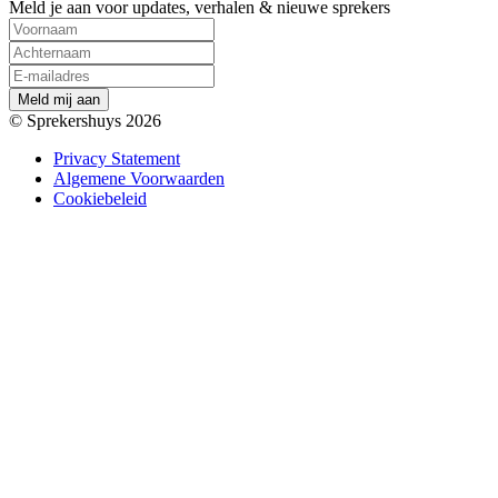
Meld je aan voor updates, verhalen & nieuwe sprekers
M
e
l
d
m
i
j
a
a
n
© Sprekershuys 2026
Privacy Statement
Algemene Voorwaarden
Cookiebeleid