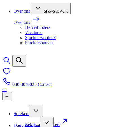
Over ons
ShowSubMenu
Over ons
De verbinders
Vacatures
Spreker worden?
Sprekersbureau
030-3040025
Contact
en
Sprekers
Bekijk alle sprekers
Dagvoorzitters