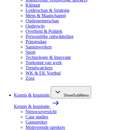
Klimaat
Leiderschap & Strategie
Mens & Maatschappij
Ondernemerschap
Onderwijs
Overheid & Politiek
Persoonlijke ontwikkeling
Prinsjesdag
Samenwerken
Sport
Technologie & Innovatie
Toekomst van werk
Trendwatchers
WK & EK Voetbal
Zorg
Kennis & Inspiratie
ShowSubMenu
Kennis & Inspiratie
Nieuwsoverzicht
Case studies
Gastspreker
Motiverende sprekers