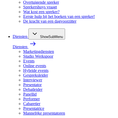
Overtuigende spreker
Sprekershuys vraagt
Wat kost een spreker?
Eerste hulp bij het boeken van een spreker!
De kracht van een dagvoorzitter
Diensten
ShowSubMenu
Diensten
Marketingdiensten
Studio Werkspoor
Events
Online events
Hybride events
Gespreksleider
Interviewer
Presentator
Debatleider
Panellid
Performer
Cabaretier
Presentatrice
Mannelijke presentatoren