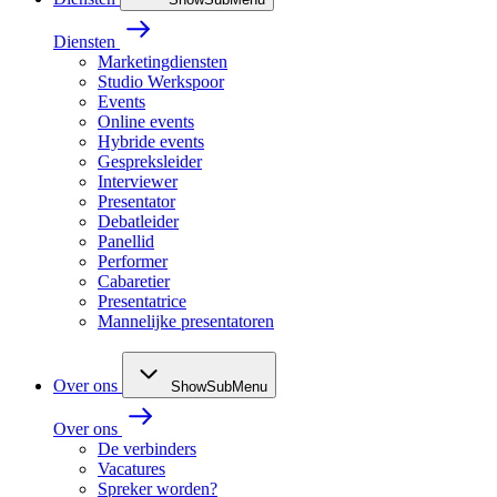
Diensten
Marketingdiensten
Studio Werkspoor
Events
Online events
Hybride events
Gespreksleider
Interviewer
Presentator
Debatleider
Panellid
Performer
Cabaretier
Presentatrice
Mannelijke presentatoren
Over ons
ShowSubMenu
Over ons
De verbinders
Vacatures
Spreker worden?