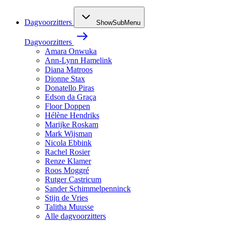
Dagvoorzitters
ShowSubMenu
Dagvoorzitters
Amara Onwuka
Ann-Lynn Hamelink
Diana Matroos
Dionne Stax
Donatello Piras
Edson da Graça
Floor Doppen
Hélène Hendriks
Marijke Roskam
Mark Wijsman
Nicola Ebbink
Rachel Rosier
Renze Klamer
Roos Moggré
Rutger Castricum
Sander Schimmelpenninck
Stijn de Vries
Talitha Muusse
Alle dagvoorzitters