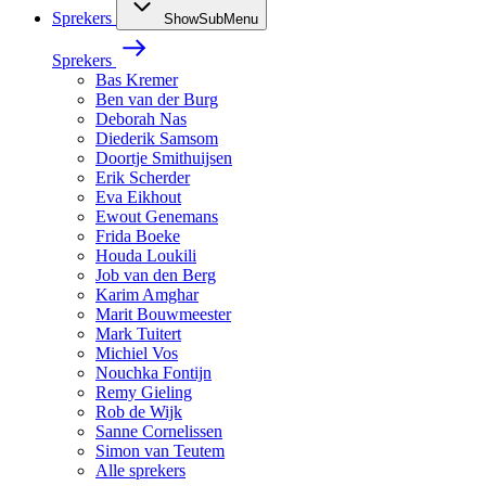
Sprekers
ShowSubMenu
Sprekers
Bas Kremer
Ben van der Burg
Deborah Nas
Diederik Samsom
Doortje Smithuijsen
Erik Scherder
Eva Eikhout
Ewout Genemans
Frida Boeke
Houda Loukili
Job van den Berg
Karim Amghar
Marit Bouwmeester
Mark Tuitert
Michiel Vos
Nouchka Fontijn
Remy Gieling
Rob de Wijk
Sanne Cornelissen
Simon van Teutem
Alle sprekers