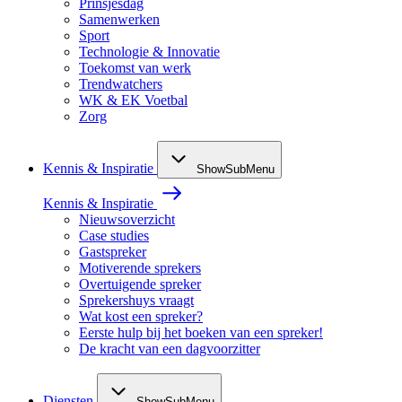
Prinsjesdag
Samenwerken
Sport
Technologie & Innovatie
Toekomst van werk
Trendwatchers
WK & EK Voetbal
Zorg
Kennis & Inspiratie
ShowSubMenu
Kennis & Inspiratie
Nieuwsoverzicht
Case studies
Gastspreker
Motiverende sprekers
Overtuigende spreker
Sprekershuys vraagt
Wat kost een spreker?
Eerste hulp bij het boeken van een spreker!
De kracht van een dagvoorzitter
Diensten
ShowSubMenu