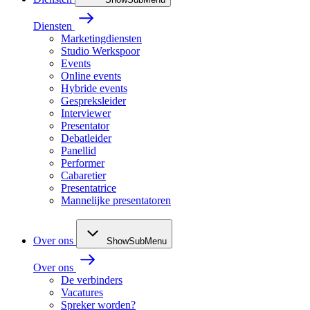
Diensten
Marketingdiensten
Studio Werkspoor
Events
Online events
Hybride events
Gespreksleider
Interviewer
Presentator
Debatleider
Panellid
Performer
Cabaretier
Presentatrice
Mannelijke presentatoren
Over ons
ShowSubMenu
Over ons
De verbinders
Vacatures
Spreker worden?