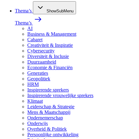
Thema’s
ShowSubMenu
Thema’s
AI
Business & Management
Cabaret
Creativiteit & Inspiratie
Cybersecurity
Diversiteit & Inclusie
Duurzaamheid
Economie & Financiën
Generaties
Geopolitiek
HRM
Inspirerende sprekers
Inspirerende vrouwelijke sprekers
Klimaat
Leiderschap & Strategie
Mens & Maatschappij
Ondernemerschap
Onderwijs
Overheid & Politiek
Persoonlijke ontwikkeling