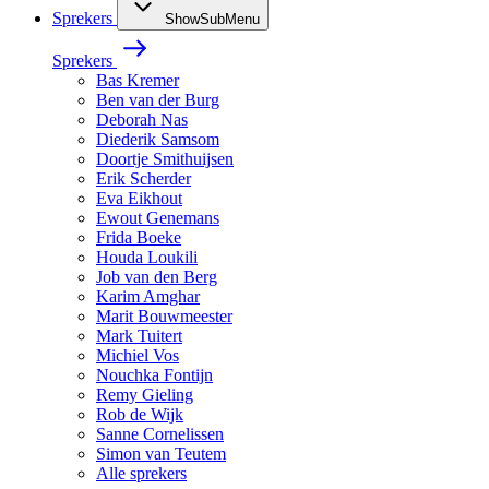
Sprekers
ShowSubMenu
Sprekers
Bas Kremer
Ben van der Burg
Deborah Nas
Diederik Samsom
Doortje Smithuijsen
Erik Scherder
Eva Eikhout
Ewout Genemans
Frida Boeke
Houda Loukili
Job van den Berg
Karim Amghar
Marit Bouwmeester
Mark Tuitert
Michiel Vos
Nouchka Fontijn
Remy Gieling
Rob de Wijk
Sanne Cornelissen
Simon van Teutem
Alle sprekers