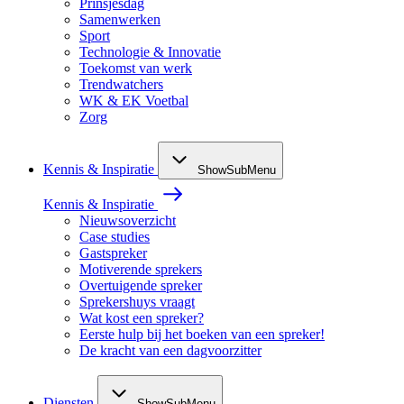
Prinsjesdag
Samenwerken
Sport
Technologie & Innovatie
Toekomst van werk
Trendwatchers
WK & EK Voetbal
Zorg
Kennis & Inspiratie
ShowSubMenu
Kennis & Inspiratie
Nieuwsoverzicht
Case studies
Gastspreker
Motiverende sprekers
Overtuigende spreker
Sprekershuys vraagt
Wat kost een spreker?
Eerste hulp bij het boeken van een spreker!
De kracht van een dagvoorzitter
Diensten
ShowSubMenu