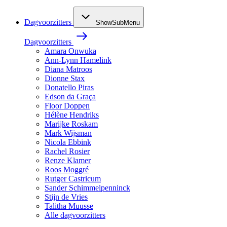
Dagvoorzitters
ShowSubMenu
Dagvoorzitters
Amara Onwuka
Ann-Lynn Hamelink
Diana Matroos
Dionne Stax
Donatello Piras
Edson da Graça
Floor Doppen
Hélène Hendriks
Marijke Roskam
Mark Wijsman
Nicola Ebbink
Rachel Rosier
Renze Klamer
Roos Moggré
Rutger Castricum
Sander Schimmelpenninck
Stijn de Vries
Talitha Muusse
Alle dagvoorzitters