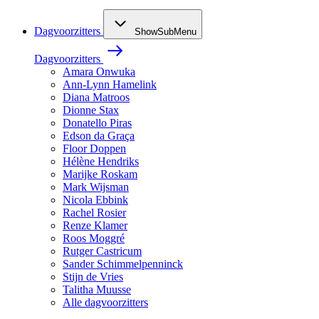
Dagvoorzitters
ShowSubMenu
Dagvoorzitters
Amara Onwuka
Ann-Lynn Hamelink
Diana Matroos
Dionne Stax
Donatello Piras
Edson da Graça
Floor Doppen
Hélène Hendriks
Marijke Roskam
Mark Wijsman
Nicola Ebbink
Rachel Rosier
Renze Klamer
Roos Moggré
Rutger Castricum
Sander Schimmelpenninck
Stijn de Vries
Talitha Muusse
Alle dagvoorzitters