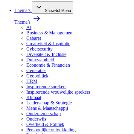
Thema’s
ShowSubMenu
Thema’s
AI
Business & Management
Cabaret
Creativiteit & Inspiratie
Cybersecurity
Diversiteit & Inclusie
Duurzaamheid
Economie & Financiën
Generaties
Geopolitiek
HRM
Inspirerende sprekers
Inspirerende vrouwelijke sprekers
Klimaat
Leiderschap & Strategie
Mens & Maatschappij
Ondernemerschap
Onderwijs
Overheid & Politiek
Persoonlijke ontwikkeling