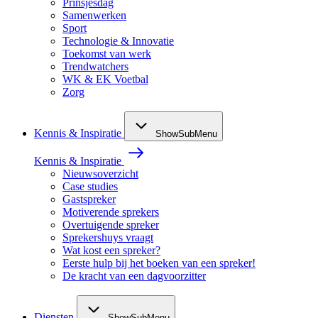
Prinsjesdag
Samenwerken
Sport
Technologie & Innovatie
Toekomst van werk
Trendwatchers
WK & EK Voetbal
Zorg
Kennis & Inspiratie
ShowSubMenu
Kennis & Inspiratie
Nieuwsoverzicht
Case studies
Gastspreker
Motiverende sprekers
Overtuigende spreker
Sprekershuys vraagt
Wat kost een spreker?
Eerste hulp bij het boeken van een spreker!
De kracht van een dagvoorzitter
Diensten
ShowSubMenu