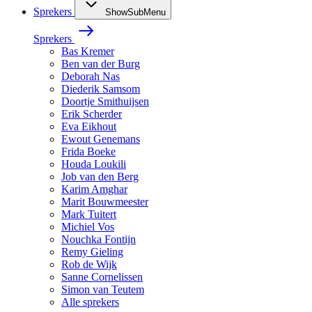
Sprekers
ShowSubMenu
Sprekers
Bas Kremer
Ben van der Burg
Deborah Nas
Diederik Samsom
Doortje Smithuijsen
Erik Scherder
Eva Eikhout
Ewout Genemans
Frida Boeke
Houda Loukili
Job van den Berg
Karim Amghar
Marit Bouwmeester
Mark Tuitert
Michiel Vos
Nouchka Fontijn
Remy Gieling
Rob de Wijk
Sanne Cornelissen
Simon van Teutem
Alle sprekers