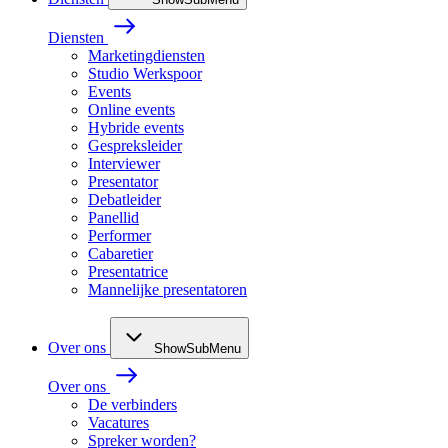
Diensten
Marketingdiensten
Studio Werkspoor
Events
Online events
Hybride events
Gespreksleider
Interviewer
Presentator
Debatleider
Panellid
Performer
Cabaretier
Presentatrice
Mannelijke presentatoren
Over ons
ShowSubMenu
Over ons
De verbinders
Vacatures
Spreker worden?