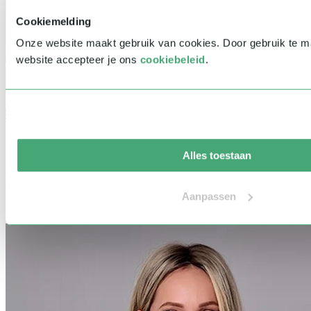
Cookiemelding
Onze website maakt gebruik van cookies. Door gebruik te 
website accepteer je ons
cookiebeleid
.
Spreker
Tarief: € 3.500 - € 4.999
Marianne Timmer
Persoonlijk leiderschap | Leiderschap & Strategie | Lifestyle &
Alles toestaan
Health | Olympische Spelen | Inspirerende vrouwelijke sprekers |
Sport | Vitaliteit
Aanpassen