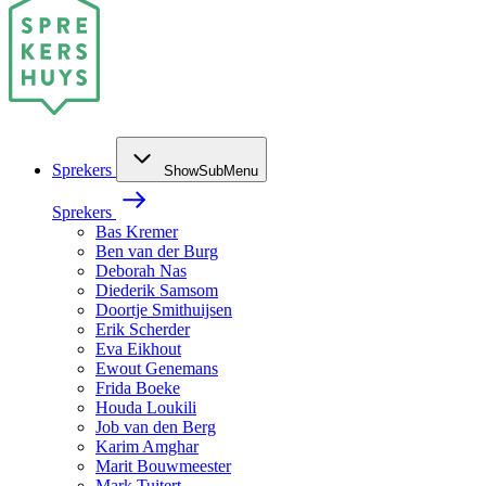
Sprekers
ShowSubMenu
Sprekers
Bas Kremer
Ben van der Burg
Deborah Nas
Diederik Samsom
Doortje Smithuijsen
Erik Scherder
Eva Eikhout
Ewout Genemans
Frida Boeke
Houda Loukili
Job van den Berg
Karim Amghar
Marit Bouwmeester
Mark Tuitert