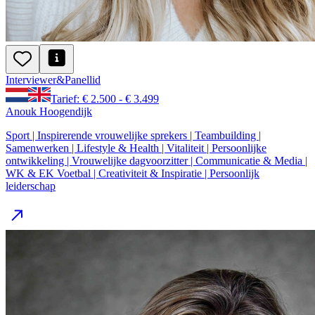
Interviewer
&
Panellid
Tarief: € 2.500 - € 3.499
Anouk Hoogendijk
Sport | Inspirerende vrouwelijke sprekers | Teambuilding |
Samenwerken | Lifestyle & Health | Vitaliteit | Persoonlijke
ontwikkeling | Vrouwelijke dagvoorzitter | Communicatie & Media |
WK & EK Voetbal | Creativiteit & Inspiratie | Persoonlijk
leiderschap