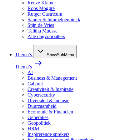
Renze Klamer
Roos Moggré
Rutger Castricum
Sander Schimmelpenninck
Stijn de Vries
Talitha Muusse
Alle dagvoorzitters
Thema’s
ShowSubMenu
Thema’s
AI
Business & Management
Cabaret
Creativiteit & Inspiratie
Cybersecurity
Diversiteit & Inclusie
Duurzaamheid
Economie & Financiën
Generaties
Geopolitiek
HRM
Inspirerende sprekers
Inspirerende vrouwelijke sprekers