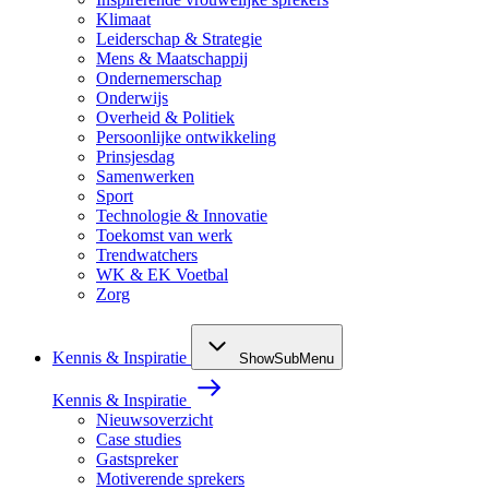
Klimaat
Leiderschap & Strategie
Mens & Maatschappij
Ondernemerschap
Onderwijs
Overheid & Politiek
Persoonlijke ontwikkeling
Prinsjesdag
Samenwerken
Sport
Technologie & Innovatie
Toekomst van werk
Trendwatchers
WK & EK Voetbal
Zorg
Kennis & Inspiratie
ShowSubMenu
Kennis & Inspiratie
Nieuwsoverzicht
Case studies
Gastspreker
Motiverende sprekers