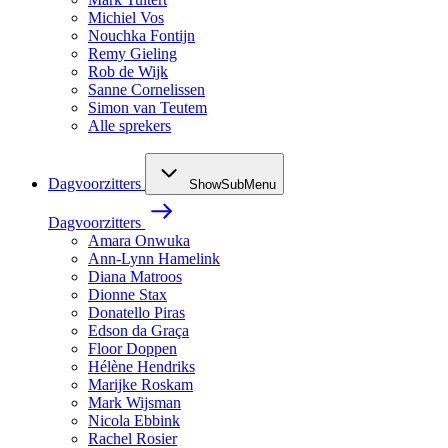
Michiel Vos
Nouchka Fontijn
Remy Gieling
Rob de Wijk
Sanne Cornelissen
Simon van Teutem
Alle sprekers
Dagvoorzitters
ShowSubMenu
Dagvoorzitters
Amara Onwuka
Ann-Lynn Hamelink
Diana Matroos
Dionne Stax
Donatello Piras
Edson da Graça
Floor Doppen
Hélène Hendriks
Marijke Roskam
Mark Wijsman
Nicola Ebbink
Rachel Rosier