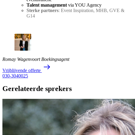
Talent management
via YOU Agency
Sterke partners
: Event Inspiration, MHB, GVE &
G14
Romay Wagenvoort
Boekingsagent
V
r
i
j
b
l
i
j
v
e
n
d
e
o
f
f
e
r
t
e
030-3040025
Gerelateerde sprekers