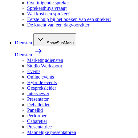
Overtuigende spreker
Sprekershuys vraagt
Wat kost een spreker?
Eerste hulp bij het boeken van een spreker!
De kracht van een dagvoorzitter
Diensten
ShowSubMenu
Diensten
Marketingdiensten
Studio Werkspoor
Events
Online events
Hybride events
Gespreksleider
Interviewer
Presentator
Debatleider
Panellid
Performer
Cabaretier
Presentatrice
Mannelijke presentatoren