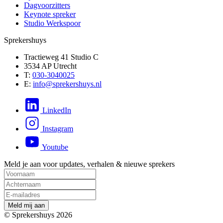
Dagvoorzitters
Keynote spreker
Studio Werkspoor
Sprekershuys
Tractieweg 41 Studio C
3534 AP Utrecht
T:
030-3040025
E:
info@sprekershuys.nl
LinkedIn
Instagram
Youtube
Meld je aan voor updates, verhalen & nieuwe sprekers
M
e
l
d
m
i
j
a
a
n
© Sprekershuys 2026