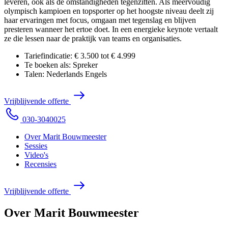
leveren, ook als de omstandigheden tegenzitten. Als meervoudig
olympisch kampioen en topsporter op het hoogste niveau deelt zij
haar ervaringen met focus, omgaan met tegenslag en blijven
presteren wanneer het ertoe doet. In een energieke keynote vertaalt
ze die lessen naar de praktijk van teams en organisaties.
Tariefindicatie:
€ 3.500 tot € 4.999
Te boeken als:
Spreker
Talen:
Nederlands
Engels
V
r
i
j
b
l
i
j
v
e
n
d
e
o
f
f
e
r
t
e
0
3
0
-
3
0
4
0
0
2
5
Over Marit Bouwmeester
Sessies
Video's
Recensies
V
r
i
j
b
l
i
j
v
e
n
d
e
o
f
f
e
r
t
e
Over Marit Bouwmeester