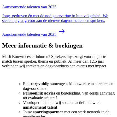
Aanstormende talenten van 2025
Jong, gedreven én met de nodige ervaring in hun vakgebied. We
stellen je graag voor aan de nieuwe dagvoorzitters en sprekers.
Aanstormende talenten van 2025
Meer informatie & boekingen
Marit Bouwmeester inhuren? Sprekershuys zorgt voor de juiste
match tussen spreker, thema en publiek. Al meer dan 12,5 jaar
verbinden wij sprekers en dagvoorzitters aan events met impact
Een
zorgvuldig
samengesteld netwerk van sprekers en
dagvoorzitters
Persoonlijk advies
en begeleiding, van eerste aanvraag
tot evaluatie achteraf
Voorloper in talent: wij scouten actief nieuw en
aanstormend talent
Jouw
sparringspartner
met een sterk netwerk in de
eventbranche