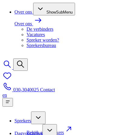
Over ons
ShowSubMenu
Over ons
De verbinders
Vacatures
Spreker worden?
Sprekersbureau
030-3040025
Contact
en
Sprekers
Bekijk alle sprekers
Dagvoorzitters