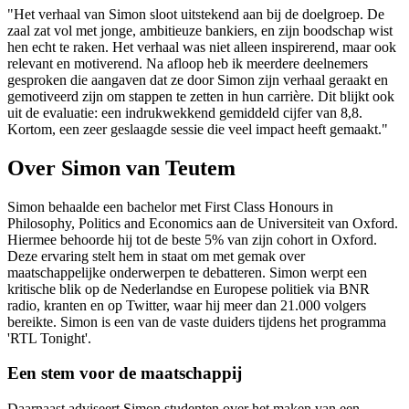
"Het verhaal van Simon sloot uitstekend aan bij de doelgroep. De
zaal zat vol met jonge, ambitieuze bankiers, en zijn boodschap wist
hen echt te raken. Het verhaal was niet alleen inspirerend, maar ook
relevant en motiverend. Na afloop heb ik meerdere deelnemers
gesproken die aangaven dat ze door Simon zijn verhaal geraakt en
gemotiveerd zijn om stappen te zetten in hun carrière. Dit blijkt ook
uit de evaluatie: een indrukwekkend gemiddeld cijfer van 8,8.
Kortom, een zeer geslaagde sessie die veel impact heeft gemaakt."
Over Simon van Teutem
Simon behaalde een bachelor met First Class Honours in
Philosophy, Politics and Economics aan de Universiteit van Oxford.
Hiermee behoorde hij tot de beste 5% van zijn cohort in Oxford.
Deze ervaring stelt hem in staat om met gemak over
maatschappelijke onderwerpen te debatteren.
Simon werpt een
kritische blik op de Nederlandse en Europese politiek via BNR
radio, kranten en op Twitter, waar hij meer dan 21.000 volgers
bereikte. Simon is een van de vaste duiders tijdens het programma
'RTL Tonight'.
Een stem voor de maatschappij
Daarnaast adviseert Simon studenten over het maken van een