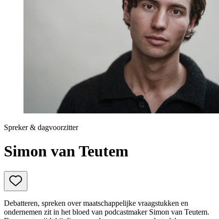
Prinsjesdag
Samenwerken
Sport
Technologie & Innovatie
Toekomst van werk
Trendwatchers
WK & EK Voetbal
Zorg
Spreker & dagvoorzitter
Simon van Teutem
Debatteren, spreken over maatschappelijke vraagstukken en
ondernemen zit in het bloed van podcastmaker Simon van Teutem.