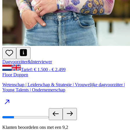
Dagvoorzitter
&
Interviewer
Tarief: € 1.500 - € 2.499
Floor Doppen
Wetenschap | Leiderschap & Strategie | Vrouwelijke dagvoorzitter |
Young Talents | Ondernemerschap
Klanten beoordelen ons met een
9,2