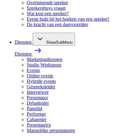
Overtuigende spreker
Sprekershuys vraagt
Wat kost een spreker?
Eerste hulp bij het boeken van een spreker!
De kracht van een dagvoorzitter
Diensten
ShowSubMenu
Diensten
Marketingdiensten
Studio Werkspoor
Events
Online events
Hybride events
Gespreksleider
Interviewer
Presentator
Debatleider
Panellid
Performer
Cabaretier
Presentatrice
Mannelijke presentatoren