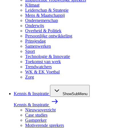
Klimaat
Leiderschap & Strategie
Mens & Maatschappij
Ondernemerschap
Onderwijs
Overheid & Politiek
Persoonlijke ontwikkeling
Prinsjesdag
Samenwerken
Sport
Technologie & Innovatie
Toekomst van werk
Trendwatchers
WK & EK Voetbal
Zorg
Kennis & Inspiratie
ShowSubMenu
Kennis & Inspiratie
Nieuwsoverzicht
Case studies
Gastspreker
Motiverende sprekers