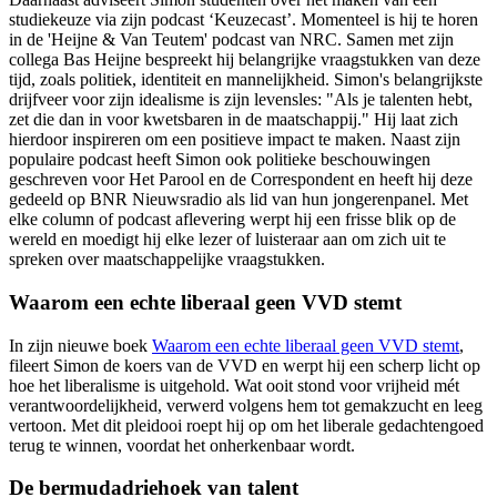
studiekeuze via zijn podcast ‘Keuzecast’. Momenteel is hij te horen
in de 'Heijne & Van Teutem' podcast van NRC. Samen met zijn
collega Bas Heijne bespreekt hij belangrijke vraagstukken van deze
tijd, zoals politiek, identiteit en mannelijkheid. Simon's belangrijkste
drijfveer voor zijn idealisme is zijn levensles: "Als je talenten hebt,
zet die dan in voor kwetsbaren in de maatschappij." Hij laat zich
hierdoor inspireren om een positieve impact te maken. Naast zijn
populaire podcast heeft Simon ook politieke beschouwingen
geschreven voor Het Parool en de Correspondent en heeft hij deze
gedeeld op BNR Nieuwsradio als lid van hun jongerenpanel. Met
elke column of podcast aflevering werpt hij een frisse blik op de
wereld en moedigt hij elke lezer of luisteraar aan om zich uit te
spreken over maatschappelijke vraagstukken.
Waarom een echte liberaal geen VVD stemt
In zijn nieuwe boek
Waarom een echte liberaal geen VVD stemt
,
fileert Simon de koers van de VVD en werpt hij een scherp licht op
hoe het liberalisme is uitgehold. Wat ooit stond voor vrijheid mét
verantwoordelijkheid, verwerd volgens hem tot gemakzucht en leeg
vertoon. Met dit pleidooi roept hij op om het liberale gedachtengoed
terug te winnen, voordat het onherkenbaar wordt.
De bermudadriehoek van talent