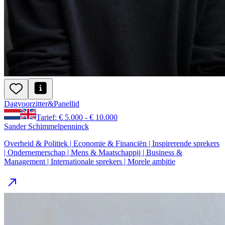
Dagvoorzitter
&
Panellid
Tarief: € 5.000 - € 10.000
Sander Schimmelpenninck
Overheid & Politiek | Economie & Financiën | Inspirerende sprekers
| Ondernemerschap | Mens & Maatschappij | Business &
Management | Internationale sprekers | Morele ambitie