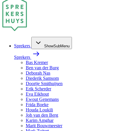
Sprekers
ShowSubMenu
Sprekers
Bas Kremer
Ben van der Burg
Deborah Nas
Diederik Samsom
Doortje Smithuijsen
Erik Scherder
Eva Eikhout
Ewout Genemans
Frida Boeke
Houda Loukili
Job van den Berg
Karim Amghar
Marit Bouwmeester
Mark Tuitert