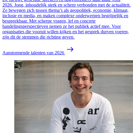
2026. Jong, inhoudelijk sterk en scherp verbonden met de actualiteit.
Ze bewegen zich tussen thema’s als geopolitiek, economie, klimaat,
inclusie en media, en maken complexe onderwerpen begrijpelijk en
bespreekbaar. Met scherpe vragen, lef en concrete
handelingsperspectieven nemen ze het publiek actief mee. Voor
organisaties die vooruit willen kijken en het gesprek durven voeren,
zijn dit de stemmen die richting geven.
Aanstormende talenten van 2026