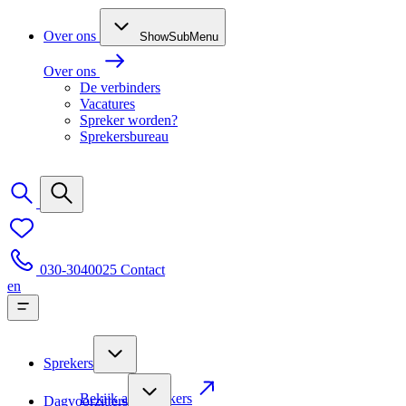
Over ons
ShowSubMenu
Over ons
De verbinders
Vacatures
Spreker worden?
Sprekersbureau
030-3040025
Contact
en
Sprekers
Bekijk alle sprekers
Dagvoorzitters