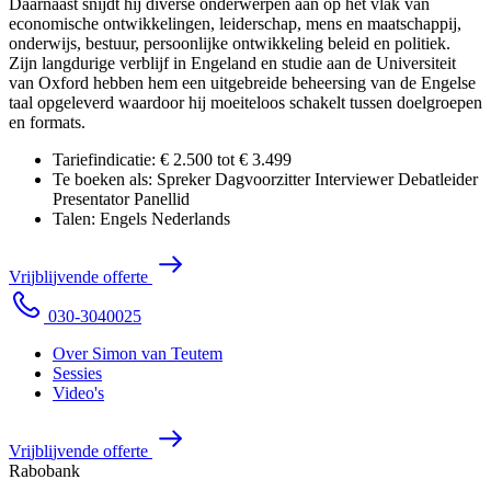
Daarnaast snijdt hij diverse onderwerpen aan op het vlak van
economische ontwikkelingen, leiderschap, mens en maatschappij,
onderwijs, bestuur, persoonlijke ontwikkeling beleid en politiek.
Zijn langdurige verblijf in Engeland en studie aan de Universiteit
van Oxford hebben hem een uitgebreide beheersing van de Engelse
taal opgeleverd waardoor hij moeiteloos schakelt tussen doelgroepen
en formats.
Tariefindicatie:
€ 2.500 tot € 3.499
Te boeken als:
Spreker
Dagvoorzitter
Interviewer
Debatleider
Presentator
Panellid
Talen:
Engels
Nederlands
V
r
i
j
b
l
i
j
v
e
n
d
e
o
f
f
e
r
t
e
0
3
0
-
3
0
4
0
0
2
5
Over Simon van Teutem
Sessies
Video's
V
r
i
j
b
l
i
j
v
e
n
d
e
o
f
f
e
r
t
e
Rabobank