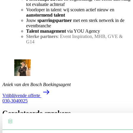
tot evaluatie achteraf
Voorloper in talent: wij scouten actief nieuw en
aanstormend talent
Jouw
sparringspartner
met een sterk netwerk in de
eventbranche
Talent management
via YOU Agency
Sterke partners
: Event Inspiration, MHB, GVE &
G14
Aniek van den Bosch
Boekingsagent
V
r
i
j
b
l
i
j
v
e
n
d
e
o
f
f
e
r
t
e
030-3040025
Gerelateerde sprekers