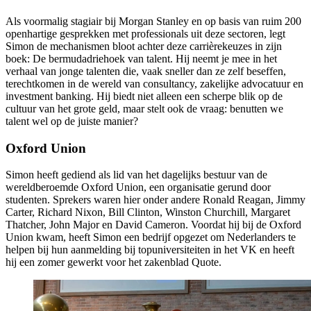
Als voormalig stagiair bij Morgan Stanley en op basis van ruim 200
openhartige gesprekken met professionals uit deze sectoren, legt
Simon de mechanismen bloot achter deze carrièrekeuzes in zijn
boek: De bermudadriehoek van talent.
Hij neemt je mee in het
verhaal van jonge talenten die, vaak sneller dan ze zelf beseffen,
terechtkomen in de wereld van consultancy, zakelijke advocatuur en
investment banking.
Hij biedt niet alleen een scherpe blik op de
cultuur van het grote geld, maar stelt ook de vraag: benutten we
talent wel op de juiste manier?
Oxford Union
Simon heeft gediend als lid van het dagelijks bestuur van de
wereldberoemde Oxford Union, een organisatie gerund door
studenten. Sprekers waren hier onder andere Ronald Reagan, Jimmy
Carter, Richard Nixon, Bill Clinton, Winston Churchill, Margaret
Thatcher, John Major en David Cameron. Voordat hij bij de Oxford
Union kwam, heeft Simon een bedrijf opgezet om Nederlanders te
helpen bij hun aanmelding bij topuniversiteiten in het VK en heeft
hij een zomer gewerkt voor het zakenblad Quote.