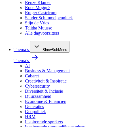
Renze Klamer
Roos Moggré
Rutger Castricum
Sander Schimmelpenninck
Stijn de Vries
Talitha Muusse
Alle dagvoorzitters
Thema’s
ShowSubMenu
Thema’s
AI
Business & Management
Cabaret
Creativiteit & Inspiratie
Cybersecurity
Diversiteit & Inclusie
Duurzaamheid
Economie & Financiën
Generaties
Geopolitiek
HRM
Inspirerende sprekers
Inspirerende vrouwelijke sprekers