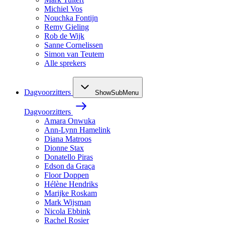
Michiel Vos
Nouchka Fontijn
Remy Gieling
Rob de Wijk
Sanne Cornelissen
Simon van Teutem
Alle sprekers
Dagvoorzitters
ShowSubMenu
Dagvoorzitters
Amara Onwuka
Ann-Lynn Hamelink
Diana Matroos
Dionne Stax
Donatello Piras
Edson da Graça
Floor Doppen
Hélène Hendriks
Marijke Roskam
Mark Wijsman
Nicola Ebbink
Rachel Rosier