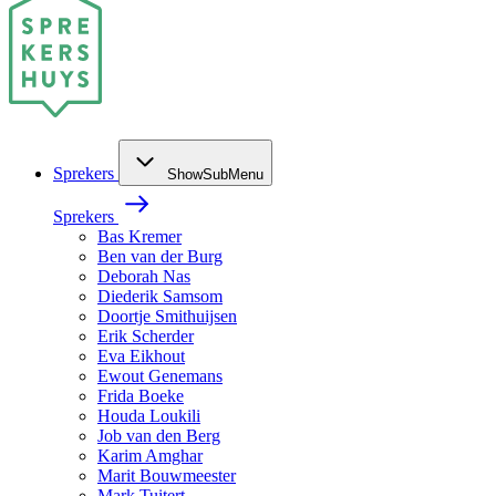
Sprekers
ShowSubMenu
Sprekers
Bas Kremer
Ben van der Burg
Deborah Nas
Diederik Samsom
Doortje Smithuijsen
Erik Scherder
Eva Eikhout
Ewout Genemans
Frida Boeke
Houda Loukili
Job van den Berg
Karim Amghar
Marit Bouwmeester
Mark Tuitert