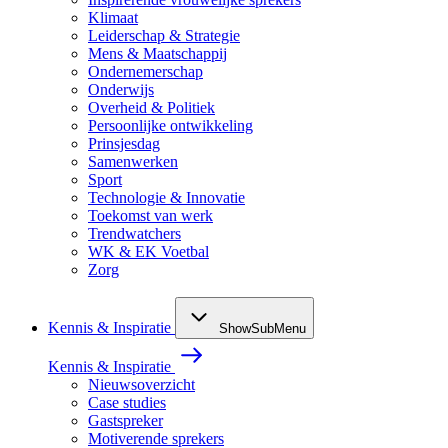
Klimaat
Leiderschap & Strategie
Mens & Maatschappij
Ondernemerschap
Onderwijs
Overheid & Politiek
Persoonlijke ontwikkeling
Prinsjesdag
Samenwerken
Sport
Technologie & Innovatie
Toekomst van werk
Trendwatchers
WK & EK Voetbal
Zorg
Kennis & Inspiratie
ShowSubMenu
Kennis & Inspiratie
Nieuwsoverzicht
Case studies
Gastspreker
Motiverende sprekers