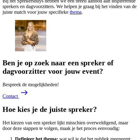
Bij het Sprekershuys hebben we een breed aanbod aan inspirerende
sprekers en dagvoorzitters. We helpen je graag bij het vinden van de
juiste match voor jouw specifieke
thema
.
Ben je op zoek naar een spreker of
dagvoorzitter voor jouw event?
Bespreek de mogelijkheden!
C
o
n
t
a
c
t
Hoe kies je de juiste spreker?
Het kiezen van een spreker lijkt misschien overweldigend, maar
door deze stappen te volgen, maak je het proces eenvoudig:
Definieer het thema:
wat wil je dat het publiek meeneemt