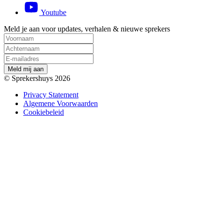
Youtube
Meld je aan voor updates, verhalen & nieuwe sprekers
M
e
l
d
m
i
j
a
a
n
© Sprekershuys 2026
Privacy Statement
Algemene Voorwaarden
Cookiebeleid