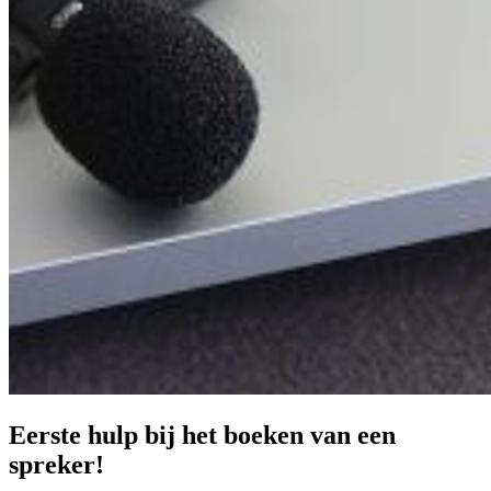
Prinsjesdag
Samenwerken
Sport
Technologie & Innovatie
Toekomst van werk
Trendwatchers
WK & EK Voetbal
Zorg
Eerste hulp bij het boeken van een
spreker!