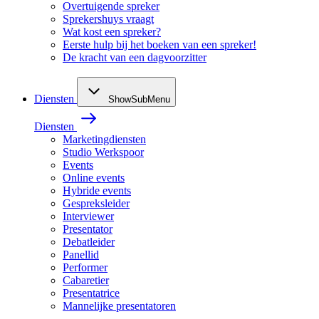
Overtuigende spreker
Sprekershuys vraagt
Wat kost een spreker?
Eerste hulp bij het boeken van een spreker!
De kracht van een dagvoorzitter
Diensten
ShowSubMenu
Diensten
Marketingdiensten
Studio Werkspoor
Events
Online events
Hybride events
Gespreksleider
Interviewer
Presentator
Debatleider
Panellid
Performer
Cabaretier
Presentatrice
Mannelijke presentatoren