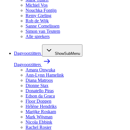
Michiel Vos
Nouchka Fontijn
Remy Gieling
Rob de Wijk
Sanne Cornelissen
Simon van Teutem
Alle sprekers
Dagvoorzitters
ShowSubMenu
Dagvoorzitters
Amara Onwuka
Ann-Lynn Hamelink
Diana Matroos
Dionne Stax
Donatello Piras
Edson da Graça
Floor Doppen
Hélène Hendriks
Marijke Roskam
Mark Wijsman
Nicola Ebbink
Rachel Rosier