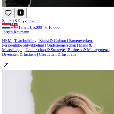
Spreker
&
Dagvoorzitter
Tarief: € 5.000 - € 10.000
Jörgen Raymann
HRM | Teambuilding | Kunst & Cultuur | Samenwerken |
Persoonlijke ontwikkeling | Ondernemerschap | Mens &
Maatschappij | Leiderschap & Strategie | Business & Management |
Diversiteit & Inclusie | Creativiteit & Inspiratie