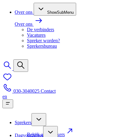
Over ons
ShowSubMenu
Over ons
De verbinders
Vacatures
Spreker worden?
Sprekersbureau
030-3040025
Contact
en
Sprekers
Bekijk alle sprekers
Dagvoorzitters