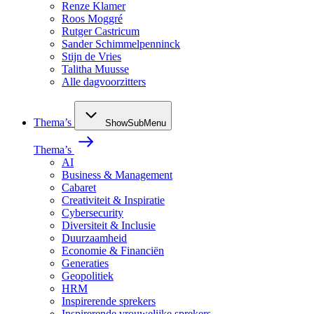
Renze Klamer
Roos Moggré
Rutger Castricum
Sander Schimmelpenninck
Stijn de Vries
Talitha Muusse
Alle dagvoorzitters
Thema’s
ShowSubMenu
Thema’s
AI
Business & Management
Cabaret
Creativiteit & Inspiratie
Cybersecurity
Diversiteit & Inclusie
Duurzaamheid
Economie & Financiën
Generaties
Geopolitiek
HRM
Inspirerende sprekers
Inspirerende vrouwelijke sprekers