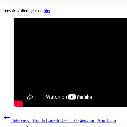
Lees de volledige case
hier
.
Interview | Houda Loukili Deel 1
Vragenvuur | Ann-Lynn