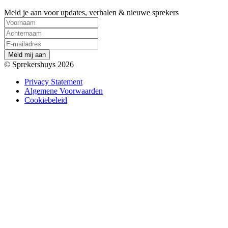
Meld je aan voor updates, verhalen & nieuwe sprekers
M
e
l
d
m
i
j
a
a
n
© Sprekershuys 2026
Privacy Statement
Algemene Voorwaarden
Cookiebeleid