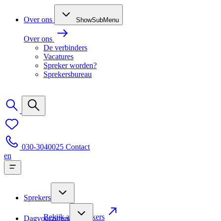
Over ons
ShowSubMenu
Over ons
De verbinders
Vacatures
Spreker worden?
Sprekersbureau
030-3040025
Contact
en
Sprekers
Bekijk alle sprekers
Dagvoorzitters