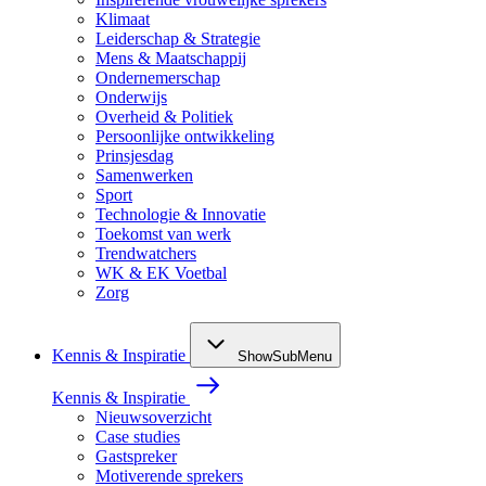
Klimaat
Leiderschap & Strategie
Mens & Maatschappij
Ondernemerschap
Onderwijs
Overheid & Politiek
Persoonlijke ontwikkeling
Prinsjesdag
Samenwerken
Sport
Technologie & Innovatie
Toekomst van werk
Trendwatchers
WK & EK Voetbal
Zorg
Kennis & Inspiratie
ShowSubMenu
Kennis & Inspiratie
Nieuwsoverzicht
Case studies
Gastspreker
Motiverende sprekers