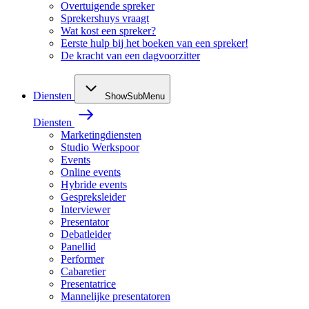
Overtuigende spreker
Sprekershuys vraagt
Wat kost een spreker?
Eerste hulp bij het boeken van een spreker!
De kracht van een dagvoorzitter
Diensten
ShowSubMenu
Diensten
Marketingdiensten
Studio Werkspoor
Events
Online events
Hybride events
Gespreksleider
Interviewer
Presentator
Debatleider
Panellid
Performer
Cabaretier
Presentatrice
Mannelijke presentatoren