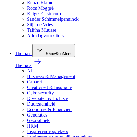
Renze Klamer
Roos Moggré
Rutger Castricum
Sander Schimmelpenninck
Stijn de Vries
Talitha Muusse
Alle dagvoorzitters
Thema’s
ShowSubMenu
Thema’s
AI
Business & Management
Cabaret
Creativiteit & Inspiratie
Cybersecurity
Diversiteit & Inclusie
Duurzaamheid
Economie & Financiën
Generaties
Geopolitiek
HRM
Inspirerende sprekers
Inspirerende vrouwelijke sprekers