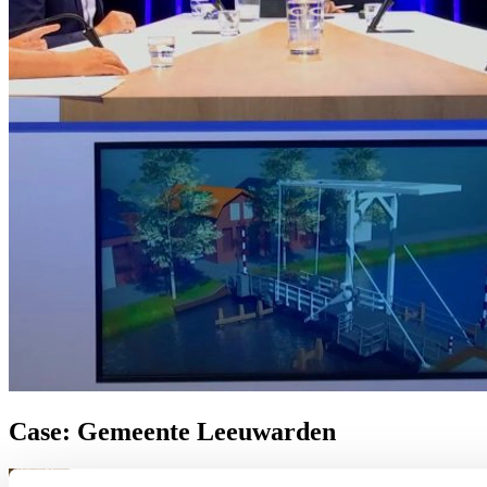
Prinsjesdag
Samenwerken
Sport
Technologie & Innovatie
Toekomst van werk
Trendwatchers
WK & EK Voetbal
Zorg
Case: Gemeente Leeuwarden