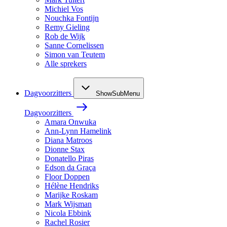
Michiel Vos
Nouchka Fontijn
Remy Gieling
Rob de Wijk
Sanne Cornelissen
Simon van Teutem
Alle sprekers
Dagvoorzitters
ShowSubMenu
Dagvoorzitters
Amara Onwuka
Ann-Lynn Hamelink
Diana Matroos
Dionne Stax
Donatello Piras
Edson da Graça
Floor Doppen
Hélène Hendriks
Marijke Roskam
Mark Wijsman
Nicola Ebbink
Rachel Rosier