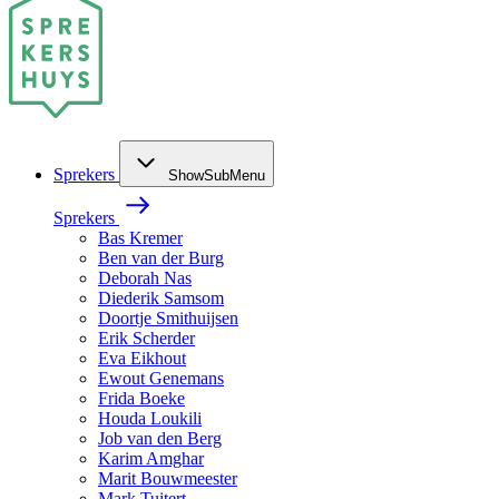
Sprekers
ShowSubMenu
Sprekers
Bas Kremer
Ben van der Burg
Deborah Nas
Diederik Samsom
Doortje Smithuijsen
Erik Scherder
Eva Eikhout
Ewout Genemans
Frida Boeke
Houda Loukili
Job van den Berg
Karim Amghar
Marit Bouwmeester
Mark Tuitert