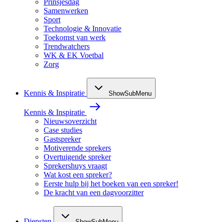
Prinsjesdag
Samenwerken
Sport
Technologie & Innovatie
Toekomst van werk
Trendwatchers
WK & EK Voetbal
Zorg
Kennis & Inspiratie
ShowSubMenu
Kennis & Inspiratie
Nieuwsoverzicht
Case studies
Gastspreker
Motiverende sprekers
Overtuigende spreker
Sprekershuys vraagt
Wat kost een spreker?
Eerste hulp bij het boeken van een spreker!
De kracht van een dagvoorzitter
Diensten
ShowSubMenu