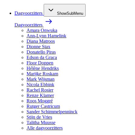
Dagvoorzitters
ShowSubMenu
Dagvoorzitters
Amara Onwuka
Ann-Lynn Hamelink
Diana Matroos
Dionne Stax
Donatello Piras
Edson da Graça
Floor Doppen
Hélène Hendriks
Marijke Roskam
Mark Wijsman
Nicola Ebbink
Rachel Rosier
Renze Klamer
Roos Moggré
Rutger Castricum
Sander Schimmelpenninck
Stijn de Vries
Talitha Muusse
Alle dagvoorzitters