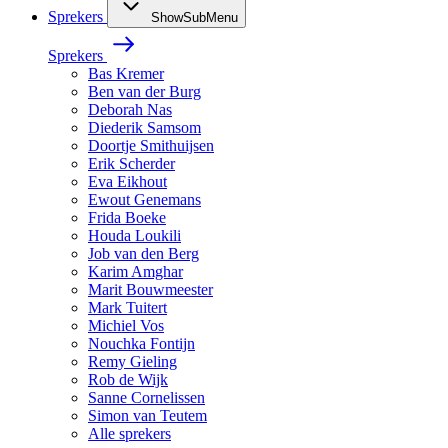
Sprekers
ShowSubMenu
Sprekers
Bas Kremer
Ben van der Burg
Deborah Nas
Diederik Samsom
Doortje Smithuijsen
Erik Scherder
Eva Eikhout
Ewout Genemans
Frida Boeke
Houda Loukili
Job van den Berg
Karim Amghar
Marit Bouwmeester
Mark Tuitert
Michiel Vos
Nouchka Fontijn
Remy Gieling
Rob de Wijk
Sanne Cornelissen
Simon van Teutem
Alle sprekers