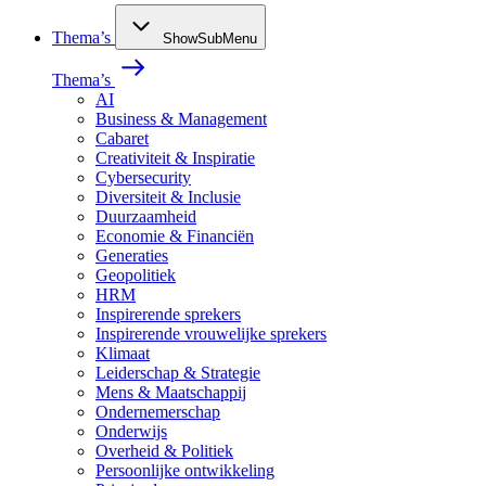
Thema’s
ShowSubMenu
Thema’s
AI
Business & Management
Cabaret
Creativiteit & Inspiratie
Cybersecurity
Diversiteit & Inclusie
Duurzaamheid
Economie & Financiën
Generaties
Geopolitiek
HRM
Inspirerende sprekers
Inspirerende vrouwelijke sprekers
Klimaat
Leiderschap & Strategie
Mens & Maatschappij
Ondernemerschap
Onderwijs
Overheid & Politiek
Persoonlijke ontwikkeling