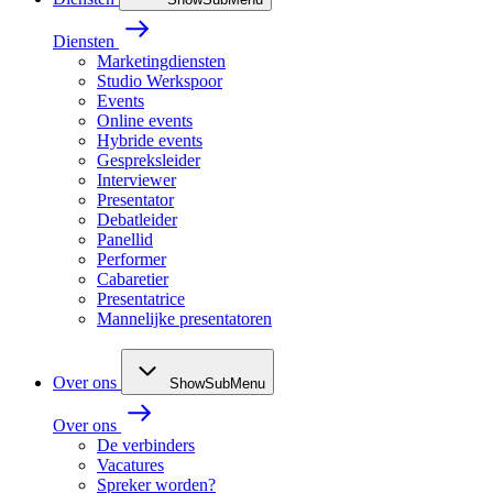
Diensten
Marketingdiensten
Studio Werkspoor
Events
Online events
Hybride events
Gespreksleider
Interviewer
Presentator
Debatleider
Panellid
Performer
Cabaretier
Presentatrice
Mannelijke presentatoren
Over ons
ShowSubMenu
Over ons
De verbinders
Vacatures
Spreker worden?