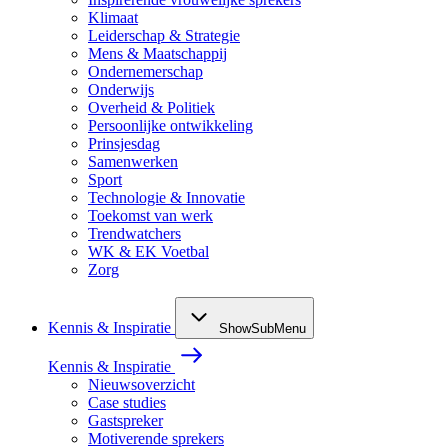
Klimaat
Leiderschap & Strategie
Mens & Maatschappij
Ondernemerschap
Onderwijs
Overheid & Politiek
Persoonlijke ontwikkeling
Prinsjesdag
Samenwerken
Sport
Technologie & Innovatie
Toekomst van werk
Trendwatchers
WK & EK Voetbal
Zorg
Kennis & Inspiratie
ShowSubMenu
Kennis & Inspiratie
Nieuwsoverzicht
Case studies
Gastspreker
Motiverende sprekers