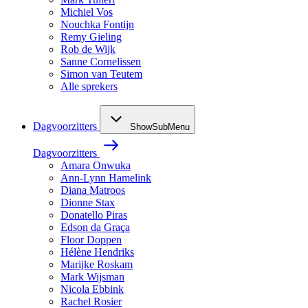
Michiel Vos
Nouchka Fontijn
Remy Gieling
Rob de Wijk
Sanne Cornelissen
Simon van Teutem
Alle sprekers
Dagvoorzitters
ShowSubMenu
Dagvoorzitters
Amara Onwuka
Ann-Lynn Hamelink
Diana Matroos
Dionne Stax
Donatello Piras
Edson da Graça
Floor Doppen
Hélène Hendriks
Marijke Roskam
Mark Wijsman
Nicola Ebbink
Rachel Rosier