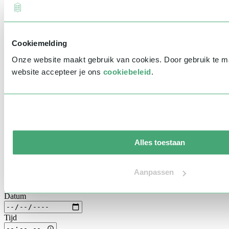
Prinsjesdag
Samenwerken
Heb je vragen of wil je liever direct iemand spreken? Neem gerust
Sport
contact met ons op via
info@sprekershuys.nl
of bel ons op
030 304
Technologie & Innovatie
0025
. We helpen je graag verder!
Toekomst van werk
Cookiemelding
Trendwatchers
(Meerdere) sprekers aanvragen
WK & EK Voetbal
Onze website maakt gebruik van cookies. Door gebruik te 
Zorg
Selecteer spreker(s)
website accepteer je ons
cookiebeleid
.
Algemeen
Voornaam
*
Achternaam
*
Bedrijfsnaam
*
Alles toestaan
E-mailadres
*
Telefoonnummer
*
Aanpassen
Eventinformatie
Datum
Tijd