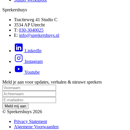
Sprekershuys
Tractieweg 41 Studio C
3534 AP Utrecht
T:
030-3040025
E:
info@sprekershuys.nl
LinkedIn
Instagram
Youtube
Meld je aan voor updates, verhalen & nieuwe sprekers
M
e
l
d
m
i
j
a
a
n
© Sprekershuys 2026
Privacy Statement
Algemene Voorwaarden