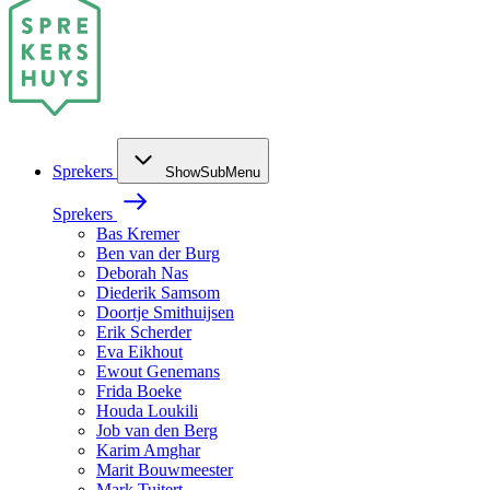
Sprekers
ShowSubMenu
Sprekers
Bas Kremer
Ben van der Burg
Deborah Nas
Diederik Samsom
Doortje Smithuijsen
Erik Scherder
Eva Eikhout
Ewout Genemans
Frida Boeke
Houda Loukili
Job van den Berg
Karim Amghar
Marit Bouwmeester
Mark Tuitert