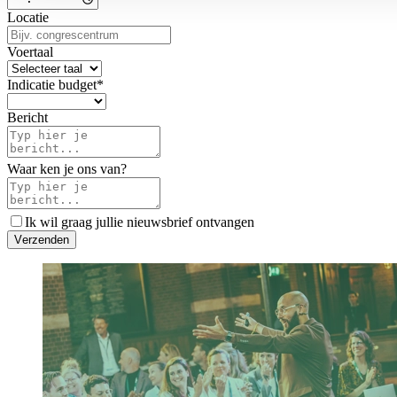
Locatie
Voertaal
Indicatie budget
*
Bericht
Waar ken je ons van?
Ik wil graag jullie nieuwsbrief ontvangen
V
e
r
z
e
n
d
e
n