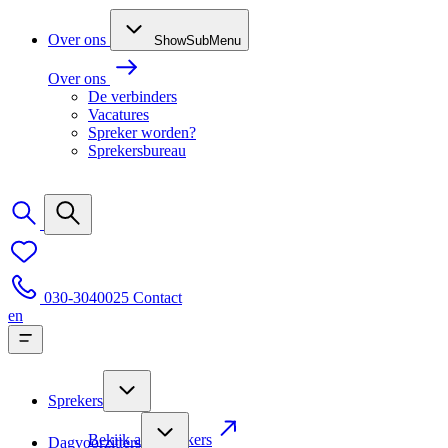
Over ons
ShowSubMenu
Over ons
De verbinders
Vacatures
Spreker worden?
Sprekersbureau
030-3040025
Contact
en
Sprekers
Bekijk alle sprekers
Dagvoorzitters