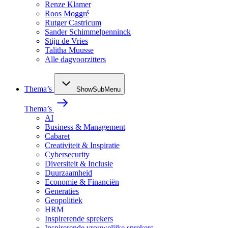
Renze Klamer
Roos Moggré
Rutger Castricum
Sander Schimmelpenninck
Stijn de Vries
Talitha Muusse
Alle dagvoorzitters
Thema’s
ShowSubMenu
Thema’s
AI
Business & Management
Cabaret
Creativiteit & Inspiratie
Cybersecurity
Diversiteit & Inclusie
Duurzaamheid
Economie & Financiën
Generaties
Geopolitiek
HRM
Inspirerende sprekers
Inspirerende vrouwelijke sprekers