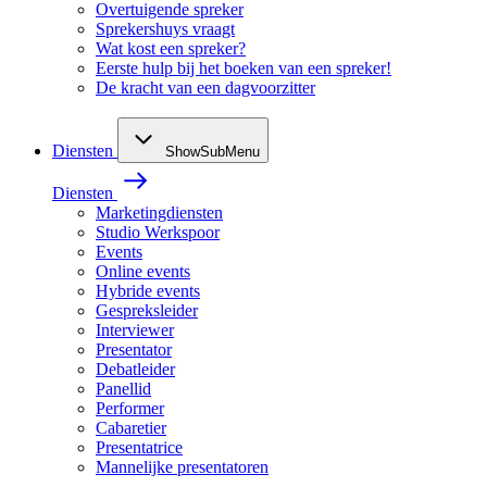
Overtuigende spreker
Sprekershuys vraagt
Wat kost een spreker?
Eerste hulp bij het boeken van een spreker!
De kracht van een dagvoorzitter
Diensten
ShowSubMenu
Diensten
Marketingdiensten
Studio Werkspoor
Events
Online events
Hybride events
Gespreksleider
Interviewer
Presentator
Debatleider
Panellid
Performer
Cabaretier
Presentatrice
Mannelijke presentatoren