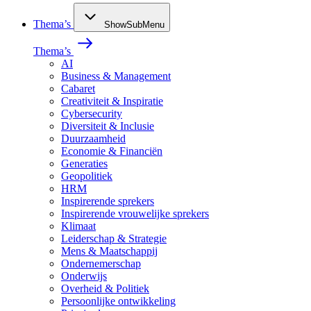
Thema’s
ShowSubMenu
Thema’s
AI
Business & Management
Cabaret
Creativiteit & Inspiratie
Cybersecurity
Diversiteit & Inclusie
Duurzaamheid
Economie & Financiën
Generaties
Geopolitiek
HRM
Inspirerende sprekers
Inspirerende vrouwelijke sprekers
Klimaat
Leiderschap & Strategie
Mens & Maatschappij
Ondernemerschap
Onderwijs
Overheid & Politiek
Persoonlijke ontwikkeling