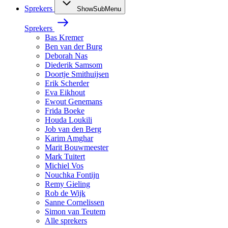
Sprekers
ShowSubMenu
Sprekers
Bas Kremer
Ben van der Burg
Deborah Nas
Diederik Samsom
Doortje Smithuijsen
Erik Scherder
Eva Eikhout
Ewout Genemans
Frida Boeke
Houda Loukili
Job van den Berg
Karim Amghar
Marit Bouwmeester
Mark Tuitert
Michiel Vos
Nouchka Fontijn
Remy Gieling
Rob de Wijk
Sanne Cornelissen
Simon van Teutem
Alle sprekers