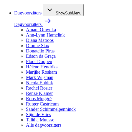
Dagvoorzitters
ShowSubMenu
Dagvoorzitters
Amara Onwuka
Ann-Lynn Hamelink
Diana Matroos
Dionne Stax
Donatello Piras
Edson da Graça
Floor Doppen
Hélène Hendriks
Marijke Roskam
Mark Wijsman
Nicola Ebbink
Rachel Rosier
Renze Klamer
Roos Moggré
Rutger Castricum
Sander Schimmelpenninck
Stijn de Vries
Talitha Muusse
Alle dagvoorzitters