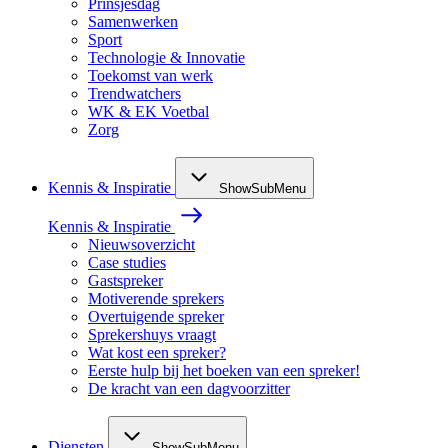
Prinsjesdag
Samenwerken
Sport
Technologie & Innovatie
Toekomst van werk
Trendwatchers
WK & EK Voetbal
Zorg
Kennis & Inspiratie
ShowSubMenu
Kennis & Inspiratie
Nieuwsoverzicht
Case studies
Gastspreker
Motiverende sprekers
Overtuigende spreker
Sprekershuys vraagt
Wat kost een spreker?
Eerste hulp bij het boeken van een spreker!
De kracht van een dagvoorzitter
Diensten
ShowSubMenu