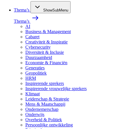
Thema’s
ShowSubMenu
Thema’s
AI
Business & Management
Cabaret
Creativiteit & Inspiratie
Cybersecurity
Diversiteit & Inclusie
Duurzaamheid
Economie & Financiën
Generaties
Geopolitiek
HRM
Inspirerende sprekers
Inspirerende vrouwelijke sprekers
Klimaat
Leiderschap & Strategie
Mens & Maatschappij
Ondernemerschap
Onderwijs
Overheid & Politiek
Persoonlijke ontwikkeling