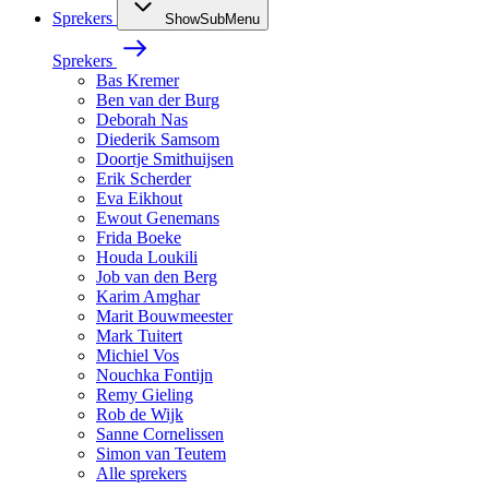
Sprekers
ShowSubMenu
Sprekers
Bas Kremer
Ben van der Burg
Deborah Nas
Diederik Samsom
Doortje Smithuijsen
Erik Scherder
Eva Eikhout
Ewout Genemans
Frida Boeke
Houda Loukili
Job van den Berg
Karim Amghar
Marit Bouwmeester
Mark Tuitert
Michiel Vos
Nouchka Fontijn
Remy Gieling
Rob de Wijk
Sanne Cornelissen
Simon van Teutem
Alle sprekers