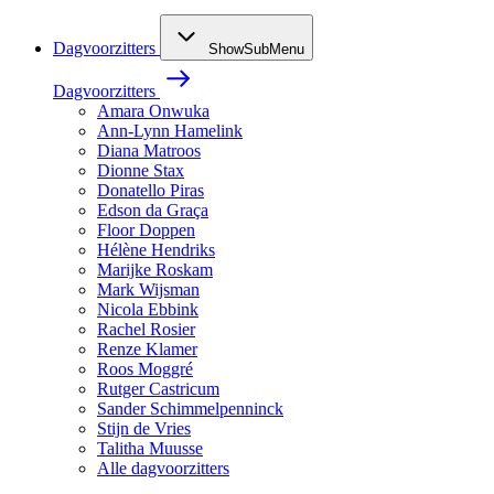
Dagvoorzitters
ShowSubMenu
Dagvoorzitters
Amara Onwuka
Ann-Lynn Hamelink
Diana Matroos
Dionne Stax
Donatello Piras
Edson da Graça
Floor Doppen
Hélène Hendriks
Marijke Roskam
Mark Wijsman
Nicola Ebbink
Rachel Rosier
Renze Klamer
Roos Moggré
Rutger Castricum
Sander Schimmelpenninck
Stijn de Vries
Talitha Muusse
Alle dagvoorzitters