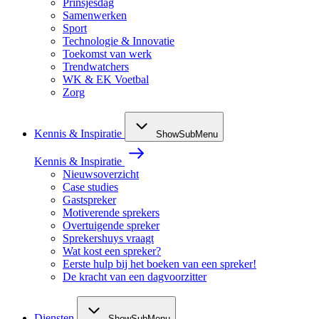
Prinsjesdag
Samenwerken
Sport
Technologie & Innovatie
Toekomst van werk
Trendwatchers
WK & EK Voetbal
Zorg
Kennis & Inspiratie
ShowSubMenu
Kennis & Inspiratie
Nieuwsoverzicht
Case studies
Gastspreker
Motiverende sprekers
Overtuigende spreker
Sprekershuys vraagt
Wat kost een spreker?
Eerste hulp bij het boeken van een spreker!
De kracht van een dagvoorzitter
Diensten
ShowSubMenu