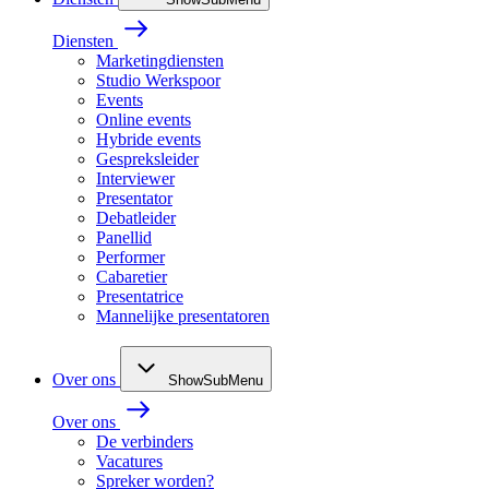
Diensten
Marketingdiensten
Studio Werkspoor
Events
Online events
Hybride events
Gespreksleider
Interviewer
Presentator
Debatleider
Panellid
Performer
Cabaretier
Presentatrice
Mannelijke presentatoren
Over ons
ShowSubMenu
Over ons
De verbinders
Vacatures
Spreker worden?