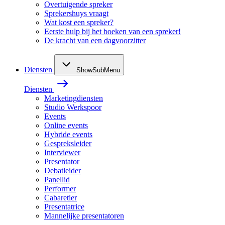
Overtuigende spreker
Sprekershuys vraagt
Wat kost een spreker?
Eerste hulp bij het boeken van een spreker!
De kracht van een dagvoorzitter
Diensten
ShowSubMenu
Diensten
Marketingdiensten
Studio Werkspoor
Events
Online events
Hybride events
Gespreksleider
Interviewer
Presentator
Debatleider
Panellid
Performer
Cabaretier
Presentatrice
Mannelijke presentatoren