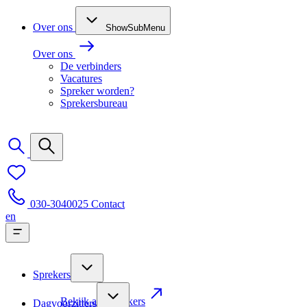
Over ons
ShowSubMenu
Over ons
De verbinders
Vacatures
Spreker worden?
Sprekersbureau
030-3040025
Contact
en
Sprekers
Bekijk alle sprekers
Dagvoorzitters