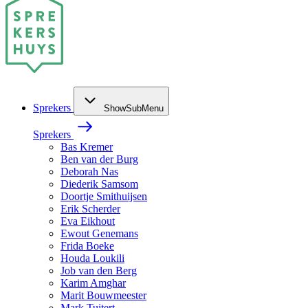
Sprekers
ShowSubMenu
Sprekers
Bas Kremer
Ben van der Burg
Deborah Nas
Diederik Samsom
Doortje Smithuijsen
Erik Scherder
Eva Eikhout
Ewout Genemans
Frida Boeke
Houda Loukili
Job van den Berg
Karim Amghar
Marit Bouwmeester
Mark Tuitert