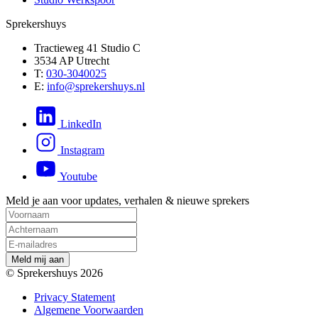
Sprekershuys
Tractieweg 41 Studio C
3534 AP Utrecht
T:
030-3040025
E:
info@sprekershuys.nl
LinkedIn
Instagram
Youtube
Meld je aan voor updates, verhalen & nieuwe sprekers
M
e
l
d
m
i
j
a
a
n
© Sprekershuys 2026
Privacy Statement
Algemene Voorwaarden