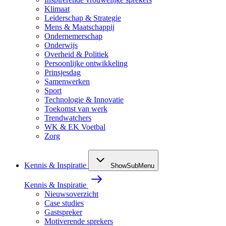
Klimaat
Leiderschap & Strategie
Mens & Maatschappij
Ondernemerschap
Onderwijs
Overheid & Politiek
Persoonlijke ontwikkeling
Prinsjesdag
Samenwerken
Sport
Technologie & Innovatie
Toekomst van werk
Trendwatchers
WK & EK Voetbal
Zorg
Kennis & Inspiratie
ShowSubMenu
Kennis & Inspiratie
Nieuwsoverzicht
Case studies
Gastspreker
Motiverende sprekers