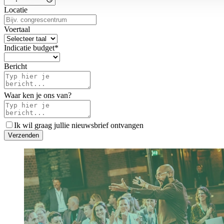
Locatie
Voertaal
Indicatie budget
*
Bericht
Waar ken je ons van?
Ik wil graag jullie nieuwsbrief ontvangen
V
e
r
z
e
n
d
e
n