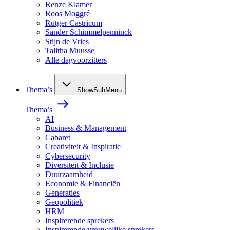
Renze Klamer
Roos Moggré
Rutger Castricum
Sander Schimmelpenninck
Stijn de Vries
Talitha Muusse
Alle dagvoorzitters
Thema’s
ShowSubMenu
Thema’s
AI
Business & Management
Cabaret
Creativiteit & Inspiratie
Cybersecurity
Diversiteit & Inclusie
Duurzaamheid
Economie & Financiën
Generaties
Geopolitiek
HRM
Inspirerende sprekers
Inspirerende vrouwelijke sprekers