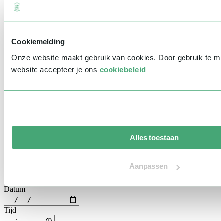
Prinsjesdag
Samenwerken
Heb je vragen of wil je liever direct iemand spreken? Neem gerust
Sport
contact met ons op via
info@sprekershuys.nl
of bel ons op
030 304
Technologie & Innovatie
0025
. We helpen je graag verder!
Toekomst van werk
Cookiemelding
Trendwatchers
(Meerdere) sprekers aanvragen
WK & EK Voetbal
Onze website maakt gebruik van cookies. Door gebruik te 
Zorg
Selecteer spreker(s)
website accepteer je ons
cookiebeleid
.
Algemeen
Voornaam
*
Achternaam
*
Bedrijfsnaam
*
Alles toestaan
E-mailadres
*
Telefoonnummer
*
Aanpassen
Eventinformatie
Datum
Tijd