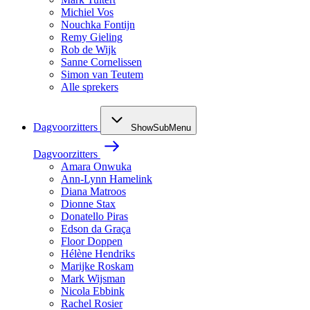
Michiel Vos
Nouchka Fontijn
Remy Gieling
Rob de Wijk
Sanne Cornelissen
Simon van Teutem
Alle sprekers
Dagvoorzitters
ShowSubMenu
Dagvoorzitters
Amara Onwuka
Ann-Lynn Hamelink
Diana Matroos
Dionne Stax
Donatello Piras
Edson da Graça
Floor Doppen
Hélène Hendriks
Marijke Roskam
Mark Wijsman
Nicola Ebbink
Rachel Rosier