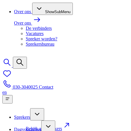
Over ons
ShowSubMenu
Over ons
De verbinders
Vacatures
Spreker worden?
Sprekersbureau
030-3040025
Contact
en
Sprekers
Bekijk alle sprekers
Dagvoorzitters