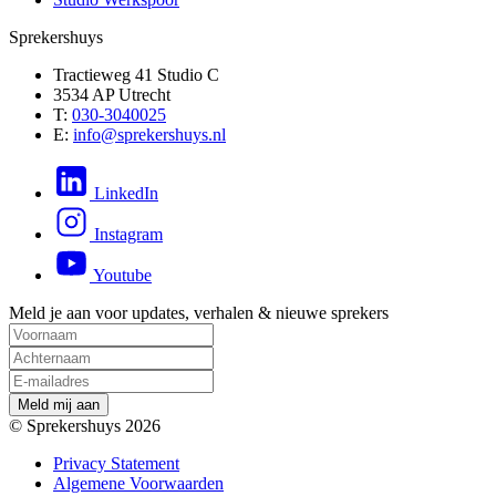
Sprekershuys
Tractieweg 41 Studio C
3534 AP Utrecht
T:
030-3040025
E:
info@sprekershuys.nl
LinkedIn
Instagram
Youtube
Meld je aan voor updates, verhalen & nieuwe sprekers
M
e
l
d
m
i
j
a
a
n
© Sprekershuys 2026
Privacy Statement
Algemene Voorwaarden