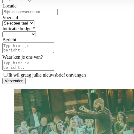
Locatie
Voertaal
Indicatie budget
*
Bericht
Waar ken je ons van?
Ik wil graag jullie nieuwsbrief ontvangen
V
e
r
z
e
n
d
e
n