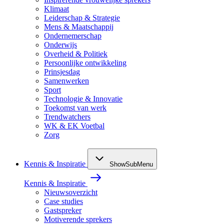
Klimaat
Leiderschap & Strategie
Mens & Maatschappij
Ondernemerschap
Onderwijs
Overheid & Politiek
Persoonlijke ontwikkeling
Prinsjesdag
Samenwerken
Sport
Technologie & Innovatie
Toekomst van werk
Trendwatchers
WK & EK Voetbal
Zorg
Kennis & Inspiratie
ShowSubMenu
Kennis & Inspiratie
Nieuwsoverzicht
Case studies
Gastspreker
Motiverende sprekers