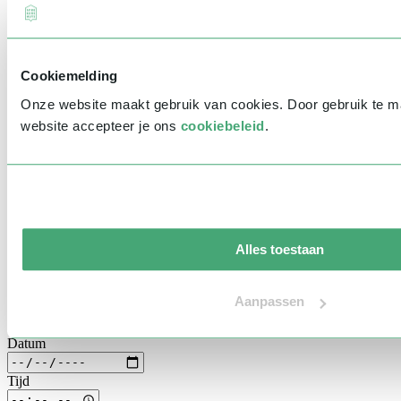
Prinsjesdag
Samenwerken
Heb je vragen of wil je liever direct iemand spreken? Neem gerust
Sport
contact met ons op via
info@sprekershuys.nl
of bel ons op
030 304
Technologie & Innovatie
0025
. We helpen je graag verder!
Toekomst van werk
Cookiemelding
Trendwatchers
(Meerdere) sprekers aanvragen
WK & EK Voetbal
Onze website maakt gebruik van cookies. Door gebruik te 
Zorg
Selecteer spreker(s)
website accepteer je ons
cookiebeleid
.
Algemeen
Voornaam
*
Achternaam
*
Bedrijfsnaam
*
Alles toestaan
E-mailadres
*
Telefoonnummer
*
Aanpassen
Eventinformatie
Datum
Tijd