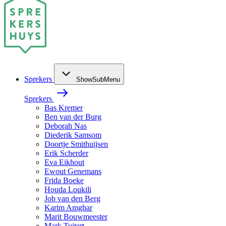
Sprekers
ShowSubMenu
Sprekers
Bas Kremer
Ben van der Burg
Deborah Nas
Diederik Samsom
Doortje Smithuijsen
Erik Scherder
Eva Eikhout
Ewout Genemans
Frida Boeke
Houda Loukili
Job van den Berg
Karim Amghar
Marit Bouwmeester
Mark Tuitert