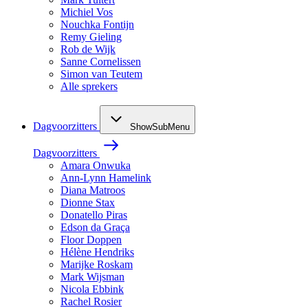
Michiel Vos
Nouchka Fontijn
Remy Gieling
Rob de Wijk
Sanne Cornelissen
Simon van Teutem
Alle sprekers
Dagvoorzitters
ShowSubMenu
Dagvoorzitters
Amara Onwuka
Ann-Lynn Hamelink
Diana Matroos
Dionne Stax
Donatello Piras
Edson da Graça
Floor Doppen
Hélène Hendriks
Marijke Roskam
Mark Wijsman
Nicola Ebbink
Rachel Rosier