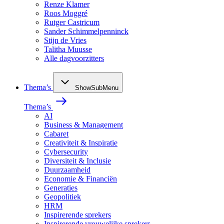
Renze Klamer
Roos Moggré
Rutger Castricum
Sander Schimmelpenninck
Stijn de Vries
Talitha Muusse
Alle dagvoorzitters
Thema’s
ShowSubMenu
Thema’s
AI
Business & Management
Cabaret
Creativiteit & Inspiratie
Cybersecurity
Diversiteit & Inclusie
Duurzaamheid
Economie & Financiën
Generaties
Geopolitiek
HRM
Inspirerende sprekers
Inspirerende vrouwelijke sprekers