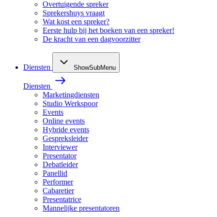
Overtuigende spreker
Sprekershuys vraagt
Wat kost een spreker?
Eerste hulp bij het boeken van een spreker!
De kracht van een dagvoorzitter
Diensten
ShowSubMenu
Diensten
Marketingdiensten
Studio Werkspoor
Events
Online events
Hybride events
Gespreksleider
Interviewer
Presentator
Debatleider
Panellid
Performer
Cabaretier
Presentatrice
Mannelijke presentatoren