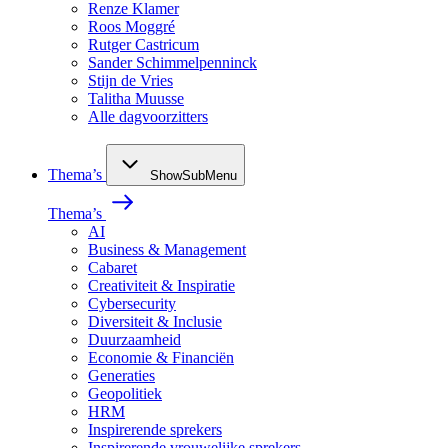
Renze Klamer
Roos Moggré
Rutger Castricum
Sander Schimmelpenninck
Stijn de Vries
Talitha Muusse
Alle dagvoorzitters
Thema’s
ShowSubMenu
Thema’s
AI
Business & Management
Cabaret
Creativiteit & Inspiratie
Cybersecurity
Diversiteit & Inclusie
Duurzaamheid
Economie & Financiën
Generaties
Geopolitiek
HRM
Inspirerende sprekers
Inspirerende vrouwelijke sprekers