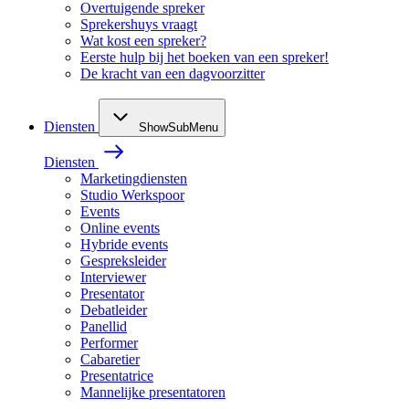
Overtuigende spreker
Sprekershuys vraagt
Wat kost een spreker?
Eerste hulp bij het boeken van een spreker!
De kracht van een dagvoorzitter
Diensten
ShowSubMenu
Diensten
Marketingdiensten
Studio Werkspoor
Events
Online events
Hybride events
Gespreksleider
Interviewer
Presentator
Debatleider
Panellid
Performer
Cabaretier
Presentatrice
Mannelijke presentatoren