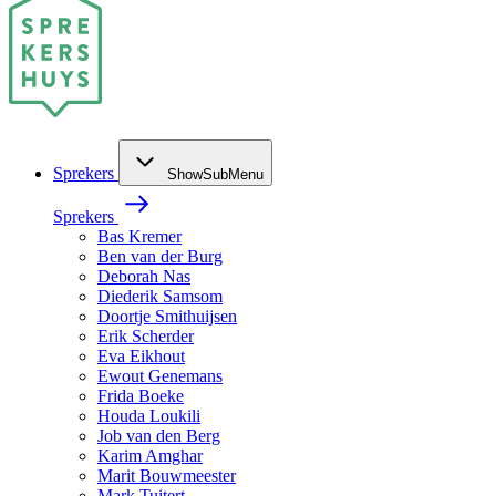
Sprekers
ShowSubMenu
Sprekers
Bas Kremer
Ben van der Burg
Deborah Nas
Diederik Samsom
Doortje Smithuijsen
Erik Scherder
Eva Eikhout
Ewout Genemans
Frida Boeke
Houda Loukili
Job van den Berg
Karim Amghar
Marit Bouwmeester
Mark Tuitert