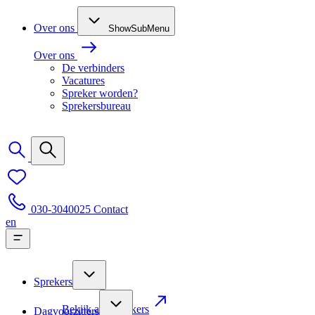
Over ons
ShowSubMenu
Over ons
De verbinders
Vacatures
Spreker worden?
Sprekersbureau
030-3040025
Contact
en
Sprekers
Bekijk alle sprekers
Dagvoorzitters