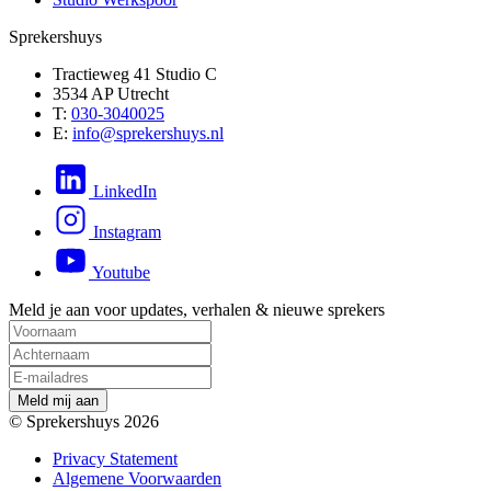
Sprekershuys
Tractieweg 41 Studio C
3534 AP Utrecht
T:
030-3040025
E:
info@sprekershuys.nl
LinkedIn
Instagram
Youtube
Meld je aan voor updates, verhalen & nieuwe sprekers
M
e
l
d
m
i
j
a
a
n
© Sprekershuys 2026
Privacy Statement
Algemene Voorwaarden