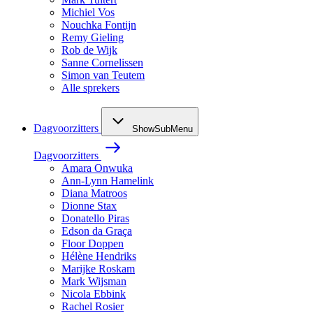
Michiel Vos
Nouchka Fontijn
Remy Gieling
Rob de Wijk
Sanne Cornelissen
Simon van Teutem
Alle sprekers
Dagvoorzitters
ShowSubMenu
Dagvoorzitters
Amara Onwuka
Ann-Lynn Hamelink
Diana Matroos
Dionne Stax
Donatello Piras
Edson da Graça
Floor Doppen
Hélène Hendriks
Marijke Roskam
Mark Wijsman
Nicola Ebbink
Rachel Rosier