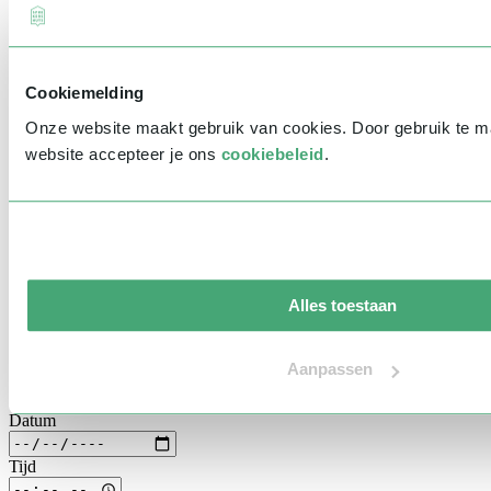
Prinsjesdag
Samenwerken
Heb je vragen of wil je liever direct iemand spreken? Neem gerust
Sport
contact met ons op via
info@sprekershuys.nl
of bel ons op
030 304
Technologie & Innovatie
0025
. We helpen je graag verder!
Toekomst van werk
Cookiemelding
Trendwatchers
(Meerdere) sprekers aanvragen
WK & EK Voetbal
Onze website maakt gebruik van cookies. Door gebruik te 
Zorg
Selecteer spreker(s)
website accepteer je ons
cookiebeleid
.
Algemeen
Voornaam
*
Achternaam
*
Bedrijfsnaam
*
Alles toestaan
E-mailadres
*
Telefoonnummer
*
Aanpassen
Eventinformatie
Datum
Tijd