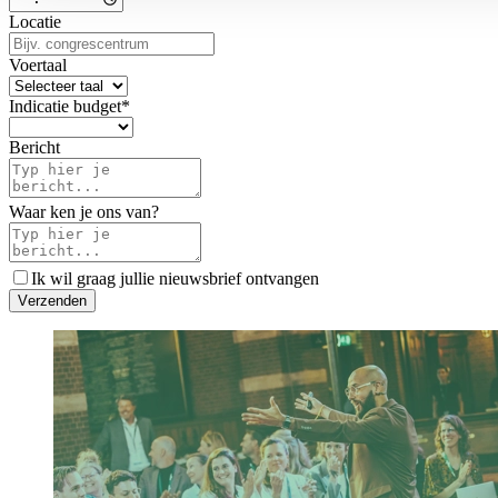
Locatie
Voertaal
Indicatie budget
*
Bericht
Waar ken je ons van?
Ik wil graag jullie nieuwsbrief ontvangen
V
e
r
z
e
n
d
e
n