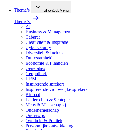
Thema’s
ShowSubMenu
Thema’s
AI
Business & Management
Cabaret
Creativiteit & Inspiratie
Cybersecurity
Diversiteit & Inclusie
Duurzaamheid
Economie & Financiën
Generaties
Geopolitiek
HRM
Inspirerende sprekers
Inspirerende vrouwelijke sprekers
Klimaat
Leiderschap & Strategie
Mens & Maatschappij
Ondernemerschap
Onderwijs
Overheid & Politiek
Persoonlijke ontwikkeling