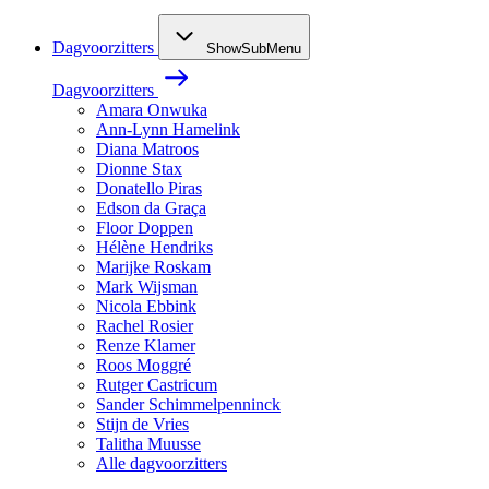
Dagvoorzitters
ShowSubMenu
Dagvoorzitters
Amara Onwuka
Ann-Lynn Hamelink
Diana Matroos
Dionne Stax
Donatello Piras
Edson da Graça
Floor Doppen
Hélène Hendriks
Marijke Roskam
Mark Wijsman
Nicola Ebbink
Rachel Rosier
Renze Klamer
Roos Moggré
Rutger Castricum
Sander Schimmelpenninck
Stijn de Vries
Talitha Muusse
Alle dagvoorzitters