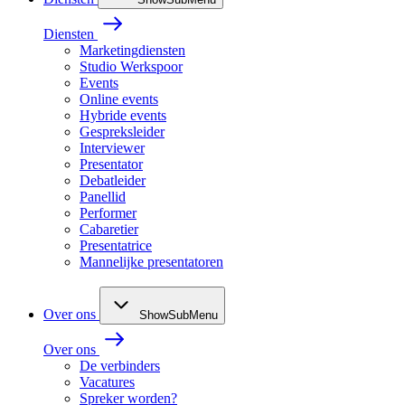
Diensten
Marketingdiensten
Studio Werkspoor
Events
Online events
Hybride events
Gespreksleider
Interviewer
Presentator
Debatleider
Panellid
Performer
Cabaretier
Presentatrice
Mannelijke presentatoren
Over ons
ShowSubMenu
Over ons
De verbinders
Vacatures
Spreker worden?