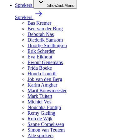
Sprekers
ShowSubMenu
Sprekers
Bas Kremer
Ben van der Burg
Deborah Nas
Diederik Samsom
Doortje Smithuijsen
Erik Scherder
Eva Eikhout
Ewout Genemans
Frida Boeke
Houda Loukili
Job van den Berg
Karim Amghar
Marit Bouwmeester
Mark Tuitert
Michiel Vos
Nouchka Fontijn
Remy Gieling
Rob de Wijk
Sanne Cornelissen
Simon van Teutem
Alle sprekers