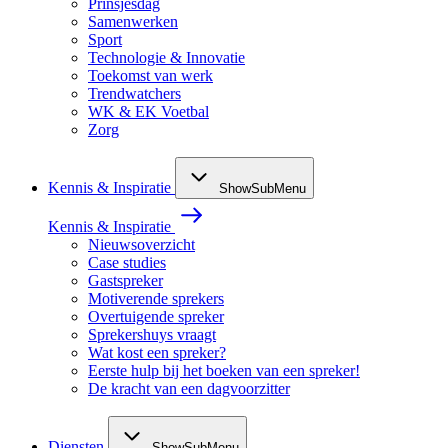
Prinsjesdag
Samenwerken
Sport
Technologie & Innovatie
Toekomst van werk
Trendwatchers
WK & EK Voetbal
Zorg
Kennis & Inspiratie
ShowSubMenu
Kennis & Inspiratie
Nieuwsoverzicht
Case studies
Gastspreker
Motiverende sprekers
Overtuigende spreker
Sprekershuys vraagt
Wat kost een spreker?
Eerste hulp bij het boeken van een spreker!
De kracht van een dagvoorzitter
Diensten
ShowSubMenu