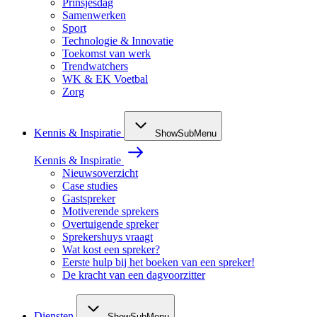
Prinsjesdag
Samenwerken
Sport
Technologie & Innovatie
Toekomst van werk
Trendwatchers
WK & EK Voetbal
Zorg
Kennis & Inspiratie
ShowSubMenu
Kennis & Inspiratie
Nieuwsoverzicht
Case studies
Gastspreker
Motiverende sprekers
Overtuigende spreker
Sprekershuys vraagt
Wat kost een spreker?
Eerste hulp bij het boeken van een spreker!
De kracht van een dagvoorzitter
Diensten
ShowSubMenu