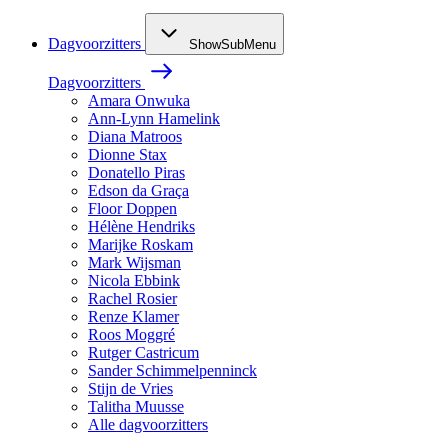
Dagvoorzitters
ShowSubMenu
Dagvoorzitters
Amara Onwuka
Ann-Lynn Hamelink
Diana Matroos
Dionne Stax
Donatello Piras
Edson da Graça
Floor Doppen
Hélène Hendriks
Marijke Roskam
Mark Wijsman
Nicola Ebbink
Rachel Rosier
Renze Klamer
Roos Moggré
Rutger Castricum
Sander Schimmelpenninck
Stijn de Vries
Talitha Muusse
Alle dagvoorzitters