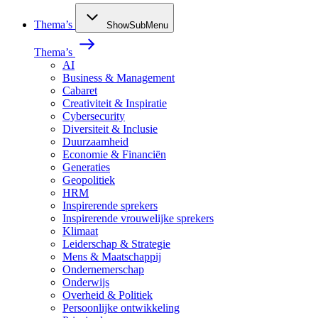
Thema’s
ShowSubMenu
Thema’s
AI
Business & Management
Cabaret
Creativiteit & Inspiratie
Cybersecurity
Diversiteit & Inclusie
Duurzaamheid
Economie & Financiën
Generaties
Geopolitiek
HRM
Inspirerende sprekers
Inspirerende vrouwelijke sprekers
Klimaat
Leiderschap & Strategie
Mens & Maatschappij
Ondernemerschap
Onderwijs
Overheid & Politiek
Persoonlijke ontwikkeling