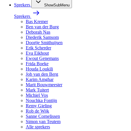
Sprekers
ShowSubMenu
Sprekers
Bas Kremer
Ben van der Burg
Deborah Nas
Diederik Samsom
Doortje Smithuijsen
Erik Scherder
Eva Eikhout
Ewout Genemans
Frida Boeke
Houda Loukili
Job van den Berg
Karim Amghar
Marit Bouwmeester
Mark Tuitert
Michiel Vos
Nouchka Fontijn
Remy Gieling
Rob de Wijk
Sanne Cornelissen
Simon van Teutem
Alle sprekers