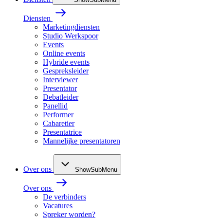
Diensten
Marketingdiensten
Studio Werkspoor
Events
Online events
Hybride events
Gespreksleider
Interviewer
Presentator
Debatleider
Panellid
Performer
Cabaretier
Presentatrice
Mannelijke presentatoren
Over ons
ShowSubMenu
Over ons
De verbinders
Vacatures
Spreker worden?