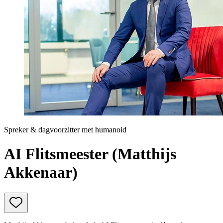
Prinsjesdag
Samenwerken
Sport
Technologie & Innovatie
Toekomst van werk
Trendwatchers
WK & EK Voetbal
Zorg
Spreker & dagvoorzitter met humanoid
AI Flitsmeester (Matthijs
Akkenaar)