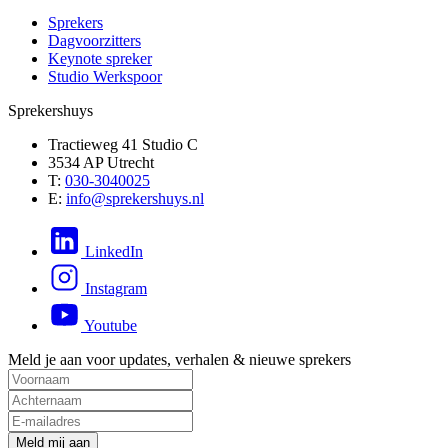
Sprekers
Dagvoorzitters
Keynote spreker
Studio Werkspoor
Sprekershuys
Tractieweg 41 Studio C
3534 AP Utrecht
T:
030-3040025
E:
info@sprekershuys.nl
LinkedIn
Instagram
Youtube
Meld je aan voor updates, verhalen & nieuwe sprekers
M
e
l
d
m
i
j
a
a
n