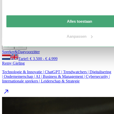
Alles toestaan
Aanpassen
Spreker
&
Dagvoorzitter
Tarief: € 3.500 - € 4.999
Remy Gieling
Technologie & Innovatie | ChatGPT | Trendwatchers | Digitalisering
| Ondernemerschap | AI | Business & Management | Cybersecurity |
Internationale sprekers | Leiderschap & Strategie