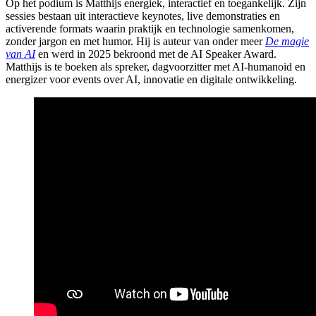
Op het podium is Matthijs energiek, interactief en toegankelijk. Zijn
sessies bestaan uit interactieve keynotes, live demonstraties en
activerende formats waarin praktijk en technologie samenkomen,
zonder jargon en met humor. Hij is auteur van onder meer
De magie
van AI
en werd in 2025 bekroond met de AI Speaker Award.
Matthijs is te boeken als spreker, dagvoorzitter met AI-humanoid en
energizer voor events over AI, innovatie en digitale ontwikkeling.