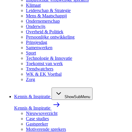
Klimaat
Leiderschap & Strategie
Mens & Maatschappij
Ondernemerschap
Onderwijs
Overheid & Politiek
Persoonlijke ontwikkeling
Prinsjesdag
Samenwerken
Sport
Technologie & Innovatie
Toekomst van werk
Trendwatchers
WK & EK Voetbal
Zorg
Kennis & Inspiratie
ShowSubMenu
Kennis & Inspiratie
Nieuwsoverzicht
Case studies
Gastspreker
Motiverende sprekers