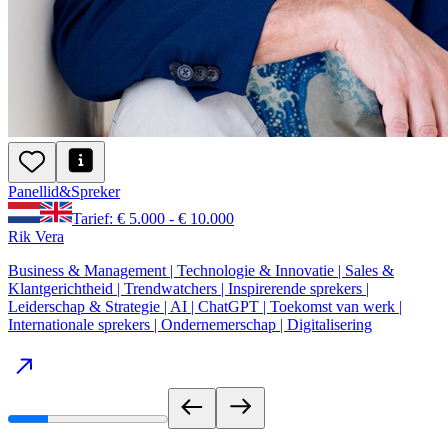
Panellid
&
Spreker
Tarief: € 5.000 - € 10.000
Rik Vera
Business & Management | Technologie & Innovatie | Sales &
Klantgerichtheid | Trendwatchers | Inspirerende sprekers |
Leiderschap & Strategie | AI | ChatGPT | Toekomst van werk |
Internationale sprekers | Ondernemerschap | Digitalisering