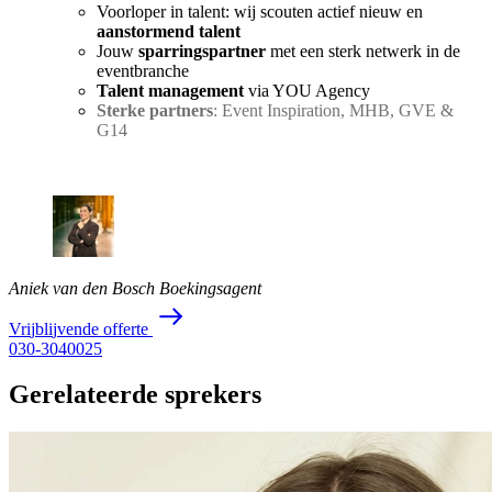
Voorloper in talent: wij scouten actief nieuw en
aanstormend talent
Jouw
sparringspartner
met een sterk netwerk in de
eventbranche
Talent management
via YOU Agency
Sterke partners
: Event Inspiration, MHB, GVE &
G14
Aniek van den Bosch
Boekingsagent
V
r
i
j
b
l
i
j
v
e
n
d
e
o
f
f
e
r
t
e
030-3040025
Gerelateerde sprekers