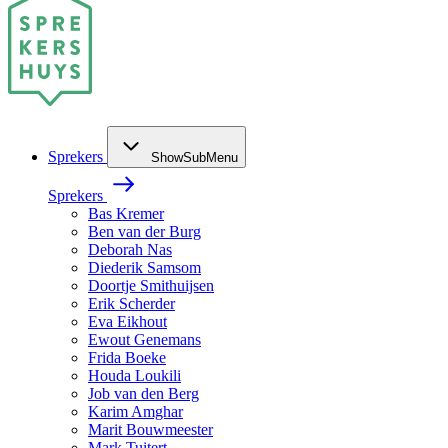
Sprekers
ShowSubMenu
Sprekers
Bas Kremer
Ben van der Burg
Deborah Nas
Diederik Samsom
Doortje Smithuijsen
Erik Scherder
Eva Eikhout
Ewout Genemans
Frida Boeke
Houda Loukili
Job van den Berg
Karim Amghar
Marit Bouwmeester
Mark Tuitert