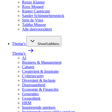
Renze Klamer
Roos Moggré
Rutger Castricum
Sander Schimmelpenninck
Stijn de Vries
Talitha Muusse
Alle dagvoorzitters
Thema’s
ShowSubMenu
Thema’s
AI
Business & Management
Cabaret
Creativiteit & Inspiratie
Cybersecurity
Diversiteit & Inclusie
Duurzaamheid
Economie & Financiën
Generaties
Geopolitiek
HRM
Inspirerende sprekers
Inspirerende vrouwelijke sprekers