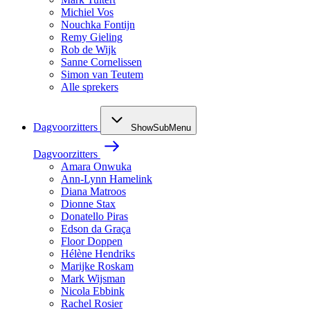
Michiel Vos
Nouchka Fontijn
Remy Gieling
Rob de Wijk
Sanne Cornelissen
Simon van Teutem
Alle sprekers
Dagvoorzitters
ShowSubMenu
Dagvoorzitters
Amara Onwuka
Ann-Lynn Hamelink
Diana Matroos
Dionne Stax
Donatello Piras
Edson da Graça
Floor Doppen
Hélène Hendriks
Marijke Roskam
Mark Wijsman
Nicola Ebbink
Rachel Rosier