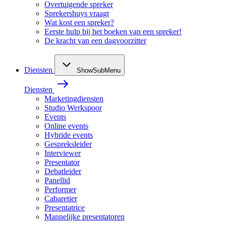
Overtuigende spreker
Sprekershuys vraagt
Wat kost een spreker?
Eerste hulp bij het boeken van een spreker!
De kracht van een dagvoorzitter
Diensten
ShowSubMenu
Diensten
Marketingdiensten
Studio Werkspoor
Events
Online events
Hybride events
Gespreksleider
Interviewer
Presentator
Debatleider
Panellid
Performer
Cabaretier
Presentatrice
Mannelijke presentatoren