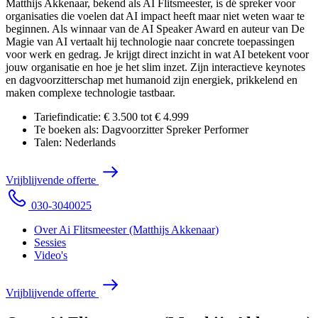
Matthijs Akkenaar, bekend als AI Flitsmeester, is dé spreker voor
organisaties die voelen dat AI impact heeft maar niet weten waar te
beginnen. Als winnaar van de AI Speaker Award en auteur van De
Magie van AI vertaalt hij technologie naar concrete toepassingen
voor werk en gedrag. Je krijgt direct inzicht in wat AI betekent voor
jouw organisatie en hoe je het slim inzet. Zijn interactieve keynotes
en dagvoorzitterschap met humanoid zijn energiek, prikkelend en
maken complexe technologie tastbaar.
Tariefindicatie:
€ 3.500 tot € 4.999
Te boeken als:
Dagvoorzitter
Spreker
Performer
Talen:
Nederlands
V
r
i
j
b
l
i
j
v
e
n
d
e
o
f
f
e
r
t
e
0
3
0
-
3
0
4
0
0
2
5
Over Ai Flitsmeester (Matthijs Akkenaar)
Sessies
Video's
V
r
i
j
b
l
i
j
v
e
n
d
e
o
f
f
e
r
t
e