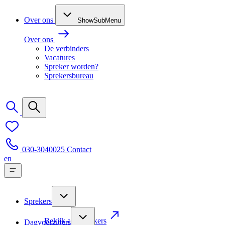
Over ons
ShowSubMenu
Over ons
De verbinders
Vacatures
Spreker worden?
Sprekersbureau
030-3040025
Contact
en
Sprekers
Bekijk alle sprekers
Dagvoorzitters