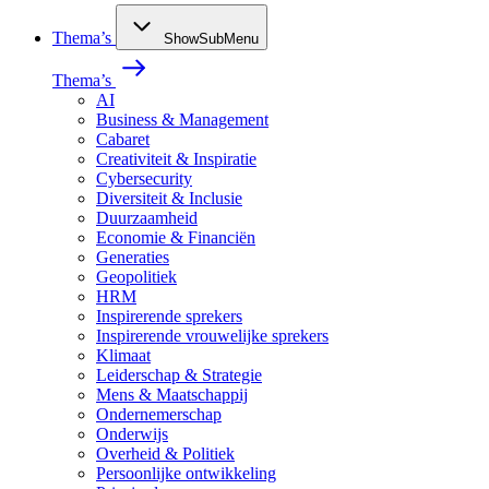
Thema’s
ShowSubMenu
Thema’s
AI
Business & Management
Cabaret
Creativiteit & Inspiratie
Cybersecurity
Diversiteit & Inclusie
Duurzaamheid
Economie & Financiën
Generaties
Geopolitiek
HRM
Inspirerende sprekers
Inspirerende vrouwelijke sprekers
Klimaat
Leiderschap & Strategie
Mens & Maatschappij
Ondernemerschap
Onderwijs
Overheid & Politiek
Persoonlijke ontwikkeling