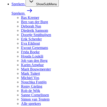
Sprekers
ShowSubMenu
Sprekers
Bas Kremer
Ben van der Burg
Deborah Nas
Diederik Samsom
Doortje Smithuijsen
Erik Scherder
Eva Eikhout
Ewout Genemans
Frida Boeke
Houda Loukili
Job van den Berg
Karim Amghar
Marit Bouwmeester
Mark Tuitert
Michiel Vos
Nouchka Fontijn
Remy Gieling
Rob de Wijk
Sanne Cornelissen
Simon van Teutem
Alle sprekers