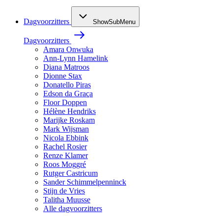
Dagvoorzitters
ShowSubMenu
Dagvoorzitters
Amara Onwuka
Ann-Lynn Hamelink
Diana Matroos
Dionne Stax
Donatello Piras
Edson da Graça
Floor Doppen
Hélène Hendriks
Marijke Roskam
Mark Wijsman
Nicola Ebbink
Rachel Rosier
Renze Klamer
Roos Moggré
Rutger Castricum
Sander Schimmelpenninck
Stijn de Vries
Talitha Muusse
Alle dagvoorzitters