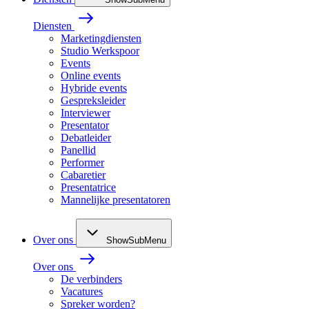
Diensten
Marketingdiensten
Studio Werkspoor
Events
Online events
Hybride events
Gespreksleider
Interviewer
Presentator
Debatleider
Panellid
Performer
Cabaretier
Presentatrice
Mannelijke presentatoren
Over ons
ShowSubMenu
Over ons
De verbinders
Vacatures
Spreker worden?