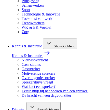
Prinsjesdag
Samenwerken
Sport
Technologie & Innovatie
Toekomst van werk
Trendwatchers
WK & EK Voetbal
Zorg
Kennis & Inspiratie
ShowSubMenu
Kennis & Inspiratie
Nieuwsoverzicht
Case studies
Gastspreker
Motiverende sprekers
Overtuigende spreker
Sprekershuys vraagt
Wat kost een spreker?
Eerste hulp bij het boeken van een spreker!
De kracht van een dagvoorzitter
Diensten
ShowSubMenu