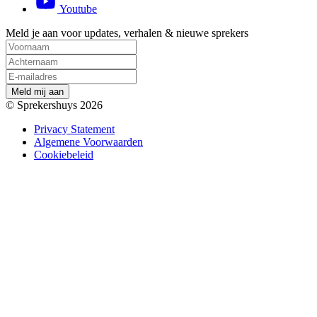
Youtube
Meld je aan voor updates, verhalen & nieuwe sprekers
M
e
l
d
m
i
j
a
a
n
© Sprekershuys 2026
Privacy Statement
Algemene Voorwaarden
Cookiebeleid