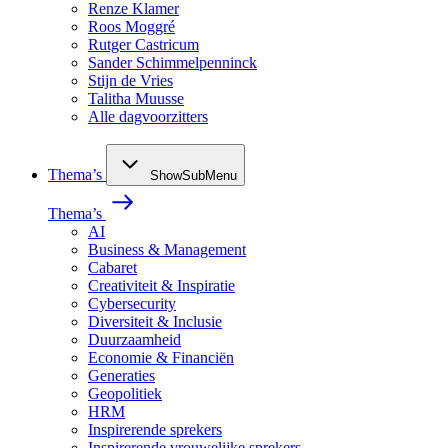
Renze Klamer
Roos Moggré
Rutger Castricum
Sander Schimmelpenninck
Stijn de Vries
Talitha Muusse
Alle dagvoorzitters
Thema’s
ShowSubMenu
Thema’s
AI
Business & Management
Cabaret
Creativiteit & Inspiratie
Cybersecurity
Diversiteit & Inclusie
Duurzaamheid
Economie & Financiën
Generaties
Geopolitiek
HRM
Inspirerende sprekers
Inspirerende vrouwelijke sprekers