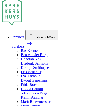
Sprekers
ShowSubMenu
Sprekers
Bas Kremer
Ben van der Burg
Deborah Nas
Diederik Samsom
Doortje Smithuijsen
Erik Scherder
Eva Eikhout
Ewout Genemans
Frida Boeke
Houda Loukili
Job van den Berg
Karim Amghar
Marit Bouwmeester
Mark Tuitert