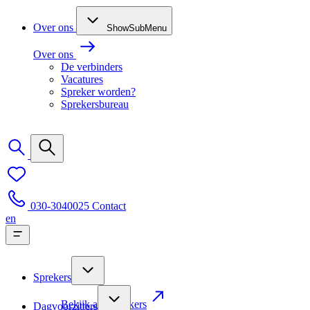
Over ons
ShowSubMenu
Over ons
De verbinders
Vacatures
Spreker worden?
Sprekersbureau
030-3040025
Contact
en
Sprekers
Bekijk alle sprekers
Dagvoorzitters