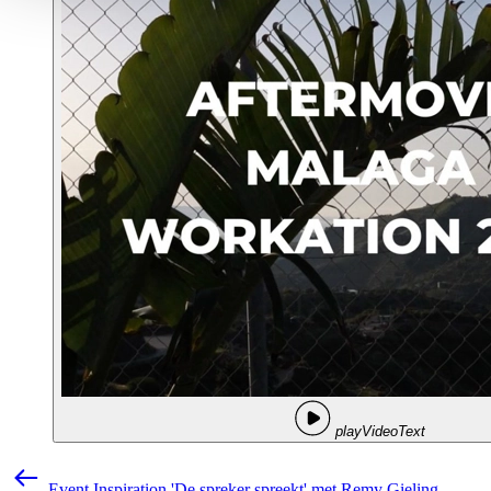
playVideoText
Event Inspiration 'De spreker spreekt' met Remy Gieling