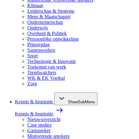
Klimaat
Leiderschap & Strategie
Mens & Maatschappij
Ondernemerschap
Onderwijs
Overheid & Politiek
Persoonlijke ontwikkeling
Prinsjesdag
Samenwerken
Sport
Technologie & Innovatie
Toekomst van werk
Trendwatchers
WK & EK Voetbal
Zorg
Kennis & Inspiratie
ShowSubMenu
Kennis & Inspiratie
Nieuwsoverzicht
Case studies
Gastspreker
Motiverende sprekers