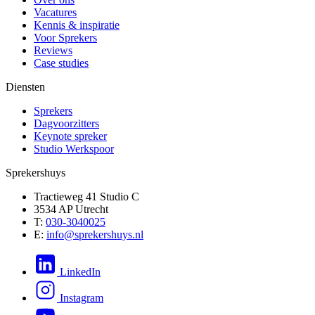
Vacatures
Kennis & inspiratie
Voor Sprekers
Reviews
Case studies
Diensten
Sprekers
Dagvoorzitters
Keynote spreker
Studio Werkspoor
Sprekershuys
Tractieweg 41 Studio C
3534 AP Utrecht
T:
030-3040025
E:
info@sprekershuys.nl
LinkedIn
Instagram