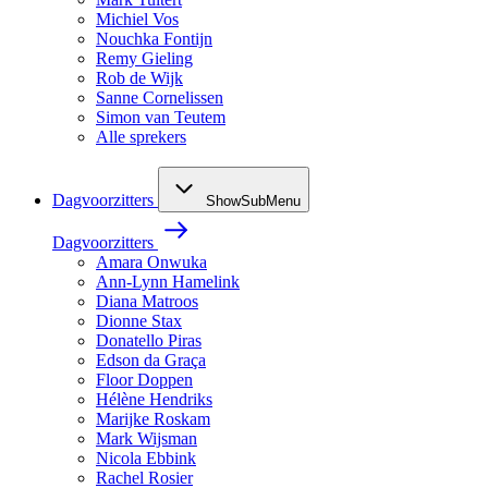
Michiel Vos
Nouchka Fontijn
Remy Gieling
Rob de Wijk
Sanne Cornelissen
Simon van Teutem
Alle sprekers
Dagvoorzitters
ShowSubMenu
Dagvoorzitters
Amara Onwuka
Ann-Lynn Hamelink
Diana Matroos
Dionne Stax
Donatello Piras
Edson da Graça
Floor Doppen
Hélène Hendriks
Marijke Roskam
Mark Wijsman
Nicola Ebbink
Rachel Rosier