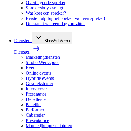
Overtuigende spreker
Sprekershuys vraagt
Wat kost een spreker?
Eerste hulp bij het boeken van een spreker!
De kracht van een dagvoorzitter
Diensten
ShowSubMenu
Diensten
Marketingdiensten
Studio Werkspoor
Events
Online events
Hybride events
Gespreksleider
Interviewer
Presentator
Debatleider
Panellid
Performer
Cabaretier
Presentatrice
Mannelijke presentatoren