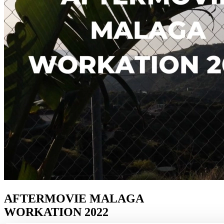
Prinsjesdag
Samenwerken
Sport
Technologie & Innovatie
Toekomst van werk
Trendwatchers
WK & EK Voetbal
Zorg
AFTERMOVIE MALAGA
WORKATION 2022