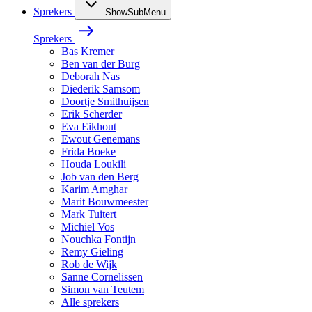
Sprekers
ShowSubMenu
Sprekers
Bas Kremer
Ben van der Burg
Deborah Nas
Diederik Samsom
Doortje Smithuijsen
Erik Scherder
Eva Eikhout
Ewout Genemans
Frida Boeke
Houda Loukili
Job van den Berg
Karim Amghar
Marit Bouwmeester
Mark Tuitert
Michiel Vos
Nouchka Fontijn
Remy Gieling
Rob de Wijk
Sanne Cornelissen
Simon van Teutem
Alle sprekers