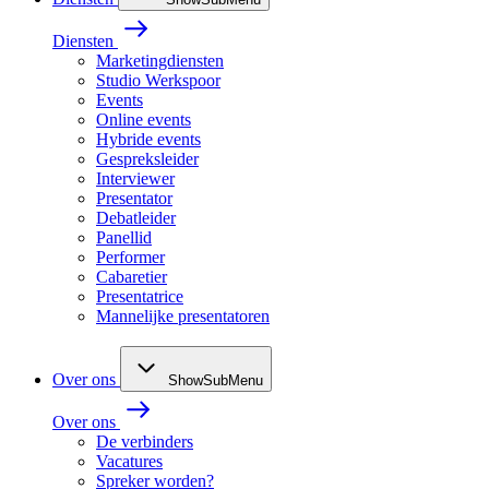
Diensten
Marketingdiensten
Studio Werkspoor
Events
Online events
Hybride events
Gespreksleider
Interviewer
Presentator
Debatleider
Panellid
Performer
Cabaretier
Presentatrice
Mannelijke presentatoren
Over ons
ShowSubMenu
Over ons
De verbinders
Vacatures
Spreker worden?