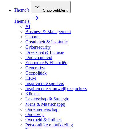
Thema’s
ShowSubMenu
Thema’s
AI
Business & Management
Cabaret
Creativiteit & Inspiratie
Cybersecurity
Diversiteit & Inclusie
Duurzaamheid
Economie & Financiën
Generaties
Geopolitiek
HRM
Inspirerende sprekers
Inspirerende vrouwelijke sprekers
Klimaat
Leiderschap & Strategie
Mens & Maatschappij
Ondernemerschap
Onderwijs
Overheid & Politiek
Persoonlijke ontwikkeling