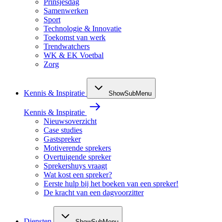
Prinsjesdag
Samenwerken
Sport
Technologie & Innovatie
Toekomst van werk
Trendwatchers
WK & EK Voetbal
Zorg
Kennis & Inspiratie
ShowSubMenu
Kennis & Inspiratie
Nieuwsoverzicht
Case studies
Gastspreker
Motiverende sprekers
Overtuigende spreker
Sprekershuys vraagt
Wat kost een spreker?
Eerste hulp bij het boeken van een spreker!
De kracht van een dagvoorzitter
Diensten
ShowSubMenu