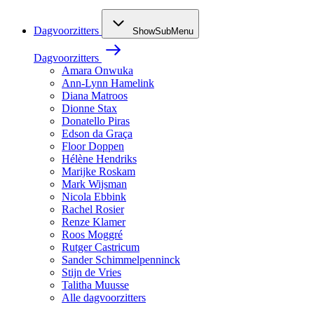
Dagvoorzitters
ShowSubMenu
Dagvoorzitters
Amara Onwuka
Ann-Lynn Hamelink
Diana Matroos
Dionne Stax
Donatello Piras
Edson da Graça
Floor Doppen
Hélène Hendriks
Marijke Roskam
Mark Wijsman
Nicola Ebbink
Rachel Rosier
Renze Klamer
Roos Moggré
Rutger Castricum
Sander Schimmelpenninck
Stijn de Vries
Talitha Muusse
Alle dagvoorzitters