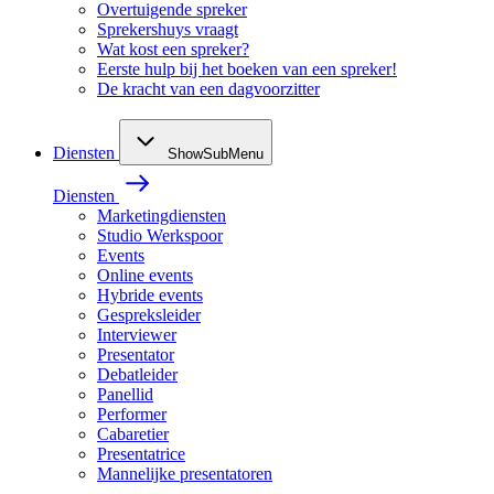
Overtuigende spreker
Sprekershuys vraagt
Wat kost een spreker?
Eerste hulp bij het boeken van een spreker!
De kracht van een dagvoorzitter
Diensten
ShowSubMenu
Diensten
Marketingdiensten
Studio Werkspoor
Events
Online events
Hybride events
Gespreksleider
Interviewer
Presentator
Debatleider
Panellid
Performer
Cabaretier
Presentatrice
Mannelijke presentatoren