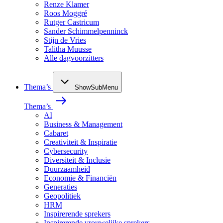
Renze Klamer
Roos Moggré
Rutger Castricum
Sander Schimmelpenninck
Stijn de Vries
Talitha Muusse
Alle dagvoorzitters
Thema’s
ShowSubMenu
Thema’s
AI
Business & Management
Cabaret
Creativiteit & Inspiratie
Cybersecurity
Diversiteit & Inclusie
Duurzaamheid
Economie & Financiën
Generaties
Geopolitiek
HRM
Inspirerende sprekers
Inspirerende vrouwelijke sprekers