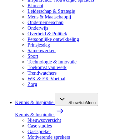
Klimaat
Leiderschap & Strategie
Mens & Maatschappij
Ondernemerschap
Onderwijs
Overheid & Politiek
Persoonlijke ontwikkeling
Prinsjesdag
Samenwerken
Sport
Technologie & Innovatie
Toekomst van werk
Trendwatchers
WK & EK Voetbal
Zorg
Kennis & Inspiratie
ShowSubMenu
Kennis & Inspiratie
Nieuwsoverzicht
Case studies
Gastspreker
Motiverende sprekers