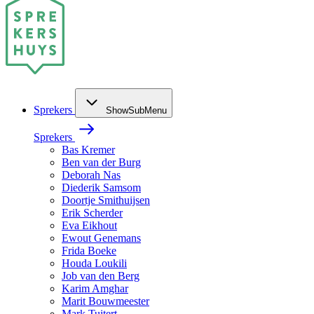
Sprekers
ShowSubMenu
Sprekers
Bas Kremer
Ben van der Burg
Deborah Nas
Diederik Samsom
Doortje Smithuijsen
Erik Scherder
Eva Eikhout
Ewout Genemans
Frida Boeke
Houda Loukili
Job van den Berg
Karim Amghar
Marit Bouwmeester
Mark Tuitert