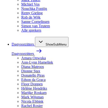
Michiel Vos
Nouchka Fontijn
Remy Gieling
Rob de Wijk
Sanne Cornelissen
Simon van Teutem
Alle sprekers
Dagvoorzitters
ShowSubMenu
Dagvoorzitters
Amara Onwuka
Ann-Lynn Hamelink
Diana Matroos
Dionne Stax
Donatello Piras
Edson da Graça
Floor Doppen
Hélène Hendriks
Marijke Roskam
Mark Wijsman
Nicola Ebbink
Rachel Rosier