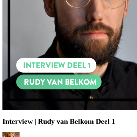
Prinsjesdag
Samenwerken
Sport
Technologie & Innovatie
Toekomst van werk
Trendwatchers
WK & EK Voetbal
Zorg
Interview | Rudy van Belkom Deel 1