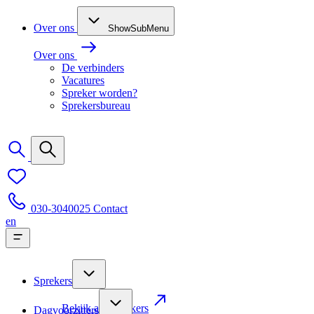
Over ons
ShowSubMenu
Over ons
De verbinders
Vacatures
Spreker worden?
Sprekersbureau
030-3040025
Contact
en
Sprekers
Bekijk alle sprekers
Dagvoorzitters