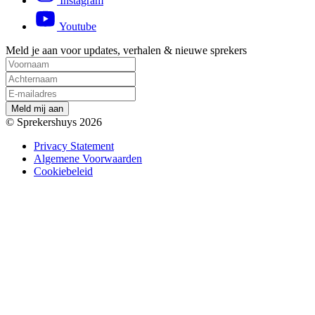
Instagram
Youtube
Meld je aan voor updates, verhalen & nieuwe sprekers
M
e
l
d
m
i
j
a
a
n
© Sprekershuys 2026
Privacy Statement
Algemene Voorwaarden
Cookiebeleid