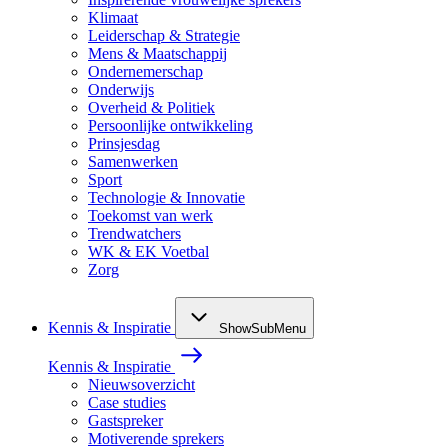
Klimaat
Leiderschap & Strategie
Mens & Maatschappij
Ondernemerschap
Onderwijs
Overheid & Politiek
Persoonlijke ontwikkeling
Prinsjesdag
Samenwerken
Sport
Technologie & Innovatie
Toekomst van werk
Trendwatchers
WK & EK Voetbal
Zorg
Kennis & Inspiratie
ShowSubMenu
Kennis & Inspiratie
Nieuwsoverzicht
Case studies
Gastspreker
Motiverende sprekers