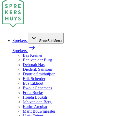
Sprekers
ShowSubMenu
Sprekers
Bas Kremer
Ben van der Burg
Deborah Nas
Diederik Samsom
Doortje Smithuijsen
Erik Scherder
Eva Eikhout
Ewout Genemans
Frida Boeke
Houda Loukili
Job van den Berg
Karim Amghar
Marit Bouwmeester
Mark Tuitert