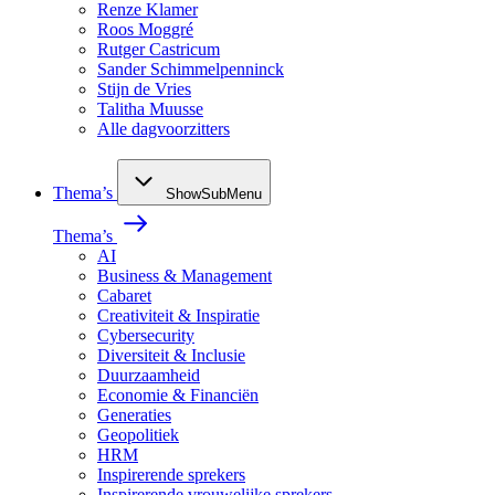
Renze Klamer
Roos Moggré
Rutger Castricum
Sander Schimmelpenninck
Stijn de Vries
Talitha Muusse
Alle dagvoorzitters
Thema’s
ShowSubMenu
Thema’s
AI
Business & Management
Cabaret
Creativiteit & Inspiratie
Cybersecurity
Diversiteit & Inclusie
Duurzaamheid
Economie & Financiën
Generaties
Geopolitiek
HRM
Inspirerende sprekers
Inspirerende vrouwelijke sprekers