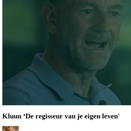
Prinsjesdag
Samenwerken
Sport
Technologie & Innovatie
Toekomst van werk
Trendwatchers
WK & EK Voetbal
Zorg
Kluun ‘De regisseur van je eigen leven'