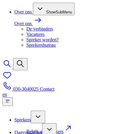
Over ons
ShowSubMenu
Over ons
De verbinders
Vacatures
Spreker worden?
Sprekersbureau
030-3040025
Contact
en
Sprekers
Bekijk alle sprekers
Dagvoorzitters