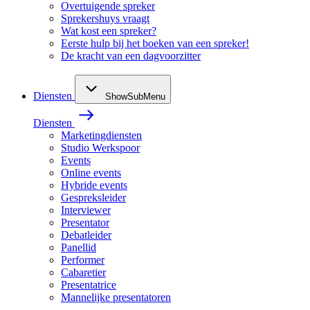
Overtuigende spreker
Sprekershuys vraagt
Wat kost een spreker?
Eerste hulp bij het boeken van een spreker!
De kracht van een dagvoorzitter
Diensten
ShowSubMenu
Diensten
Marketingdiensten
Studio Werkspoor
Events
Online events
Hybride events
Gespreksleider
Interviewer
Presentator
Debatleider
Panellid
Performer
Cabaretier
Presentatrice
Mannelijke presentatoren