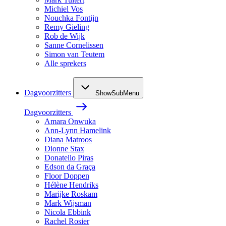
Michiel Vos
Nouchka Fontijn
Remy Gieling
Rob de Wijk
Sanne Cornelissen
Simon van Teutem
Alle sprekers
Dagvoorzitters
ShowSubMenu
Dagvoorzitters
Amara Onwuka
Ann-Lynn Hamelink
Diana Matroos
Dionne Stax
Donatello Piras
Edson da Graça
Floor Doppen
Hélène Hendriks
Marijke Roskam
Mark Wijsman
Nicola Ebbink
Rachel Rosier