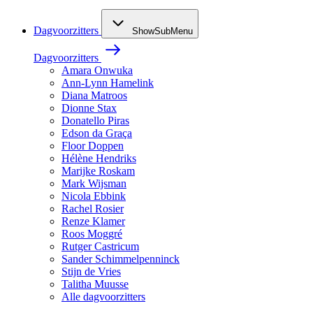
Dagvoorzitters
ShowSubMenu
Dagvoorzitters
Amara Onwuka
Ann-Lynn Hamelink
Diana Matroos
Dionne Stax
Donatello Piras
Edson da Graça
Floor Doppen
Hélène Hendriks
Marijke Roskam
Mark Wijsman
Nicola Ebbink
Rachel Rosier
Renze Klamer
Roos Moggré
Rutger Castricum
Sander Schimmelpenninck
Stijn de Vries
Talitha Muusse
Alle dagvoorzitters