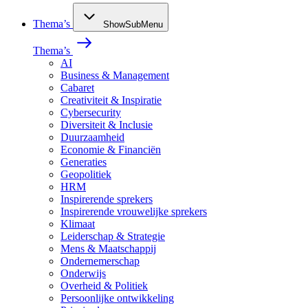
Thema’s
ShowSubMenu
Thema’s
AI
Business & Management
Cabaret
Creativiteit & Inspiratie
Cybersecurity
Diversiteit & Inclusie
Duurzaamheid
Economie & Financiën
Generaties
Geopolitiek
HRM
Inspirerende sprekers
Inspirerende vrouwelijke sprekers
Klimaat
Leiderschap & Strategie
Mens & Maatschappij
Ondernemerschap
Onderwijs
Overheid & Politiek
Persoonlijke ontwikkeling