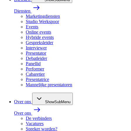
Diensten
Marketingdiensten
Studio Werkspoor
Events
Online events
Hybride events
Gespreksleider
Interviewer
Presentator
Debatleider
Panellid
Performer
Cabaretier
Presentatrice
Mannelijke presentatoren
Over ons
ShowSubMenu
Over ons
De verbinders
Vacatures
Spreker worden?