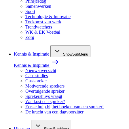
Prinsjesdag
Samenwerken
Sport
Technologie & Innovatie
Toekomst van werk
Trendwatchers
WK & EK Voetbal
Zorg
Kennis & Inspiratie
ShowSubMenu
Kennis & Inspiratie
Nieuwsoverzicht
Case studies
Gastspreker
Motiverende sprekers
Overtuigende spreker
Sprekershuys vraagt
Wat kost een spreker?
Eerste hulp bij het boeken van een spreker!
De kracht van een dagvoorzitter
Diensten
ShowSubMenu