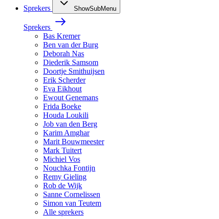
Sprekers
ShowSubMenu
Sprekers
Bas Kremer
Ben van der Burg
Deborah Nas
Diederik Samsom
Doortje Smithuijsen
Erik Scherder
Eva Eikhout
Ewout Genemans
Frida Boeke
Houda Loukili
Job van den Berg
Karim Amghar
Marit Bouwmeester
Mark Tuitert
Michiel Vos
Nouchka Fontijn
Remy Gieling
Rob de Wijk
Sanne Cornelissen
Simon van Teutem
Alle sprekers