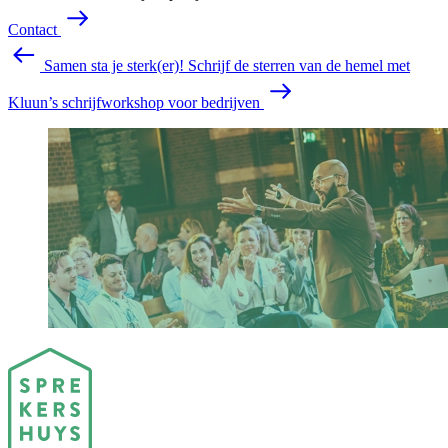
C
o
n
t
a
c
t
Samen sta je sterk(er)!
Schrijf de sterren van de hemel met
Kluun’s schrijfworkshop voor bedrijven