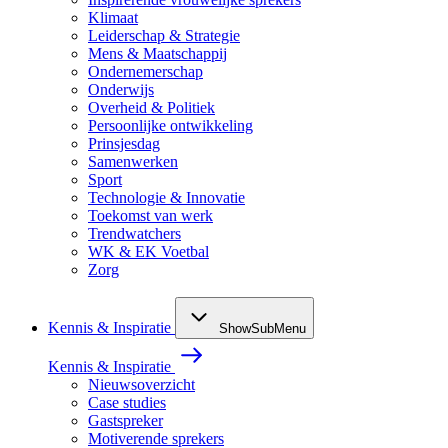
Klimaat
Leiderschap & Strategie
Mens & Maatschappij
Ondernemerschap
Onderwijs
Overheid & Politiek
Persoonlijke ontwikkeling
Prinsjesdag
Samenwerken
Sport
Technologie & Innovatie
Toekomst van werk
Trendwatchers
WK & EK Voetbal
Zorg
Kennis & Inspiratie
ShowSubMenu
Kennis & Inspiratie
Nieuwsoverzicht
Case studies
Gastspreker
Motiverende sprekers