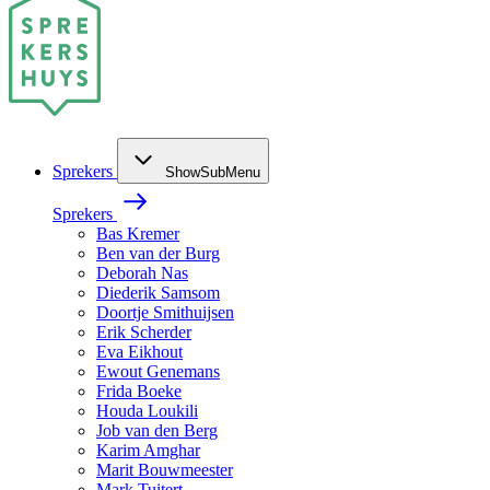
Sprekers
ShowSubMenu
Sprekers
Bas Kremer
Ben van der Burg
Deborah Nas
Diederik Samsom
Doortje Smithuijsen
Erik Scherder
Eva Eikhout
Ewout Genemans
Frida Boeke
Houda Loukili
Job van den Berg
Karim Amghar
Marit Bouwmeester
Mark Tuitert