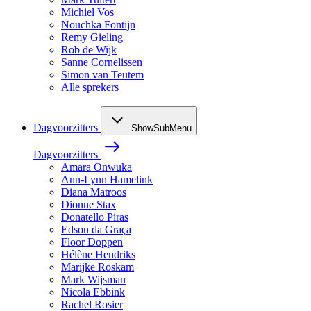
Michiel Vos
Nouchka Fontijn
Remy Gieling
Rob de Wijk
Sanne Cornelissen
Simon van Teutem
Alle sprekers
Dagvoorzitters
ShowSubMenu
Dagvoorzitters
Amara Onwuka
Ann-Lynn Hamelink
Diana Matroos
Dionne Stax
Donatello Piras
Edson da Graça
Floor Doppen
Hélène Hendriks
Marijke Roskam
Mark Wijsman
Nicola Ebbink
Rachel Rosier