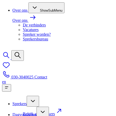
Over ons
ShowSubMenu
Over ons
De verbinders
Vacatures
Spreker worden?
Sprekersbureau
030-3040025
Contact
en
Sprekers
Bekijk alle sprekers
Dagvoorzitters