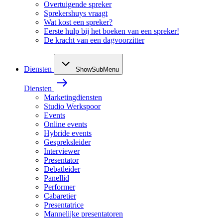
Overtuigende spreker
Sprekershuys vraagt
Wat kost een spreker?
Eerste hulp bij het boeken van een spreker!
De kracht van een dagvoorzitter
Diensten
ShowSubMenu
Diensten
Marketingdiensten
Studio Werkspoor
Events
Online events
Hybride events
Gespreksleider
Interviewer
Presentator
Debatleider
Panellid
Performer
Cabaretier
Presentatrice
Mannelijke presentatoren