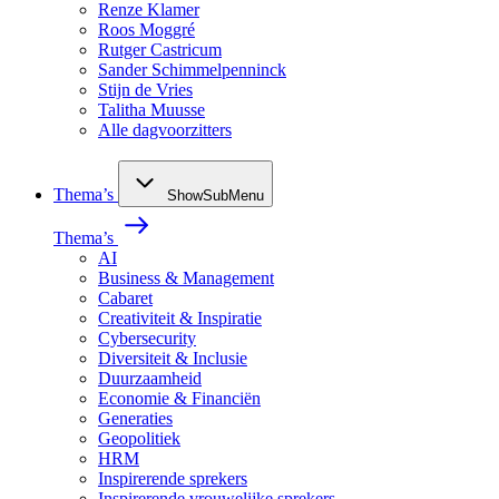
Renze Klamer
Roos Moggré
Rutger Castricum
Sander Schimmelpenninck
Stijn de Vries
Talitha Muusse
Alle dagvoorzitters
Thema’s
ShowSubMenu
Thema’s
AI
Business & Management
Cabaret
Creativiteit & Inspiratie
Cybersecurity
Diversiteit & Inclusie
Duurzaamheid
Economie & Financiën
Generaties
Geopolitiek
HRM
Inspirerende sprekers
Inspirerende vrouwelijke sprekers