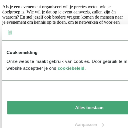
Als je een evenement organiseert wil je precíes weten wie je
doelgroep is. Wie wil je dat op je event aanwezig zullen zijn én
waarom? En stel jezelf ook bredere vragen: komen de mensen naar
je evenement om kennis op te doen, om te netwerken of voor een
andere reden? Het voordeel van online events is dat je ineens veel
meer mensen kunt uitnodigen dan bij een live event. Er zijn
onbeperkt plekken!
Relevantie
Cookiemelding
Onze website maakt gebruik van cookies. Door gebruik te 
De behoefte aan bepaalde onderwerpen verandert het hele jaar door,
maar is ook veranderd door de transitie naar online events. Een live
website accepteer je ons
cookiebeleid
.
event kun je immers niet copy pasten naar online. Dit geldt ook voor
de onderwerpen waar iemand over spreekt. Is het (nog steeds)
relevant voor je doelgroep, hebben ze er iets aan? Afleiding ligt op
de loer, dus zorg dat het aansluit! Het kan helpen om je doelgroep te
vragen waar zij op zitten te wachten, wat willen zij graag horen?
Dat kan jou enorm helpen! En je doelgroep voelt zich meer
betrokken en krijgt het gevoel dat het écht om hen draait. Win-win-
Alles toestaan
win!
Voorbereiding
Aanpassen