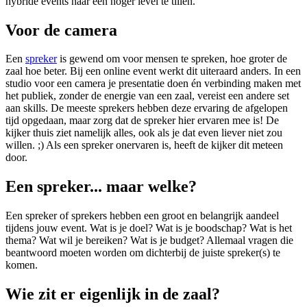
hybride events naar een hoger level te tillen.
Voor de camera
Een
spreker
is gewend om voor mensen te spreken, hoe groter de
zaal hoe beter. Bij een online event werkt dit uiteraard anders. In een
studio voor een camera je presentatie doen én verbinding maken met
het publiek, zonder de energie van een zaal, vereist een andere set
aan skills. De meeste sprekers hebben deze ervaring de afgelopen
tijd opgedaan, maar zorg dat de spreker hier ervaren mee is! De
kijker thuis ziet namelijk alles, ook als je dat even liever niet zou
willen. ;) Als een spreker onervaren is, heeft de kijker dit meteen
door.
Een spreker... maar welke?
Een spreker of sprekers hebben een groot en belangrijk aandeel
tijdens jouw event. Wat is je doel? Wat is je boodschap? Wat is het
thema? Wat wil je bereiken? Wat is je budget? Allemaal vragen die
beantwoord moeten worden om dichterbij de juiste spreker(s) te
komen.
Wie zit er eigenlijk in de zaal?