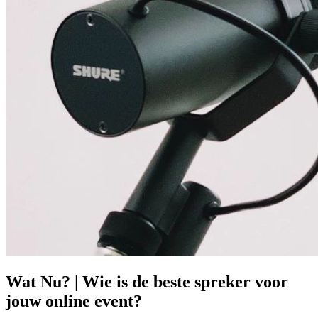
Prinsjesdag
Samenwerken
Sport
Technologie & Innovatie
Toekomst van werk
Trendwatchers
WK & EK Voetbal
Zorg
Wat Nu? | Wie is de beste spreker voor
jouw online event?