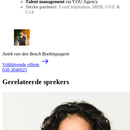
Talent management
via YOU Agency
Sterke partners
: Event Inspiration, MHB, GVE &
G14
Aniek van den Bosch
Boekingsagent
V
r
i
j
b
l
i
j
v
e
n
d
e
o
f
f
e
r
t
e
030-3040025
Gerelateerde sprekers