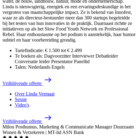
water, de bouw, landbouw, natuur, mode en ondernemerschap.
Linda is nieuwsgierig, energiek en een ervaringsdeskundige in het
vergroten van maatschappelijke impact. Ze is bekend van Innofest,
waar ze als directeur-bestuurder meer dan 300 startups begeleidde
bij het testen van hun innovaties in de praktijk. Daarnaast richtte ze
initiatieven op als het Slow Food Youth Network en Professional
Rebel. Haar enthousiasme op het podium is aanstekelijk, haar humor
subtiel en haar voorbereiding grondig.
Tariefindicatie:
€ 1.500 tot € 2.499
Te boeken als:
Dagvoorzitter
Interviewer
Debatleider
Conversatie leider
Presentator
Panellid
Talen:
Nederlands
Engels
V
r
i
j
b
l
i
j
v
e
n
d
e
o
f
f
e
r
t
e
Over Linda Vermaat
Sessie
Video's
V
r
i
j
b
l
i
j
v
e
n
d
e
o
f
f
e
r
t
e
Milou Posthumus, Marketing & Communicatie Manager Duurzaam
Wonen & Verzekeren | MT-lid ASN Bank