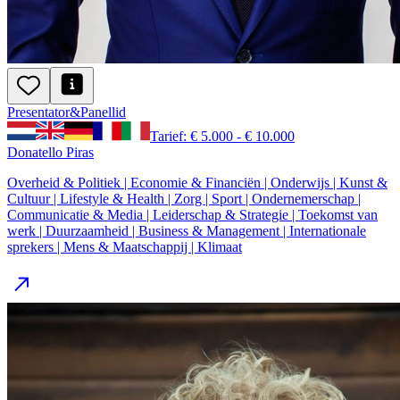
Presentator
&
Panellid
Tarief: € 5.000 - € 10.000
Donatello Piras
Overheid & Politiek | Economie & Financiën | Onderwijs | Kunst &
Cultuur | Lifestyle & Health | Zorg | Sport | Ondernemerschap |
Communicatie & Media | Leiderschap & Strategie | Toekomst van
werk | Duurzaamheid | Business & Management | Internationale
sprekers | Mens & Maatschappij | Klimaat