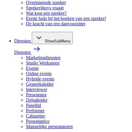
Overtuigende spreker
Sprekershuys vraagt
Wat kost een spreker?
Eerste hulp bij het boeken van een spreker!
De kracht van een dagvoorzitter
Diensten
ShowSubMenu
Diensten
Marketingdiensten
Studio Werkspoor
Events
Online events
Hybride events
Gespreksleider
Interviewer
Presentator
Debatleider
Panellid
Performer
Cabaretier
Presentatrice
Mannelijke presentatoren