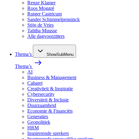
Renze Klamer
Roos Moggré
Rutger Castricum
Sander Schimmelpenninck
Stijn de Vries
Talitha Muusse
Alle dagvoorzitters
Thema’s
ShowSubMenu
Thema’s
AI
Business & Management
Cabaret
Creativiteit & Inspiratie
Cybersecurity
Diversiteit & Inclusie
Duurzaamheid
Economie & Financiën
Generaties
Geopolitiek
HRM
Inspirerende sprekers
Inspirerende vrouwelijke sprekers