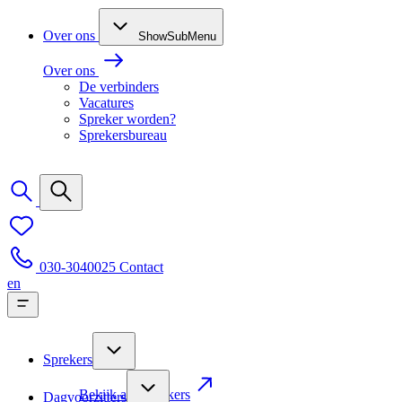
Over ons
ShowSubMenu
Over ons
De verbinders
Vacatures
Spreker worden?
Sprekersbureau
030-3040025
Contact
en
Sprekers
Bekijk alle sprekers
Dagvoorzitters