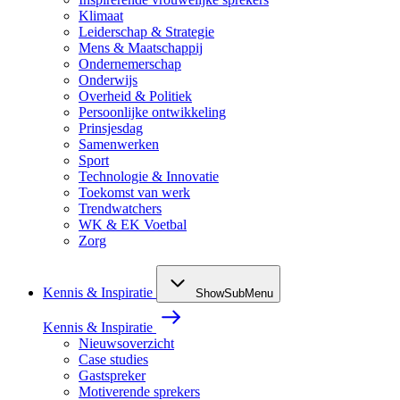
Klimaat
Leiderschap & Strategie
Mens & Maatschappij
Ondernemerschap
Onderwijs
Overheid & Politiek
Persoonlijke ontwikkeling
Prinsjesdag
Samenwerken
Sport
Technologie & Innovatie
Toekomst van werk
Trendwatchers
WK & EK Voetbal
Zorg
Kennis & Inspiratie
ShowSubMenu
Kennis & Inspiratie
Nieuwsoverzicht
Case studies
Gastspreker
Motiverende sprekers