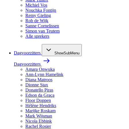
Michiel Vos
Nouchka Fontijn
Remy Gieling
Rob de Wijk
Sanne Cornelissen
Simon van Teutem
Alle sprekers
Dagvoorzitters
ShowSubMenu
Dagvoorzitters
Amara Onwuka
Ann-Lynn Hamelink
Diana Matroos
Dionne Stax
Donatello Piras
Edson da Graça
Floor Doppen
Hélène Hendriks
Marijke Roskam
Mark Wijsman
Nicola Ebbink
Rachel Rosier