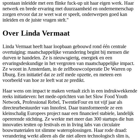
spontaan inleidde met een flinke fuck-up uit haar eigen werk. Haar
netwerk en brede ervaring met duurzaamheid en ondernemerschap
zorgen ervoor dat ze weet wat er speelt, onderwerpen goed kan
inleiden en de juiste vragen stelt."
Over Linda Vermaat
Linda Vermaat heeft haar loopbaan gebouwd rond één centrale
overtuiging: maatschappelijke verandering begint bij mensen die
durven te handelen. Ze is nieuwsgierig, energiek en een
ervaringsdeskundige in het vergroten van maatschappelijke impact.
Ze woont in Amsterdam, in de zelfbouwcoöperatie De Warren op
IJburg. Een initiatief dat ze zelf mede opzette, en meteen een
voorbeeld van hoe ze leeft wat ze predikt.
Haar wens om impact te maken vertaalt zich in een indrukwekkende
reeks initiatieven: het mede-oprichten van het Slow Food Youth
Network, Professional Rebel, TwentieFour en tot vijf jaar als
directeurbestuurder van Innofest. Daar transformeerde ze een
kleinschalig Europees project naar een financieel stabiele, landelijk
opererende stichting. Ze werkte met meer dan 300 startups die hun
innovaties testten op festivals en in living labs van circulaire
bouwmaterialen tot slimme wateroplossingen. Haar rode draad:
verandering werkt alleen als die niet alleen technologisch slim is,