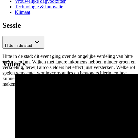
Vrouwelijke dagvoorzitter
Technologie & Innovatie
Klimaat
Sessie
Hitte in de stad
Hitte in de stad: dit event ging over de ongelijke verdeling van hitte
in Amsterdam. Wijken met lagere inkomens hebben minder groen en
Video's
verkoeling, terwijl airco's elders het effect juist versterken. Welke rol
spelen gemeente, woningcorporaties en bewoners hierin, en hoe
kunnen zij deze zomer én op de langere termijn samen het verschil
maken?