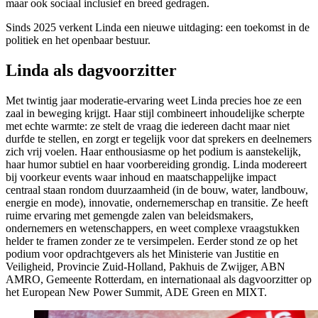
maar ook sociaal inclusief en breed gedragen.
Sinds 2025 verkent Linda een nieuwe uitdaging: een toekomst in de
politiek en het openbaar bestuur.
Linda als dagvoorzitter
Met twintig jaar moderatie-ervaring weet Linda precies hoe ze een
zaal in beweging krijgt. Haar stijl combineert inhoudelijke scherpte
met echte warmte: ze stelt de vraag die iedereen dacht maar niet
durfde te stellen, en zorgt er tegelijk voor dat sprekers en deelnemers
zich vrij voelen. Haar enthousiasme op het podium is aanstekelijk,
haar humor subtiel en haar voorbereiding grondig. Linda modereert
bij voorkeur events waar inhoud en maatschappelijke impact
centraal staan rondom duurzaamheid (in de bouw, water, landbouw,
energie en mode), innovatie, ondernemerschap en transitie. Ze heeft
ruime ervaring met gemengde zalen van beleidsmakers,
ondernemers en wetenschappers, en weet complexe vraagstukken
helder te framen zonder ze te versimpelen. Eerder stond ze op het
podium voor opdrachtgevers als het Ministerie van Justitie en
Veiligheid, Provincie Zuid-Holland, Pakhuis de Zwijger, ABN
AMRO, Gemeente Rotterdam, en internationaal als dagvoorzitter op
het European New Power Summit, ADE Green en MIXT.