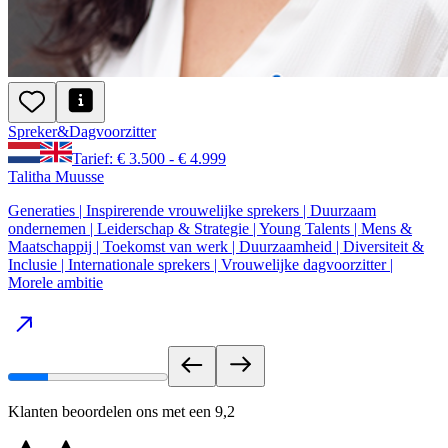
Spreker
&
Dagvoorzitter
Tarief: € 3.500 - € 4.999
Talitha Muusse
Generaties | Inspirerende vrouwelijke sprekers | Duurzaam
ondernemen | Leiderschap & Strategie | Young Talents | Mens &
Maatschappij | Toekomst van werk | Duurzaamheid | Diversiteit &
Inclusie | Internationale sprekers | Vrouwelijke dagvoorzitter |
Morele ambitie
Klanten beoordelen ons met een
9,2