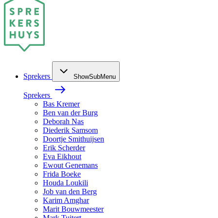
Sprekers
ShowSubMenu
Sprekers
Bas Kremer
Ben van der Burg
Deborah Nas
Diederik Samsom
Doortje Smithuijsen
Erik Scherder
Eva Eikhout
Ewout Genemans
Frida Boeke
Houda Loukili
Job van den Berg
Karim Amghar
Marit Bouwmeester
Mark Tuitert