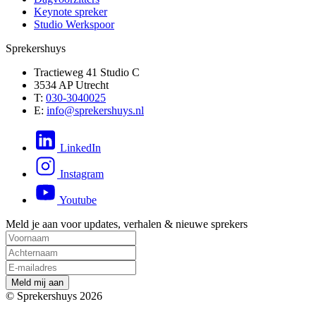
Keynote spreker
Studio Werkspoor
Sprekershuys
Tractieweg 41 Studio C
3534 AP Utrecht
T:
030-3040025
E:
info@sprekershuys.nl
LinkedIn
Instagram
Youtube
Meld je aan voor updates, verhalen & nieuwe sprekers
M
e
l
d
m
i
j
a
a
n
© Sprekershuys 2026