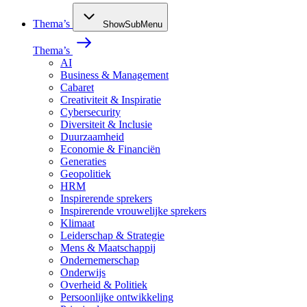
Thema’s
ShowSubMenu
Thema’s
AI
Business & Management
Cabaret
Creativiteit & Inspiratie
Cybersecurity
Diversiteit & Inclusie
Duurzaamheid
Economie & Financiën
Generaties
Geopolitiek
HRM
Inspirerende sprekers
Inspirerende vrouwelijke sprekers
Klimaat
Leiderschap & Strategie
Mens & Maatschappij
Ondernemerschap
Onderwijs
Overheid & Politiek
Persoonlijke ontwikkeling