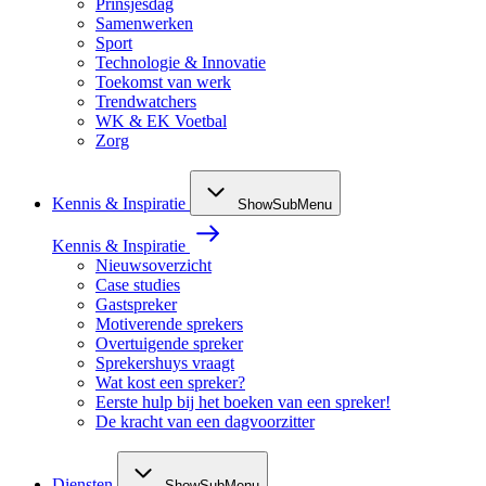
Prinsjesdag
Samenwerken
Sport
Technologie & Innovatie
Toekomst van werk
Trendwatchers
WK & EK Voetbal
Zorg
Kennis & Inspiratie
ShowSubMenu
Kennis & Inspiratie
Nieuwsoverzicht
Case studies
Gastspreker
Motiverende sprekers
Overtuigende spreker
Sprekershuys vraagt
Wat kost een spreker?
Eerste hulp bij het boeken van een spreker!
De kracht van een dagvoorzitter
Diensten
ShowSubMenu