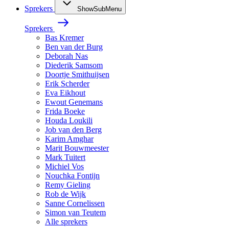
Sprekers
ShowSubMenu
Sprekers
Bas Kremer
Ben van der Burg
Deborah Nas
Diederik Samsom
Doortje Smithuijsen
Erik Scherder
Eva Eikhout
Ewout Genemans
Frida Boeke
Houda Loukili
Job van den Berg
Karim Amghar
Marit Bouwmeester
Mark Tuitert
Michiel Vos
Nouchka Fontijn
Remy Gieling
Rob de Wijk
Sanne Cornelissen
Simon van Teutem
Alle sprekers