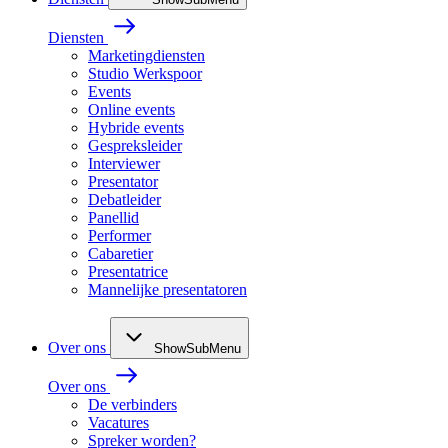
Diensten
Marketingdiensten
Studio Werkspoor
Events
Online events
Hybride events
Gespreksleider
Interviewer
Presentator
Debatleider
Panellid
Performer
Cabaretier
Presentatrice
Mannelijke presentatoren
Over ons
ShowSubMenu
Over ons
De verbinders
Vacatures
Spreker worden?