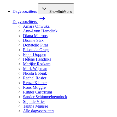
Dagvoorzitters
ShowSubMenu
Dagvoorzitters
Amara Onwuka
Ann-Lynn Hamelink
Diana Matroos
Dionne Stax
Donatello Piras
Edson da Graça
Floor Doppen
Hélène Hendriks
Marijke Roskam
Mark Wijsman
Nicola Ebbink
Rachel Rosier
Renze Klamer
Roos Moggré
Rutger Castricum
Sander Schimmelpenninck
Stijn de Vries
Talitha Muusse
Alle dagvoorzitters