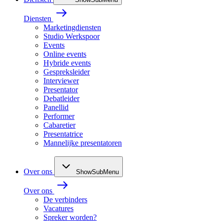
Diensten
Marketingdiensten
Studio Werkspoor
Events
Online events
Hybride events
Gespreksleider
Interviewer
Presentator
Debatleider
Panellid
Performer
Cabaretier
Presentatrice
Mannelijke presentatoren
Over ons
ShowSubMenu
Over ons
De verbinders
Vacatures
Spreker worden?