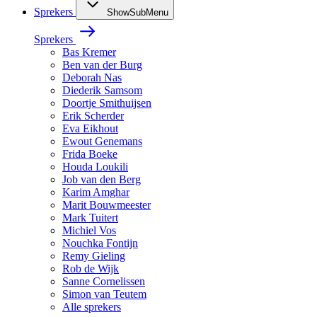
Sprekers
ShowSubMenu
Sprekers
Bas Kremer
Ben van der Burg
Deborah Nas
Diederik Samsom
Doortje Smithuijsen
Erik Scherder
Eva Eikhout
Ewout Genemans
Frida Boeke
Houda Loukili
Job van den Berg
Karim Amghar
Marit Bouwmeester
Mark Tuitert
Michiel Vos
Nouchka Fontijn
Remy Gieling
Rob de Wijk
Sanne Cornelissen
Simon van Teutem
Alle sprekers