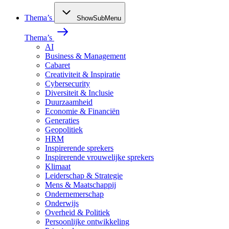
Thema’s
ShowSubMenu
Thema’s
AI
Business & Management
Cabaret
Creativiteit & Inspiratie
Cybersecurity
Diversiteit & Inclusie
Duurzaamheid
Economie & Financiën
Generaties
Geopolitiek
HRM
Inspirerende sprekers
Inspirerende vrouwelijke sprekers
Klimaat
Leiderschap & Strategie
Mens & Maatschappij
Ondernemerschap
Onderwijs
Overheid & Politiek
Persoonlijke ontwikkeling