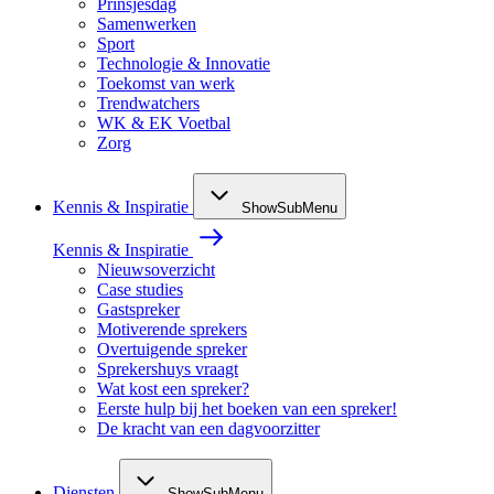
Prinsjesdag
Samenwerken
Sport
Technologie & Innovatie
Toekomst van werk
Trendwatchers
WK & EK Voetbal
Zorg
Kennis & Inspiratie
ShowSubMenu
Kennis & Inspiratie
Nieuwsoverzicht
Case studies
Gastspreker
Motiverende sprekers
Overtuigende spreker
Sprekershuys vraagt
Wat kost een spreker?
Eerste hulp bij het boeken van een spreker!
De kracht van een dagvoorzitter
Diensten
ShowSubMenu