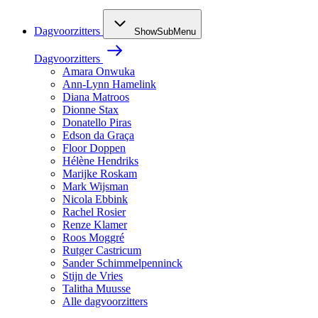
Dagvoorzitters
ShowSubMenu
Dagvoorzitters
Amara Onwuka
Ann-Lynn Hamelink
Diana Matroos
Dionne Stax
Donatello Piras
Edson da Graça
Floor Doppen
Hélène Hendriks
Marijke Roskam
Mark Wijsman
Nicola Ebbink
Rachel Rosier
Renze Klamer
Roos Moggré
Rutger Castricum
Sander Schimmelpenninck
Stijn de Vries
Talitha Muusse
Alle dagvoorzitters