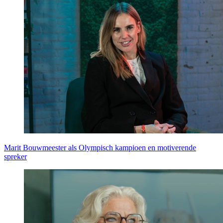
Prinsjesdag
Samenwerken
Sport
Technologie & Innovatie
Toekomst van werk
Trendwatchers
WK & EK Voetbal
Zorg
Marit Bouwmeester als Olympisch kampioen en motiverende
spreker