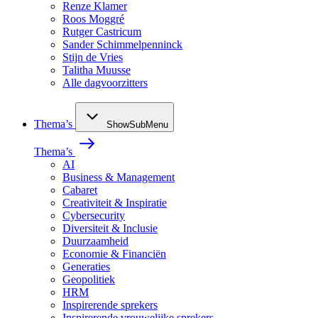
Renze Klamer
Roos Moggré
Rutger Castricum
Sander Schimmelpenninck
Stijn de Vries
Talitha Muusse
Alle dagvoorzitters
Thema’s
ShowSubMenu
Thema’s
AI
Business & Management
Cabaret
Creativiteit & Inspiratie
Cybersecurity
Diversiteit & Inclusie
Duurzaamheid
Economie & Financiën
Generaties
Geopolitiek
HRM
Inspirerende sprekers
Inspirerende vrouwelijke sprekers