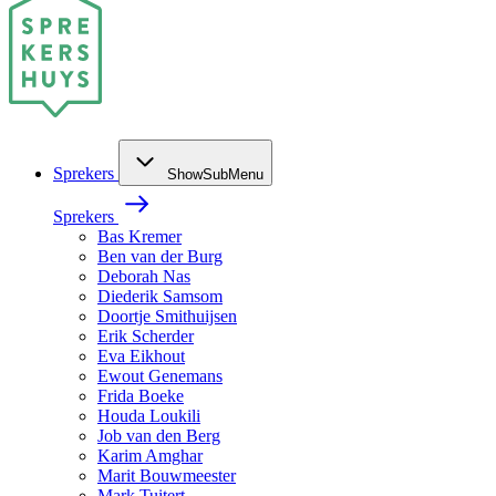
Sprekers
ShowSubMenu
Sprekers
Bas Kremer
Ben van der Burg
Deborah Nas
Diederik Samsom
Doortje Smithuijsen
Erik Scherder
Eva Eikhout
Ewout Genemans
Frida Boeke
Houda Loukili
Job van den Berg
Karim Amghar
Marit Bouwmeester
Mark Tuitert