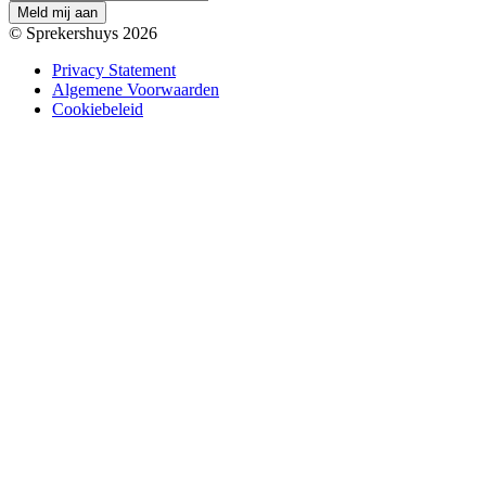
M
e
l
d
m
i
j
a
a
n
© Sprekershuys 2026
Privacy Statement
Algemene Voorwaarden
Cookiebeleid