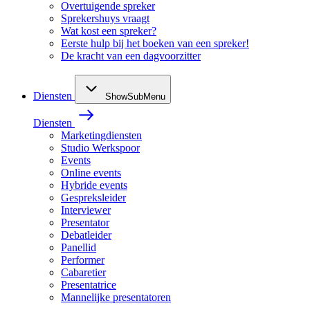
Overtuigende spreker
Sprekershuys vraagt
Wat kost een spreker?
Eerste hulp bij het boeken van een spreker!
De kracht van een dagvoorzitter
Diensten
ShowSubMenu
Diensten
Marketingdiensten
Studio Werkspoor
Events
Online events
Hybride events
Gespreksleider
Interviewer
Presentator
Debatleider
Panellid
Performer
Cabaretier
Presentatrice
Mannelijke presentatoren