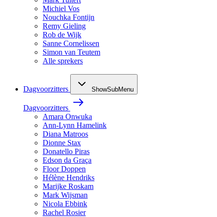
Michiel Vos
Nouchka Fontijn
Remy Gieling
Rob de Wijk
Sanne Cornelissen
Simon van Teutem
Alle sprekers
Dagvoorzitters
ShowSubMenu
Dagvoorzitters
Amara Onwuka
Ann-Lynn Hamelink
Diana Matroos
Dionne Stax
Donatello Piras
Edson da Graça
Floor Doppen
Hélène Hendriks
Marijke Roskam
Mark Wijsman
Nicola Ebbink
Rachel Rosier