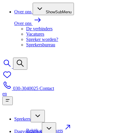
Over ons
ShowSubMenu
Over ons
De verbinders
Vacatures
Spreker worden?
Sprekersbureau
030-3040025
Contact
en
Sprekers
Bekijk alle sprekers
Dagvoorzitters