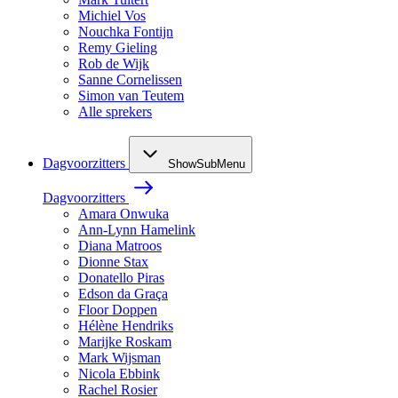
Michiel Vos
Nouchka Fontijn
Remy Gieling
Rob de Wijk
Sanne Cornelissen
Simon van Teutem
Alle sprekers
Dagvoorzitters
ShowSubMenu
Dagvoorzitters
Amara Onwuka
Ann-Lynn Hamelink
Diana Matroos
Dionne Stax
Donatello Piras
Edson da Graça
Floor Doppen
Hélène Hendriks
Marijke Roskam
Mark Wijsman
Nicola Ebbink
Rachel Rosier