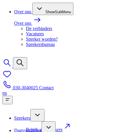
Over ons
ShowSubMenu
Over ons
De verbinders
Vacatures
Spreker worden?
Sprekersbureau
030-3040025
Contact
en
Sprekers
Bekijk alle sprekers
Dagvoorzitters