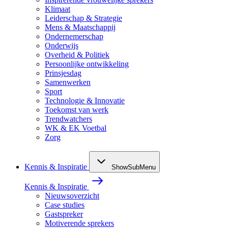
Klimaat
Leiderschap & Strategie
Mens & Maatschappij
Ondernemerschap
Onderwijs
Overheid & Politiek
Persoonlijke ontwikkeling
Prinsjesdag
Samenwerken
Sport
Technologie & Innovatie
Toekomst van werk
Trendwatchers
WK & EK Voetbal
Zorg
Kennis & Inspiratie
ShowSubMenu
Kennis & Inspiratie
Nieuwsoverzicht
Case studies
Gastspreker
Motiverende sprekers