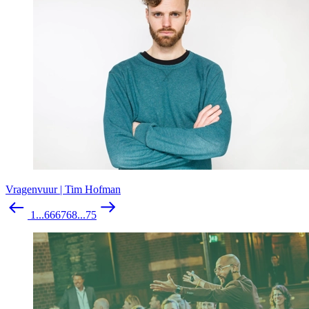
Vragenvuur | Tim Hofman
1
...
66
67
68
...
75