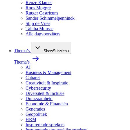
Renze Klamer
Roos Moggré
Rutger Castricum
Sander Schimmelpenninck
Stijn de Vries
Talitha Muusse
Alle dagvoorzitters
Thema’s
ShowSubMenu
Thema’s
AI
Business & Management
Cabaret
Creativiteit & Inspiratie
Cybersecurity
Diversiteit & Inclusie
Duurzaamheid
Economie & Financiën
Generaties
Geopolitiek
HRM
Inspirerende sprekers
Inspirerende vrouwelijke sprekers