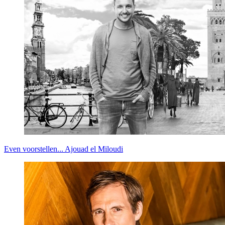
Prinsjesdag
Samenwerken
Sport
Technologie & Innovatie
Toekomst van werk
Trendwatchers
WK & EK Voetbal
Zorg
Even voorstellen... Ajouad el Miloudi