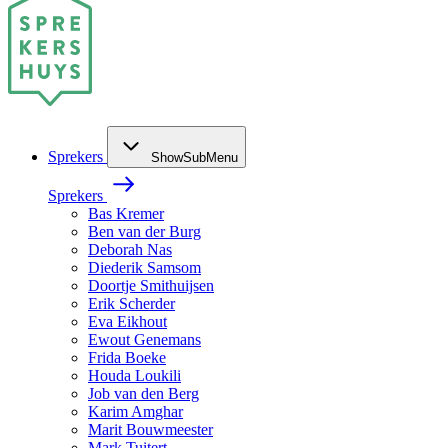
Sprekers
ShowSubMenu
Sprekers
Bas Kremer
Ben van der Burg
Deborah Nas
Diederik Samsom
Doortje Smithuijsen
Erik Scherder
Eva Eikhout
Ewout Genemans
Frida Boeke
Houda Loukili
Job van den Berg
Karim Amghar
Marit Bouwmeester
Mark Tuitert