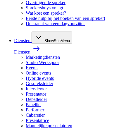
Overtuigende spreker
Sprekershuys vraagt
Wat kost een spreker?
Eerste hulp bij het boeken van een spreker!
De kracht van een dagvoorzitter
Diensten
ShowSubMenu
Diensten
Marketingdiensten
Studio Werkspoor
Events
Online events
Hybride events
Gespreksleider
Interviewer
Presentator
Debatleider
Panellid
Performer
Cabaretier
Presentatrice
Mannelijke presentatoren