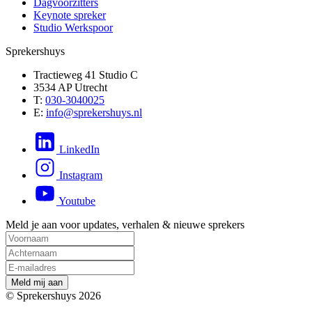
Dagvoorzitters
Keynote spreker
Studio Werkspoor
Sprekershuys
Tractieweg 41 Studio C
3534 AP Utrecht
T:
030-3040025
E:
info@sprekershuys.nl
LinkedIn
Instagram
Youtube
Meld je aan voor updates, verhalen & nieuwe sprekers
M
e
l
d
m
i
j
a
a
n
© Sprekershuys 2026