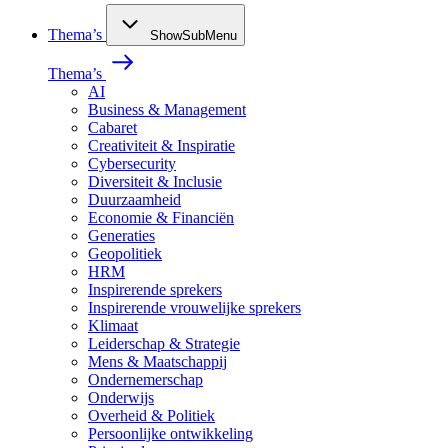
Thema’s
ShowSubMenu
Thema’s
AI
Business & Management
Cabaret
Creativiteit & Inspiratie
Cybersecurity
Diversiteit & Inclusie
Duurzaamheid
Economie & Financiën
Generaties
Geopolitiek
HRM
Inspirerende sprekers
Inspirerende vrouwelijke sprekers
Klimaat
Leiderschap & Strategie
Mens & Maatschappij
Ondernemerschap
Onderwijs
Overheid & Politiek
Persoonlijke ontwikkeling