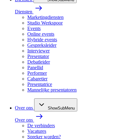
Diensten
Marketingdiensten
Studio Werkspoor
Events
Online events
Hybride events
Gespreksleider
Interviewer
Presentator
Debatleider
Panellid
Performer
Cabaretier
Presentatrice
Mannelijke presentatoren
Over ons
ShowSubMenu
Over ons
De verbinders
Vacatures
Spreker worden?