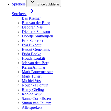
Sprekers
ShowSubMenu
Sprekers
Bas Kremer
Ben van der Burg
Deborah Nas
Diederik Samsom
Doortje Smithuijsen
Erik Scherder
Eva Eikhout
Ewout Genemans
Frida Boeke
Houda Loukili
Job van den Berg
Karim Amghar
Marit Bouwmeester
Mark Tuitert
Michiel Vos
Nouchka Fontijn
Remy Gieling
Rob de Wijk
Sanne Cornelissen
Simon van Teutem
Alle sprekers