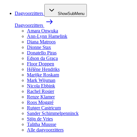
Dagvoorzitters
ShowSubMenu
Dagvoorzitters
Amara Onwuka
Ann-Lynn Hamelink
Diana Matroos
Dionne Stax
Donatello Piras
Edson da Graça
Floor Doppen
Hélène Hendriks
Marijke Roskam
Mark Wijsman
Nicola Ebbink
Rachel Rosier
Renze Klamer
Roos Moggré
Rutger Castricum
Sander Schimmelpenninck
Stijn de Vries
Talitha Muusse
Alle dagvoorzitters