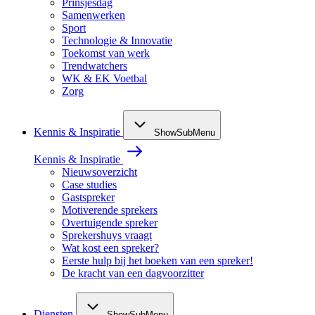
Prinsjesdag
Samenwerken
Sport
Technologie & Innovatie
Toekomst van werk
Trendwatchers
WK & EK Voetbal
Zorg
Kennis & Inspiratie
ShowSubMenu
Kennis & Inspiratie
Nieuwsoverzicht
Case studies
Gastspreker
Motiverende sprekers
Overtuigende spreker
Sprekershuys vraagt
Wat kost een spreker?
Eerste hulp bij het boeken van een spreker!
De kracht van een dagvoorzitter
Diensten
ShowSubMenu