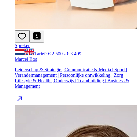
Spreker
Tarief: € 2.500 - € 3.499
Marcel Bos
Leiderschap & Strategie | Communicatie & Media | Sport |
Verandermanagement | Persoonlijke ontwikkeling | Zorg |
Lifestyle & Health | Onderwijs | Teambuilding | Business &
Management