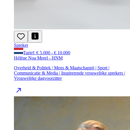
Spreker
Tarief: € 5.000 - € 10.000
Hélène Noa Merel - HNM
Overheid & Politiek | Mens & Maatschappij | Sport |
Communicatie & Media | Inspirerende vrouwelijke sprekers |
Vrouwelijke dagvoorzitter