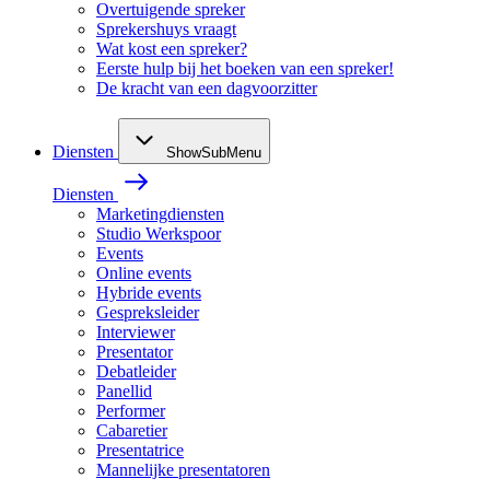
Overtuigende spreker
Sprekershuys vraagt
Wat kost een spreker?
Eerste hulp bij het boeken van een spreker!
De kracht van een dagvoorzitter
Diensten
ShowSubMenu
Diensten
Marketingdiensten
Studio Werkspoor
Events
Online events
Hybride events
Gespreksleider
Interviewer
Presentator
Debatleider
Panellid
Performer
Cabaretier
Presentatrice
Mannelijke presentatoren