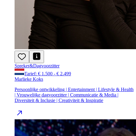
Spreker
&
Dagvoorzitter
Tarief: € 1.500 - € 2.499
Marlieke Koks
Persoonlijke ontwikkeling | Entertainment | Lifestyle & Health
| Vrouwelijke dagvoorzitter | Communicatie & Media |
Diversiteit & Inclusie | Creativiteit & Inspiratie