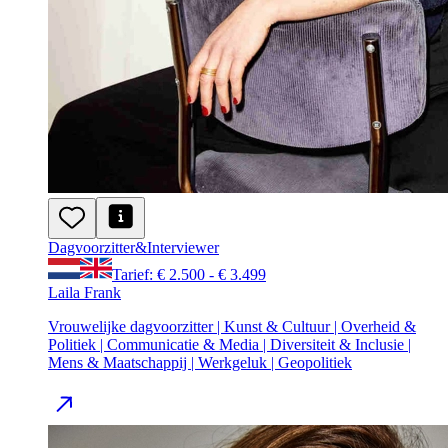
Dagvoorzitter
&
Interviewer
Tarief: € 2.500 - € 3.499
Laila Frank
Vrouwelijke dagvoorzitter | Kunst & Cultuur | Overheid &
Politiek | Communicatie & Media | Diversiteit & Inclusie |
Mens & Maatschappij | Werkgeluk | Geopolitiek