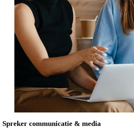
Prinsjesdag
Samenwerken
Sport
Technologie & Innovatie
Toekomst van werk
Trendwatchers
WK & EK Voetbal
Zorg
Spreker communicatie & media