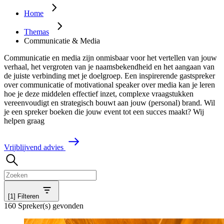
Home
Themas
Communicatie & Media
Communicatie en media zijn onmisbaar voor het vertellen van jouw
verhaal, het vergroten van je naamsbekendheid en het aangaan van
de juiste verbinding met je doelgroep. Een inspirerende gastspreker
over communicatie of motivational speaker over media kan je leren
hoe je deze middelen effectief inzet, complexe vraagstukken
vereenvoudigt en strategisch bouwt aan jouw (personal) brand. Wil
je een spreker boeken die jouw event tot een succes maakt? Wij
helpen graag
V
r
i
j
b
l
i
j
v
e
n
d
a
d
v
i
e
s
[1]
Filteren
160 Spreker(s) gevonden