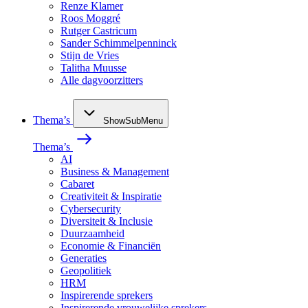
Renze Klamer
Roos Moggré
Rutger Castricum
Sander Schimmelpenninck
Stijn de Vries
Talitha Muusse
Alle dagvoorzitters
Thema’s
ShowSubMenu
Thema’s
AI
Business & Management
Cabaret
Creativiteit & Inspiratie
Cybersecurity
Diversiteit & Inclusie
Duurzaamheid
Economie & Financiën
Generaties
Geopolitiek
HRM
Inspirerende sprekers
Inspirerende vrouwelijke sprekers