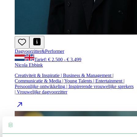
Dagvoorzitter
&
Performer
Tarief: € 2.500 - € 3.499
Nicola Ebbink
Creativiteit & Inspiratie | Business & Management |
Communicatie & Media | Young Talents | Entertainment |
Persoonlijke ontwikkeling | Inspirerende vrouwelijke sprekers
| Vrouwelijke dagvoorzitter