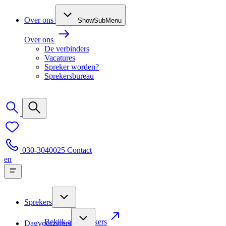
Over ons
ShowSubMenu
Over ons
De verbinders
Vacatures
Spreker worden?
Sprekersbureau
030-3040025
Contact
en
Sprekers
Bekijk alle sprekers
Dagvoorzitters