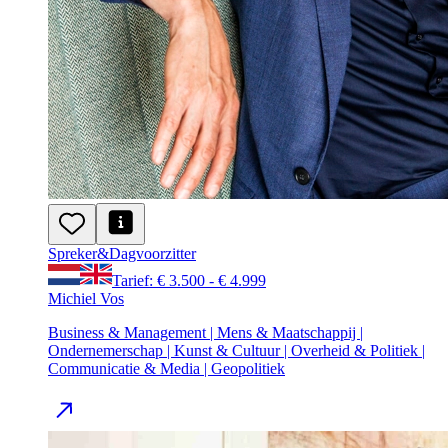
Spreker
&
Dagvoorzitter
Tarief: € 3.500 - € 4.999
Michiel Vos
Business & Management | Mens & Maatschappij |
Ondernemerschap | Kunst & Cultuur | Overheid & Politiek |
Communicatie & Media | Geopolitiek