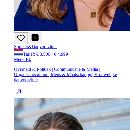
Spreker
&
Dagvoorzitter
Tarief: € 3.500 - € 4.999
Merel Ek
Overheid & Politiek | Communicatie & Media |
Organisatiecultuur | Mens & Maatschappij | Vrouwelijke
dagvoorzitter