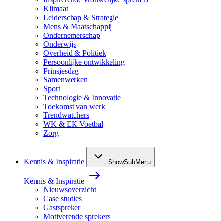
Klimaat
Leiderschap & Strategie
Mens & Maatschappij
Ondernemerschap
Onderwijs
Overheid & Politiek
Persoonlijke ontwikkeling
Prinsjesdag
Samenwerken
Sport
Technologie & Innovatie
Toekomst van werk
Trendwatchers
WK & EK Voetbal
Zorg
Kennis & Inspiratie
ShowSubMenu
Kennis & Inspiratie
Nieuwsoverzicht
Case studies
Gastspreker
Motiverende sprekers