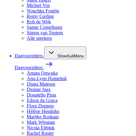
Michiel Vos
Nouchka Fontijn
Remy Gieling
Rob de Wijk
Sanne Cornelissen
Simon van Teutem
Alle sprekers
Dagvoorzitters
ShowSubMenu
Dagvoorzitters
Amara Onwuka
Ann-Lynn Hamelink
Diana Matroos
Dionne Stax
Donatello Piras
Edson da Graça
Floor Doppen
Hélène Hendriks
Marijke Roskam
Mark Wijsman
Nicola Ebbink
Rachel Rosier