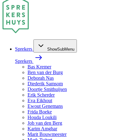
Sprekers
ShowSubMenu
Sprekers
Bas Kremer
Ben van der Burg
Deborah Nas
Diederik Samsom
Doortje Smithuijsen
Erik Scherder
Eva Eikhout
Ewout Genemans
Frida Boeke
Houda Loukili
Job van den Berg
Karim Amghar
Marit Bouwmeester
Mark Tuitert