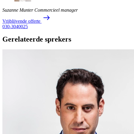
Suzanne Munter
Commercieel manager
V
r
i
j
b
l
i
j
v
e
n
d
e
o
f
f
e
r
t
e
030-3040025
Gerelateerde sprekers