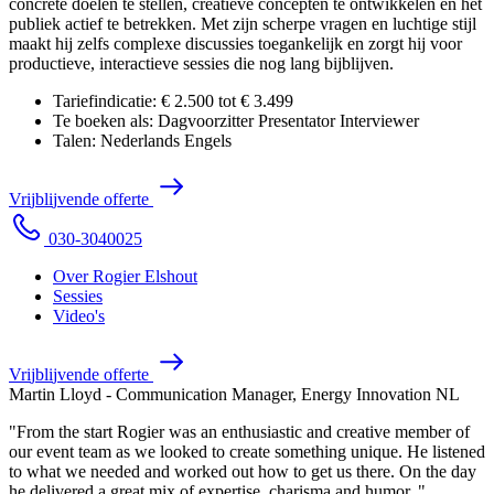
concrete doelen te stellen, creatieve concepten te ontwikkelen en het
publiek actief te betrekken. Met zijn scherpe vragen en luchtige stijl
maakt hij zelfs complexe discussies toegankelijk en zorgt hij voor
productieve, interactieve sessies die nog lang bijblijven.
Tariefindicatie:
€ 2.500 tot € 3.499
Te boeken als:
Dagvoorzitter
Presentator
Interviewer
Talen:
Nederlands
Engels
V
r
i
j
b
l
i
j
v
e
n
d
e
o
f
f
e
r
t
e
0
3
0
-
3
0
4
0
0
2
5
Over Rogier Elshout
Sessies
Video's
V
r
i
j
b
l
i
j
v
e
n
d
e
o
f
f
e
r
t
e
Martin Lloyd - Communication Manager, Energy Innovation NL
"From the start Rogier was an enthusiastic and creative member of
our event team as we looked to create something unique. He listened
to what we needed and worked out how to get us there. On the day
he delivered a great mix of expertise, charisma and humor. "