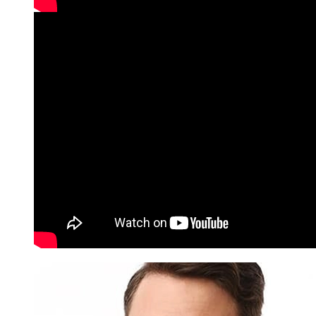
Dagvoorzitter Rogier Elshout