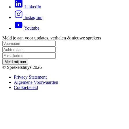
LinkedIn
Instagram
Youtube
Meld je aan voor updates, verhalen & nieuwe sprekers
M
e
l
d
m
i
j
a
a
n
© Sprekershuys 2026
Privacy Statement
Algemene Voorwaarden
Cookiebeleid