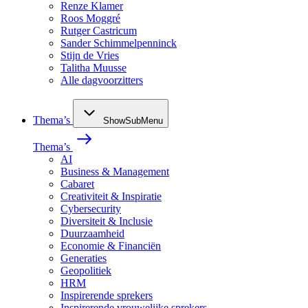
Renze Klamer
Roos Moggré
Rutger Castricum
Sander Schimmelpenninck
Stijn de Vries
Talitha Muusse
Alle dagvoorzitters
Thema’s
ShowSubMenu
Thema’s
AI
Business & Management
Cabaret
Creativiteit & Inspiratie
Cybersecurity
Diversiteit & Inclusie
Duurzaamheid
Economie & Financiën
Generaties
Geopolitiek
HRM
Inspirerende sprekers
Inspirerende vrouwelijke sprekers