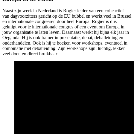
Naast zijn werk in Nederland is Rogier leider van een colleactief
van dagvoorzitters gericht op de EU bubbel en werkt veel in Brussel
en internationale congressen door heel Europa. Rogier is dus
geknipt voor je internationale congres of een event om Europa in
jouw organisatie te laten leven. Daarnaast werkt hij bijna elk jaar in
Oeganda. Hij is ook trainer in presentatie, debat, debatleiding en
onderhandelen. Ook is hij te boeken voor workshops, eventueel in
combinatie met debatleiding. Zijn workshops zijn: luchtig, lekker
veel doen en direct bruikbaar.