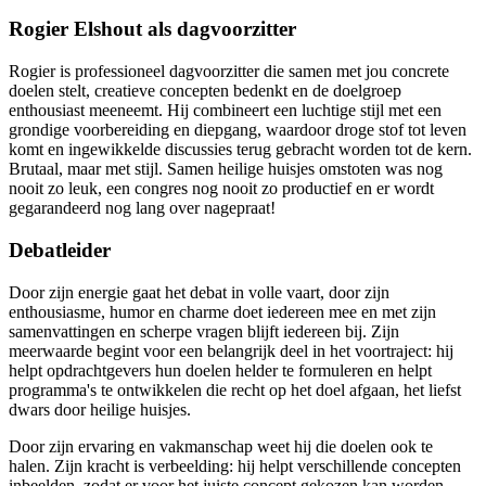
Rogier Elshout als dagvoorzitter
Rogier is professioneel dagvoorzitter die samen met jou concrete
doelen stelt, creatieve concepten bedenkt en de doelgroep
enthousiast meeneemt. Hij combineert een luchtige stijl met een
grondige voorbereiding en diepgang, waardoor droge stof tot leven
komt en ingewikkelde discussies terug gebracht worden tot de kern.
Brutaal, maar met stijl. Samen heilige huisjes omstoten was nog
nooit zo leuk, een congres nog nooit zo productief en er wordt
gegarandeerd nog lang over nagepraat!
Debatleider
Door zijn energie gaat het debat in volle vaart, door zijn
enthousiasme, humor en charme doet iedereen mee en met zijn
samenvattingen en scherpe vragen blijft iedereen bij. Zijn
meerwaarde begint voor een belangrijk deel in het voortraject: hij
helpt opdrachtgevers hun doelen helder te formuleren en helpt
programma's te ontwikkelen die recht op het doel afgaan, het liefst
dwars door heilige huisjes.
Door zijn ervaring en vakmanschap weet hij die doelen ook te
halen. Zijn kracht is verbeelding: hij helpt verschillende concepten
inbeelden, zodat er voor het juiste concept gekozen kan worden.