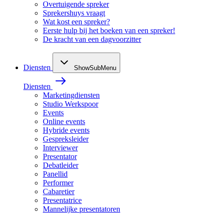
Overtuigende spreker
Sprekershuys vraagt
Wat kost een spreker?
Eerste hulp bij het boeken van een spreker!
De kracht van een dagvoorzitter
Diensten
ShowSubMenu
Diensten
Marketingdiensten
Studio Werkspoor
Events
Online events
Hybride events
Gespreksleider
Interviewer
Presentator
Debatleider
Panellid
Performer
Cabaretier
Presentatrice
Mannelijke presentatoren