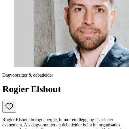
Prinsjesdag
Samenwerken
Sport
Technologie & Innovatie
Toekomst van werk
Trendwatchers
WK & EK Voetbal
Zorg
Dagvoorzitter & debatleider
Rogier Elshout
Rogier Elshout brengt energie, humor en diepgang naar ieder
evenement. Als dagvoorzitter en debatleider helpt hij organisaties