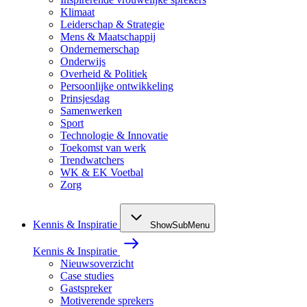
Klimaat
Leiderschap & Strategie
Mens & Maatschappij
Ondernemerschap
Onderwijs
Overheid & Politiek
Persoonlijke ontwikkeling
Prinsjesdag
Samenwerken
Sport
Technologie & Innovatie
Toekomst van werk
Trendwatchers
WK & EK Voetbal
Zorg
Kennis & Inspiratie
ShowSubMenu
Kennis & Inspiratie
Nieuwsoverzicht
Case studies
Gastspreker
Motiverende sprekers