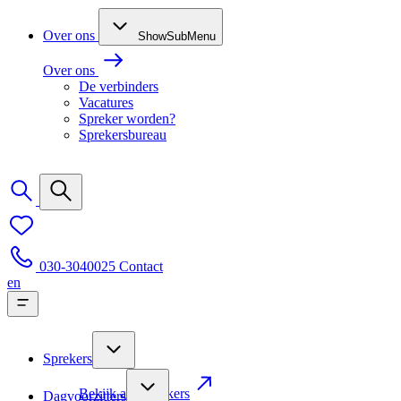
Over ons
ShowSubMenu
Over ons
De verbinders
Vacatures
Spreker worden?
Sprekersbureau
030-3040025
Contact
en
Sprekers
Bekijk alle sprekers
Dagvoorzitters