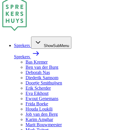
Sprekers
ShowSubMenu
Sprekers
Bas Kremer
Ben van der Burg
Deborah Nas
Diederik Samsom
Doortje Smithuijsen
Erik Scherder
Eva Eikhout
Ewout Genemans
Frida Boeke
Houda Loukili
Job van den Berg
Karim Amghar
Marit Bouwmeester
Mark Tuitert