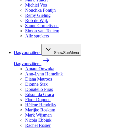
Michiel Vos
Nouchka Fontijn
Remy Gieling
Rob de Wijk
Sanne Cornelissen
Simon van Teutem
Alle sprekers
Dagvoorzitters
ShowSubMenu
Dagvoorzitters
Amara Onwuka
Ann-Lynn Hamelink
Diana Matroos
Dionne Stax
Donatello Piras
Edson da Graça
Floor Doppen
Hélène Hendriks
Marijke Roskam
Mark Wijsman
Nicola Ebbink
Rachel Rosier