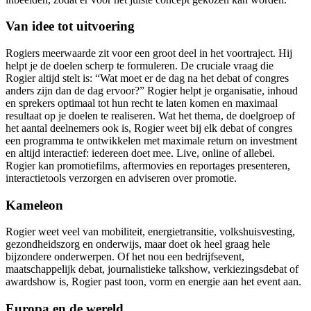
Van idee tot uitvoering
Rogiers meerwaarde zit voor een groot deel in het voortraject. Hij
helpt je de doelen scherp te formuleren. De cruciale vraag die
Rogier altijd stelt is: “Wat moet er de dag na het debat of congres
anders zijn dan de dag ervoor?” Rogier helpt je organisatie, inhoud
en sprekers optimaal tot hun recht te laten komen en maximaal
resultaat op je doelen te realiseren. Wat het thema, de doelgroep of
het aantal deelnemers ook is, Rogier weet bij elk debat of congres
een programma te ontwikkelen met maximale return on investment
en altijd interactief: iedereen doet mee. Live, online of allebei.
Rogier kan promotiefilms, aftermovies en reportages presenteren,
interactietools verzorgen en adviseren over promotie.
Kameleon
Rogier weet veel van mobiliteit, energietransitie, volkshuisvesting,
gezondheidszorg en onderwijs, maar doet ok heel graag hele
bijzondere onderwerpen. Of het nou een bedrijfsevent,
maatschappelijk debat, journalistieke talkshow, verkiezingsdebat of
awardshow is, Rogier past toon, vorm en energie aan het event aan.
Europa en de wereld