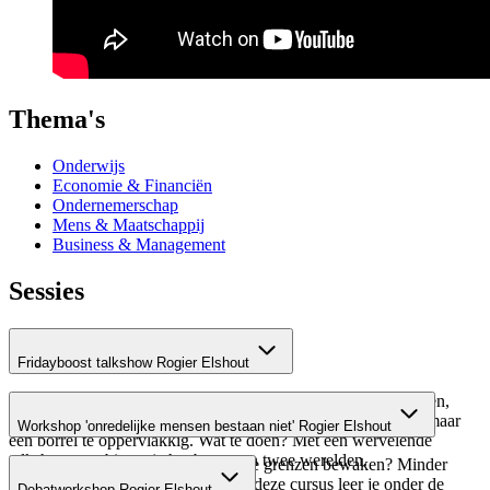
Thema's
Onderwijs
Economie & Financiën
Ondernemerschap
Mens & Maatschappij
Business & Management
Sessies
Fridayboost talkshow Rogier Elshout
Heb je iets te vieren, te vertellen of te promoten? Met je klanten,
stakeholders of medewerkers? Een congres voelt te stijfjes... maar
Workshop 'onredelijke mensen bestaan niet' Rogier Elshout
een borrel te oppervlakkig. Wat te doen? Met een wervelende
talkshow combineer je het beste van twee werelden.
Wil je beter onderhandelen? Beter je grenzen bewaken? Minder
conflicten binnen je organisatie? In deze cursus leer je onder de
Debatworkshop Rogier Elshout