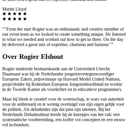
Martin Lloyd
""From the start Rogier was an enthusiastic and creative member of
our event team as we looked to create something unique. He listened
to what we needed and worked out how to get us there. On the day
he delivered a great mix of expertise, charisma and humour.""
Over Rogier Elshout
Rogier studeerde bestuurskunde aan de Universiteit Utrecht.
Daarnaast was hij de Nederlandse jongerenvertegenwoordiger
Europese Zaken, prijswinnaar op Harvard Model United Nations,
projectleider bij Rotterdam Europese Jongerenhoofdstad en werkte
in de Tweede Kamer als voorlichter en in educatieve programma's.
Maar hij bleek te creatief voor de wetenschap, te wars van autoriteit
voor de ambtenarij en te weinig overtuigd van zijn eigen gelijk voor
de politiek. Als debatleider zijn dat juist zijn talenten. Bij het
Nederlands Debatinstituut leerde hij de kneepjes van het vak: een
systematische voorbereiding, een koffer vol concepten en een mouw
vol technieken.