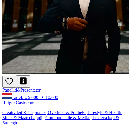
Panellid
&
Presentator
Tarief: € 5.000 - € 10.000
Rutger Castricum
Creativiteit & Inspiratie | Overheid & Politiek | Lifestyle & Health |
Mens & Maatschappij | Communicatie & Media | Leiderschap &
Strategie