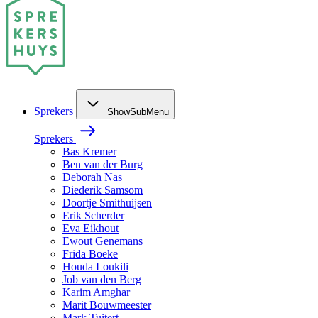
Sprekers
ShowSubMenu
Sprekers
Bas Kremer
Ben van der Burg
Deborah Nas
Diederik Samsom
Doortje Smithuijsen
Erik Scherder
Eva Eikhout
Ewout Genemans
Frida Boeke
Houda Loukili
Job van den Berg
Karim Amghar
Marit Bouwmeester
Mark Tuitert