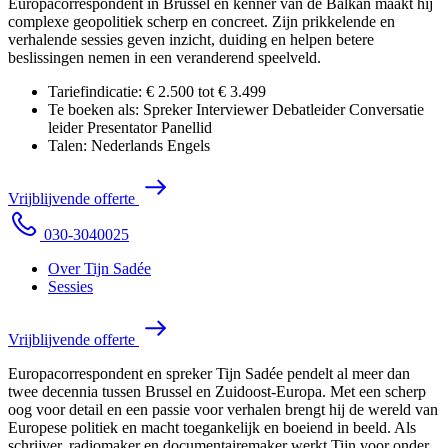
Europacorrespondent in Brussel en kenner van de Balkan maakt hij
complexe geopolitiek scherp en concreet. Zijn prikkelende en
verhalende sessies geven inzicht, duiding en helpen betere
beslissingen nemen in een veranderend speelveld.
Tariefindicatie:
€ 2.500 tot € 3.499
Te boeken als:
Spreker
Interviewer
Debatleider
Conversatie
leider
Presentator
Panellid
Talen:
Nederlands
Engels
V
r
i
j
b
l
i
j
v
e
n
d
e
o
f
f
e
r
t
e
0
3
0
-
3
0
4
0
0
2
5
Over Tijn Sadée
Sessies
V
r
i
j
b
l
i
j
v
e
n
d
e
o
f
f
e
r
t
e
Europacorrespondent en spreker Tijn Sadée pendelt al meer dan
twee decennia tussen Brussel en Zuidoost-Europa. Met een scherp
oog voor detail en een passie voor verhalen brengt hij de wereld van
Europese politiek en macht toegankelijk en boeiend in beeld. Als
schrijver, radiomaker en documentairemaker werkt Tijn voor onder