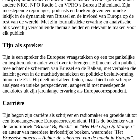
andere NRC, NPO Radio 1 en VPRO’s Bureau Buitenland. Zijn
meeslepende reportages, podcasts en boeken geven een unieke
inkijk in de dynamiek van Brussel en de invloed van Europa op de
rest van de wereld. Met zijn journalistieke ervaring en analytische
blik weet hij verschillende thema’s helder en relevant te maken voor
elk publiek.
Tijn als spreker
Tijn is een spreker die Europese vraagstukken op een toegankelijke
en inspirerende manier weet over te brengen. Hij neemt zijn publiek
mee achter de schermen van Brussel en de Balkan, met verhalen die
inzicht geven in de machtsdynamieken en politieke besluitvorming
binnen de EU. Hij deelt niet alleen feiten, maar biedt ook scherpe
analyses en unieke perspectieven, aangevuld met meeslepende
anekdotes uit zijn jarenlange ervaring als Europacorrespondent.
Carrière
Tijn begon zijn carrière als schrijver en radiomaker en groeide uit tot
een toonaangevende Europacorrespondent. Hij is de bedenker van
de radiorubriek “
Brussel Bij Nacht”
in “
Met Het Oog Op Morgen”
en auteur van meerdere invloedrijke boeken, waaronder “
Het
Brusselse moeras – Achter de schermen van de macht in Europa”
,