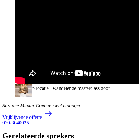
Een
zorgvuldig
samengesteld netwerk van sprekers en
dagvoorzitters
Persoonlijk advies
en begeleiding, van eerste aanvraag
tot evaluatie achteraf
Voorloper in talent: wij scouten actief nieuw en
aanstormend talent
Jouw
sparringspartner
met een sterk netwerk in de
eventbranche
Talent management
via YOU Agency
Sterke partners
: Event Inspiration, MHB, GVE &
G14
Lezing op locatie - wandelende masterclass door
Brussel
Suzanne Munter
Commercieel manager
V
r
i
j
b
l
i
j
v
e
n
d
e
o
f
f
e
r
t
e
030-3040025
Gerelateerde sprekers