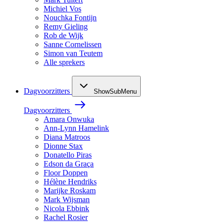
Michiel Vos
Nouchka Fontijn
Remy Gieling
Rob de Wijk
Sanne Cornelissen
Simon van Teutem
Alle sprekers
Dagvoorzitters
ShowSubMenu
Dagvoorzitters
Amara Onwuka
Ann-Lynn Hamelink
Diana Matroos
Dionne Stax
Donatello Piras
Edson da Graça
Floor Doppen
Hélène Hendriks
Marijke Roskam
Mark Wijsman
Nicola Ebbink
Rachel Rosier