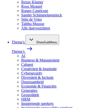
Renze Klamer
Roos Moggré
Rutger Castricum
Sander Schimmelpenninck
Stijn de Vries
Talitha Muusse
Alle dagvoorzitters
Thema’s
ShowSubMenu
Thema’s
AI
Business & Management
Cabaret
Creativiteit & Inspiratie
Cybersecurity
Diversiteit & Inclusie
Duurzaamheid
Economie & Financiën
Generaties
Geopolitiek
HRM
Inspirerende sprekers
Inspirerende vrouwelijke sprekers