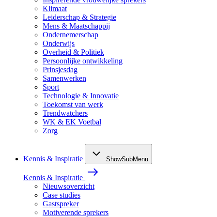
Klimaat
Leiderschap & Strategie
Mens & Maatschappij
Ondernemerschap
Onderwijs
Overheid & Politiek
Persoonlijke ontwikkeling
Prinsjesdag
Samenwerken
Sport
Technologie & Innovatie
Toekomst van werk
Trendwatchers
WK & EK Voetbal
Zorg
Kennis & Inspiratie
ShowSubMenu
Kennis & Inspiratie
Nieuwsoverzicht
Case studies
Gastspreker
Motiverende sprekers