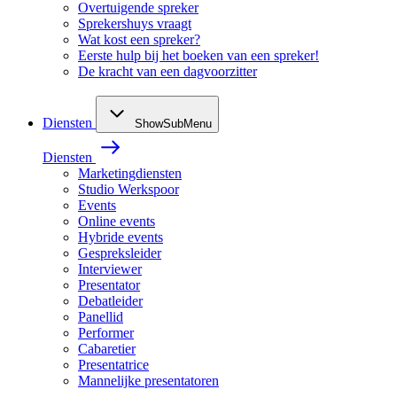
Overtuigende spreker
Sprekershuys vraagt
Wat kost een spreker?
Eerste hulp bij het boeken van een spreker!
De kracht van een dagvoorzitter
Diensten
ShowSubMenu
Diensten
Marketingdiensten
Studio Werkspoor
Events
Online events
Hybride events
Gespreksleider
Interviewer
Presentator
Debatleider
Panellid
Performer
Cabaretier
Presentatrice
Mannelijke presentatoren