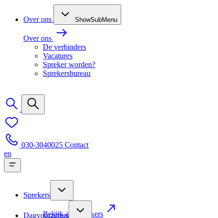
Over ons
ShowSubMenu
Over ons
De verbinders
Vacatures
Spreker worden?
Sprekersbureau
030-3040025
Contact
en
Sprekers
Bekijk alle sprekers
Dagvoorzitters