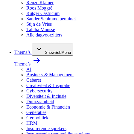
Renze Klamer
Roos Moggré
Rutger Castricum
Sander Schimmelpenninck
Stijn de Vries
Talitha Muusse
Alle dagvoorzitters
Thema’s
ShowSubMenu
Thema’s
AI
Business & Management
Cabaret
Creativiteit & Inspiratie
Cybersecurity
Diversiteit & Inclusie
Duurzaamheid
Economie & Financiën
Generaties
Geopolitiek
HRM
Inspirerende sprekers
Inspirerende vrouwelijke sprekers