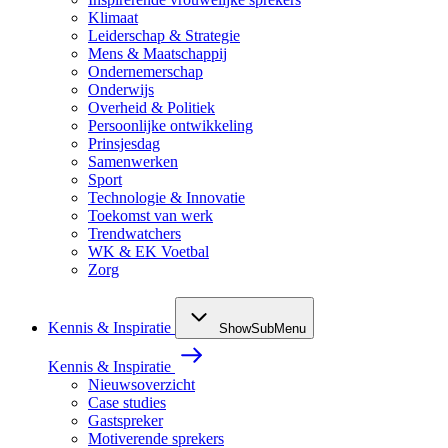
Klimaat
Leiderschap & Strategie
Mens & Maatschappij
Ondernemerschap
Onderwijs
Overheid & Politiek
Persoonlijke ontwikkeling
Prinsjesdag
Samenwerken
Sport
Technologie & Innovatie
Toekomst van werk
Trendwatchers
WK & EK Voetbal
Zorg
Kennis & Inspiratie
ShowSubMenu
Kennis & Inspiratie
Nieuwsoverzicht
Case studies
Gastspreker
Motiverende sprekers