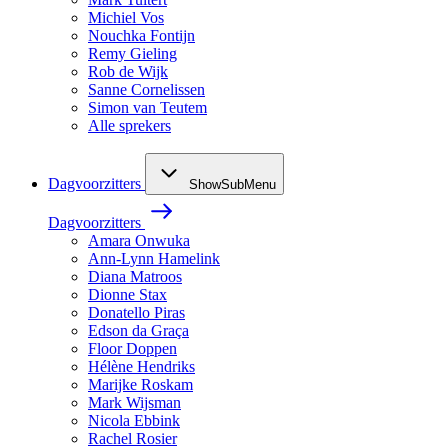
Michiel Vos
Nouchka Fontijn
Remy Gieling
Rob de Wijk
Sanne Cornelissen
Simon van Teutem
Alle sprekers
Dagvoorzitters
ShowSubMenu
Dagvoorzitters
Amara Onwuka
Ann-Lynn Hamelink
Diana Matroos
Dionne Stax
Donatello Piras
Edson da Graça
Floor Doppen
Hélène Hendriks
Marijke Roskam
Mark Wijsman
Nicola Ebbink
Rachel Rosier