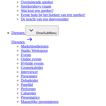
Overtuigende spreker
Sprekershuys vraagt
Wat kost een spreker?
Eerste hulp bij het boeken van een spreker!
De kracht van een dagvoorzitter
Diensten
ShowSubMenu
Diensten
Marketingdiensten
Studio Werkspoor
Events
Online events
Hybride events
Gespreksleider
Interviewer
Presentator
Debatleider
Panellid
Performer
Cabaretier
Presentatrice
Mannelijke presentatoren