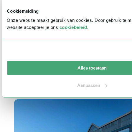
Indicatie budget
*
Cookiemelding
Bericht
*
Onze website maakt gebruik van cookies. Door gebruik te 
website accepteer je ons
cookiebeleid
.
Waar ken je Sprekershuys van?
Ik wil graag jullie nieuwsbrief ontvangen
V
e
r
z
e
n
d
e
n
Aandacht is alles!
Alles toestaan
Heb je vragen of wil je meer informatie over het Sprekershuys? Wij
Aanpassen
staan voor je klaar! Neem contact op via ons contactformulier of
telefonisch via
030-3040025
.