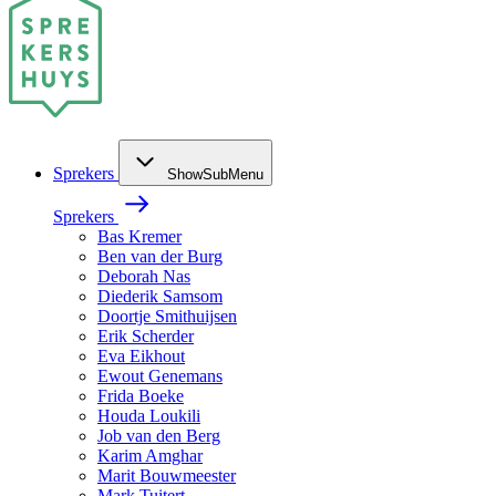
Sprekers
ShowSubMenu
Sprekers
Bas Kremer
Ben van der Burg
Deborah Nas
Diederik Samsom
Doortje Smithuijsen
Erik Scherder
Eva Eikhout
Ewout Genemans
Frida Boeke
Houda Loukili
Job van den Berg
Karim Amghar
Marit Bouwmeester
Mark Tuitert