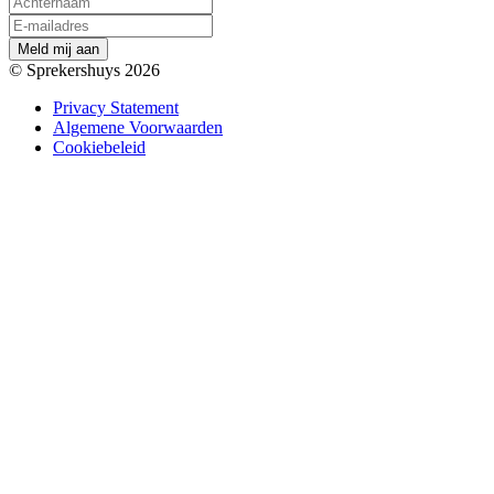
M
e
l
d
m
i
j
a
a
n
© Sprekershuys 2026
Privacy Statement
Algemene Voorwaarden
Cookiebeleid