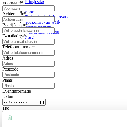
Prinsjesdag
Voornaam
*
Samenwerken
Sport
Achternaam
*
Technologie & Innovatie
Toekomst van werk
Bedrijfsnaam
*
Trendwatchers
WK & EK Voetbal
E-mailadres
*
Zorg
Telefoonnummer
*
Adres
Postcode
Plaats
Eventinformatie
Datum
Tijd
Locatie