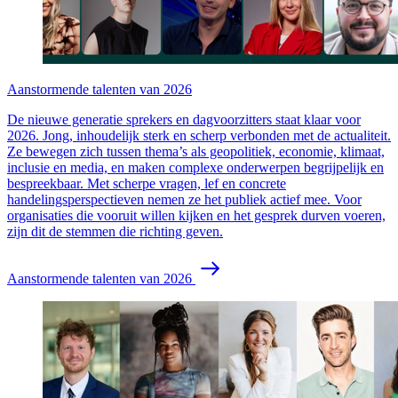
Aanstormende talenten van 2026
De nieuwe generatie sprekers en dagvoorzitters staat klaar voor
2026. Jong, inhoudelijk sterk en scherp verbonden met de actualiteit.
Ze bewegen zich tussen thema’s als geopolitiek, economie, klimaat,
inclusie en media, en maken complexe onderwerpen begrijpelijk en
bespreekbaar. Met scherpe vragen, lef en concrete
handelingsperspectieven nemen ze het publiek actief mee. Voor
organisaties die vooruit willen kijken en het gesprek durven voeren,
zijn dit de stemmen die richting geven.
Aanstormende talenten van 2026