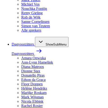
Michiel Vos
Nouchka Fontijn
Remy Gieling
Rob de Wijk
Sanne Cornelissen
Simon van Teutem
Alle sprekers
Dagvoorzitters
ShowSubMenu
Dagvoorzitters
Amara Onwuka
Ann-Lynn Hamelink
Diana Matroos
Dionne Stax
Donatello Piras
Edson da Graça
Floor Doppen
Hélène Hendriks
Marijke Roskam
Mark Wijsman
Nicola Ebbink
Rachel Rosier