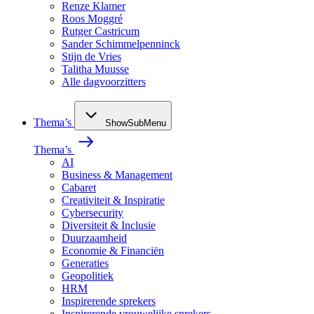
Renze Klamer
Roos Moggré
Rutger Castricum
Sander Schimmelpenninck
Stijn de Vries
Talitha Muusse
Alle dagvoorzitters
Thema’s
ShowSubMenu
Thema’s
AI
Business & Management
Cabaret
Creativiteit & Inspiratie
Cybersecurity
Diversiteit & Inclusie
Duurzaamheid
Economie & Financiën
Generaties
Geopolitiek
HRM
Inspirerende sprekers
Inspirerende vrouwelijke sprekers