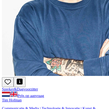
Spreker
&
Dagvoorzitter
Prijs op aanvraag
Tim Hofman
Communicatie & Media | Technologie & Innovatie | Kunst &