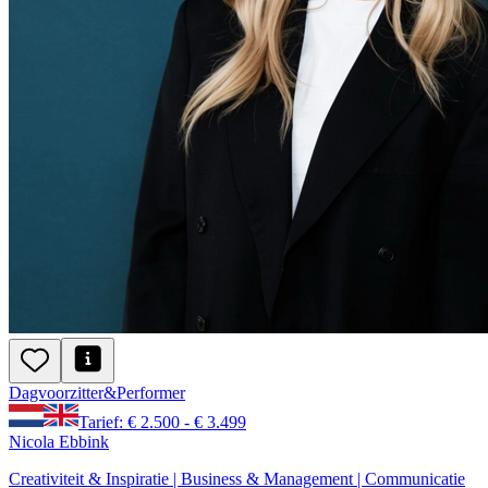
Dagvoorzitter
&
Performer
Tarief: € 2.500 - € 3.499
Nicola Ebbink
Creativiteit & Inspiratie | Business & Management | Communicatie