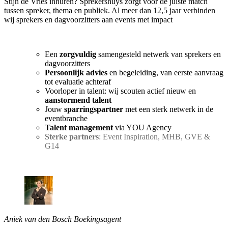
Stijn de Vries inhuren? Sprekershuys zorgt voor de juiste match
tussen spreker, thema en publiek. Al meer dan 12,5 jaar verbinden
wij sprekers en dagvoorzitters aan events met impact
Een
zorgvuldig
samengesteld netwerk van sprekers en
dagvoorzitters
Persoonlijk advies
en begeleiding, van eerste aanvraag
tot evaluatie achteraf
Voorloper in talent: wij scouten actief nieuw en
aanstormend talent
Jouw
sparringspartner
met een sterk netwerk in de
eventbranche
Talent management
via YOU Agency
Sterke partners
: Event Inspiration, MHB, GVE &
G14
Aniek van den Bosch
Boekingsagent