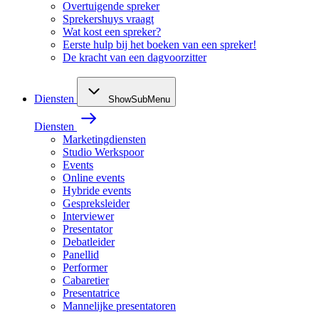
Overtuigende spreker
Sprekershuys vraagt
Wat kost een spreker?
Eerste hulp bij het boeken van een spreker!
De kracht van een dagvoorzitter
Diensten
ShowSubMenu
Diensten
Marketingdiensten
Studio Werkspoor
Events
Online events
Hybride events
Gespreksleider
Interviewer
Presentator
Debatleider
Panellid
Performer
Cabaretier
Presentatrice
Mannelijke presentatoren