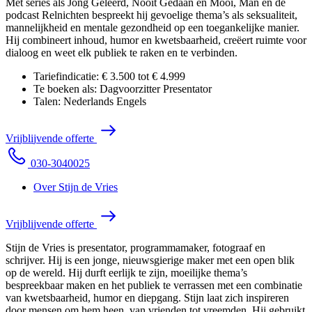
Met series als Jong Geleerd, Nooit Gedaan en Mooi, Man en de
podcast Relnichten bespreekt hij gevoelige thema’s als seksualiteit,
mannelijkheid en mentale gezondheid op een toegankelijke manier.
Hij combineert inhoud, humor en kwetsbaarheid, creëert ruimte voor
dialoog en weet elk publiek te raken en te verbinden.
Tariefindicatie:
€ 3.500 tot € 4.999
Te boeken als:
Dagvoorzitter
Presentator
Talen:
Nederlands
Engels
V
r
i
j
b
l
i
j
v
e
n
d
e
o
f
f
e
r
t
e
0
3
0
-
3
0
4
0
0
2
5
Over Stijn de Vries
V
r
i
j
b
l
i
j
v
e
n
d
e
o
f
f
e
r
t
e
Stijn de Vries is presentator, programmamaker, fotograaf en
schrijver. Hij is een jonge, nieuwsgierige maker met een open blik
op de wereld. Hij durft eerlijk te zijn, moeilijke thema’s
bespreekbaar maken en het publiek te verrassen met een combinatie
van kwetsbaarheid, humor en diepgang. Stijn laat zich inspireren
door mensen om hem heen, van vrienden tot vreemden. Hij gebruikt