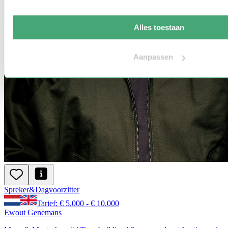
Alles toestaan
Aanpassen
Spreker
&
Dagvoorzitter
Tarief: € 5.000 - € 10.000
Ewout Genemans