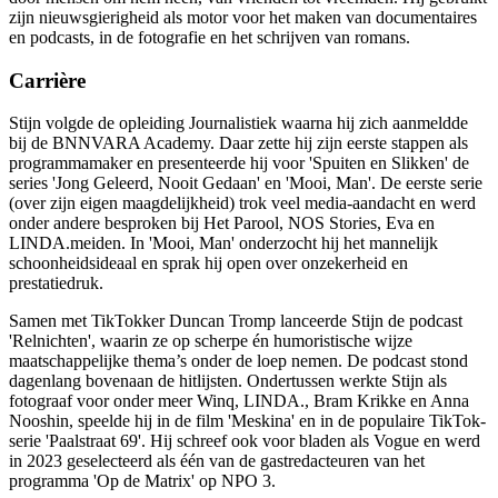
zijn nieuwsgierigheid als motor voor het maken van documentaires
en podcasts, in de fotografie en het schrijven van romans.
Carrière
Stijn volgde de opleiding Journalistiek waarna hij zich aanmeldde
bij de BNNVARA Academy. Daar zette hij zijn eerste stappen als
programmamaker en presenteerde hij voor 'Spuiten en Slikken' de
series 'Jong Geleerd, Nooit Gedaan' en 'Mooi, Man'. De eerste serie
(over zijn eigen maagdelijkheid) trok veel media-aandacht en werd
onder andere besproken bij Het Parool, NOS Stories, Eva en
LINDA.meiden. In 'Mooi, Man' onderzocht hij het mannelijk
schoonheidsideaal en sprak hij open over onzekerheid en
prestatiedruk.
Samen met TikTokker Duncan Tromp lanceerde Stijn de podcast
'Relnichten', waarin ze op scherpe én humoristische wijze
maatschappelijke thema’s onder de loep nemen. De podcast stond
dagenlang bovenaan de hitlijsten. Ondertussen werkte Stijn als
fotograaf voor onder meer Winq, LINDA., Bram Krikke en Anna
Nooshin, speelde hij in de film 'Meskina' en in de populaire TikTok-
serie 'Paalstraat 69'. Hij schreef ook voor bladen als Vogue en werd
in 2023 geselecteerd als één van de gastredacteuren van het
programma 'Op de Matrix' op NPO 3.