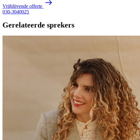
V
r
i
j
b
l
i
j
v
e
n
d
e
o
f
f
e
r
t
e
030-3040025
Gerelateerde sprekers