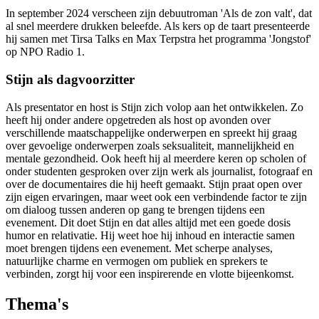
In september 2024 verscheen zijn debuutroman 'Als de zon valt', dat
al snel meerdere drukken beleefde. Als kers op de taart presenteerde
hij samen met Tirsa Talks en Max Terpstra het programma 'Jongstof'
op NPO Radio 1.
Stijn als dagvoorzitter
Als presentator en host is Stijn zich volop aan het ontwikkelen. Zo
heeft hij onder andere opgetreden als host op avonden over
verschillende maatschappelijke onderwerpen en spreekt hij graag
over gevoelige onderwerpen zoals seksualiteit, mannelijkheid en
mentale gezondheid. Ook heeft hij al meerdere keren op scholen of
onder studenten gesproken over zijn werk als journalist, fotograaf en
over de documentaires die hij heeft gemaakt. Stijn praat open over
zijn eigen ervaringen, maar weet ook een verbindende factor te zijn
om dialoog tussen anderen op gang te brengen tijdens een
evenement. Dit doet Stijn en dat alles altijd met een goede dosis
humor en relativatie. Hij weet hoe hij inhoud en interactie samen
moet brengen tijdens een evenement. Met scherpe analyses,
natuurlijke charme en vermogen om publiek en sprekers te
verbinden, zorgt hij voor een inspirerende en vlotte bijeenkomst.
Thema's