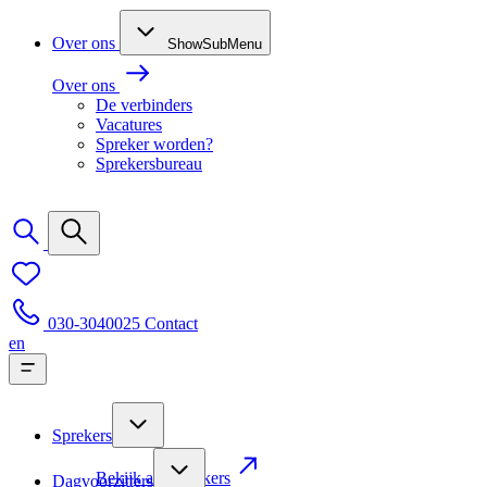
Over ons
ShowSubMenu
Over ons
De verbinders
Vacatures
Spreker worden?
Sprekersbureau
030-3040025
Contact
en
Sprekers
Bekijk alle sprekers
Dagvoorzitters