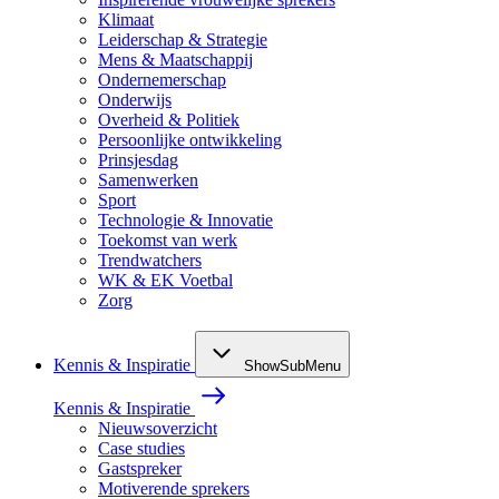
Klimaat
Leiderschap & Strategie
Mens & Maatschappij
Ondernemerschap
Onderwijs
Overheid & Politiek
Persoonlijke ontwikkeling
Prinsjesdag
Samenwerken
Sport
Technologie & Innovatie
Toekomst van werk
Trendwatchers
WK & EK Voetbal
Zorg
Kennis & Inspiratie
ShowSubMenu
Kennis & Inspiratie
Nieuwsoverzicht
Case studies
Gastspreker
Motiverende sprekers