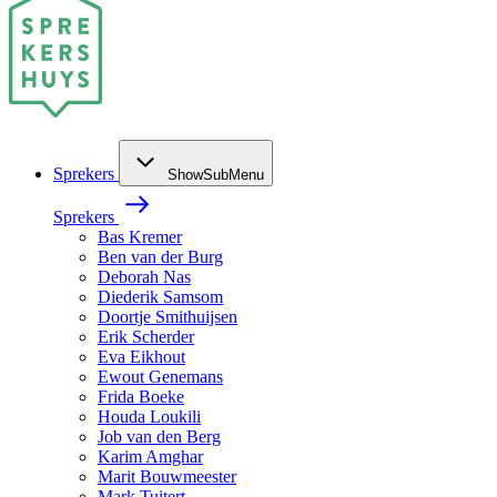
Sprekers
ShowSubMenu
Sprekers
Bas Kremer
Ben van der Burg
Deborah Nas
Diederik Samsom
Doortje Smithuijsen
Erik Scherder
Eva Eikhout
Ewout Genemans
Frida Boeke
Houda Loukili
Job van den Berg
Karim Amghar
Marit Bouwmeester
Mark Tuitert