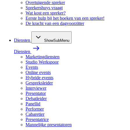
Overtuigende spreker
Sprekershuys vraagt
Wat kost een spreker?
Eerste hulp bij het boeken van een spreker!
De kracht van een dagvoorzitter
Diensten
ShowSubMenu
Diensten
Marketingdiensten
Studio Werkspoor
Events
Online events
Hybride events
Gespreksleider
Interviewer
Presentator
Debatleider
Panellid
Performer
Cabaretier
Presentatrice
Mannelijke presentatoren