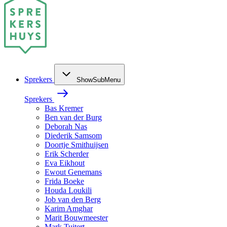
Sprekers
ShowSubMenu
Sprekers
Bas Kremer
Ben van der Burg
Deborah Nas
Diederik Samsom
Doortje Smithuijsen
Erik Scherder
Eva Eikhout
Ewout Genemans
Frida Boeke
Houda Loukili
Job van den Berg
Karim Amghar
Marit Bouwmeester
Mark Tuitert