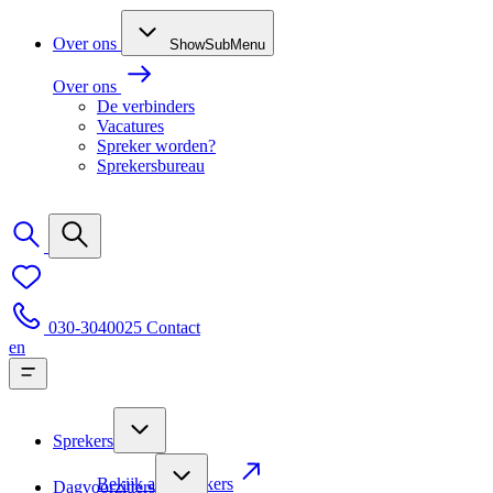
Over ons
ShowSubMenu
Over ons
De verbinders
Vacatures
Spreker worden?
Sprekersbureau
030-3040025
Contact
en
Sprekers
Bekijk alle sprekers
Dagvoorzitters