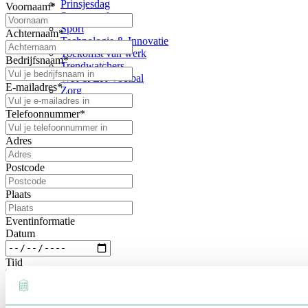
Prinsjesdag
Voornaam
*
Samenwerken
Sport
Achternaam
*
Technologie & Innovatie
Toekomst van werk
Bedrijfsnaam
*
Trendwatchers
WK & EK Voetbal
E-mailadres
*
Zorg
Telefoonnummer
*
Adres
Postcode
Plaats
Eventinformatie
Datum
Tijd
Locatie