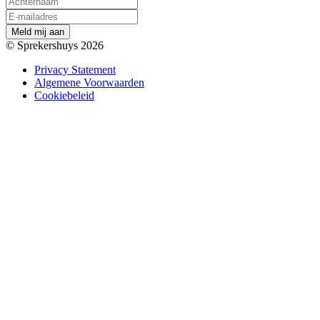
M
e
l
d
m
i
j
a
a
n
© Sprekershuys 2026
Privacy Statement
Algemene Voorwaarden
Cookiebeleid