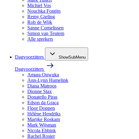
Michiel Vos
Nouchka Fontijn
Remy Gieling
Rob de Wijk
Sanne Cornelissen
Simon van Teutem
Alle sprekers
Dagvoorzitters
ShowSubMenu
Dagvoorzitters
Amara Onwuka
Ann-Lynn Hamelink
Diana Matroos
Dionne Stax
Donatello Piras
Edson da Graça
Floor Doppen
Hélène Hendriks
Marijke Roskam
Mark Wijsman
Nicola Ebbink
Rachel Rosier