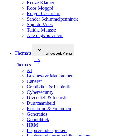
Renze Klamer
Roos Moggré
Rutger Castricum
Sander Schimmelpenninck
Stijn de Vries
Talitha Muusse
Alle dagvoorzitters
Thema’s
ShowSubMenu
Thema’s
AI
Business & Management
Cabaret
Creativiteit & Inspiratie
Cybersecurity
Diversiteit & Inclusie
Duurzaamheid
Economie & Financiën
Generaties
Geopolitiek
HRM
Inspirerende sprekers
Inspirerende vrouwelijke sprekers