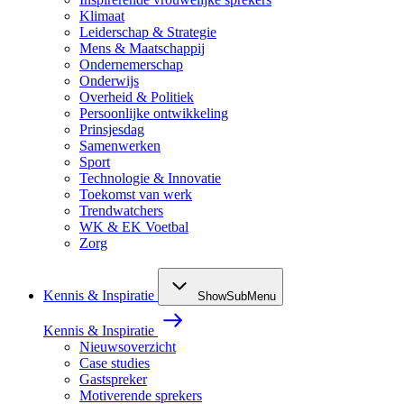
Klimaat
Leiderschap & Strategie
Mens & Maatschappij
Ondernemerschap
Onderwijs
Overheid & Politiek
Persoonlijke ontwikkeling
Prinsjesdag
Samenwerken
Sport
Technologie & Innovatie
Toekomst van werk
Trendwatchers
WK & EK Voetbal
Zorg
Kennis & Inspiratie
ShowSubMenu
Kennis & Inspiratie
Nieuwsoverzicht
Case studies
Gastspreker
Motiverende sprekers