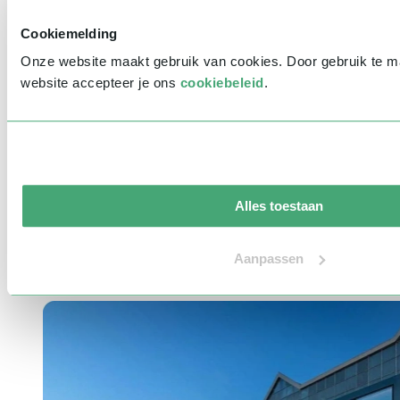
Indicatie budget
*
Cookiemelding
Bericht
*
Onze website maakt gebruik van cookies. Door gebruik te 
website accepteer je ons
cookiebeleid
.
Waar ken je Sprekershuys van?
Ik wil graag jullie nieuwsbrief ontvangen
V
e
r
z
e
n
d
e
n
Aandacht is alles!
Alles toestaan
Heb je vragen of wil je meer informatie over het Sprekershuys? Wij
Aanpassen
staan voor je klaar! Neem contact op via ons contactformulier of
telefonisch via
030-3040025
.