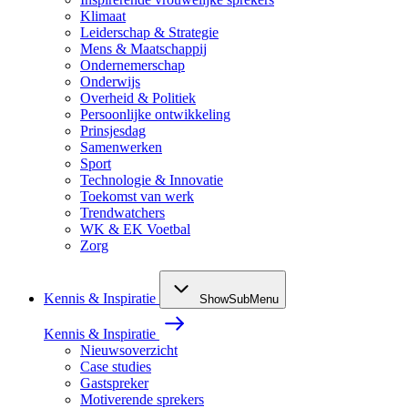
Klimaat
Leiderschap & Strategie
Mens & Maatschappij
Ondernemerschap
Onderwijs
Overheid & Politiek
Persoonlijke ontwikkeling
Prinsjesdag
Samenwerken
Sport
Technologie & Innovatie
Toekomst van werk
Trendwatchers
WK & EK Voetbal
Zorg
Kennis & Inspiratie
ShowSubMenu
Kennis & Inspiratie
Nieuwsoverzicht
Case studies
Gastspreker
Motiverende sprekers