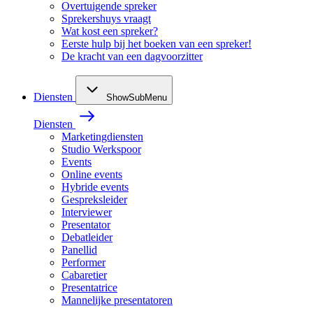
Overtuigende spreker
Sprekershuys vraagt
Wat kost een spreker?
Eerste hulp bij het boeken van een spreker!
De kracht van een dagvoorzitter
Diensten
ShowSubMenu
Diensten
Marketingdiensten
Studio Werkspoor
Events
Online events
Hybride events
Gespreksleider
Interviewer
Presentator
Debatleider
Panellid
Performer
Cabaretier
Presentatrice
Mannelijke presentatoren