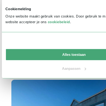
Indicatie budget
*
Cookiemelding
Bericht
*
Onze website maakt gebruik van cookies. Door gebruik te 
website accepteer je ons
cookiebeleid
.
Waar ken je Sprekershuys van?
Ik wil graag jullie nieuwsbrief ontvangen
V
e
r
z
e
n
d
e
n
Aandacht is alles!
Alles toestaan
Heb je vragen of wil je meer informatie over het Sprekershuys? Wij
Aanpassen
staan voor je klaar! Neem contact op via ons contactformulier of
telefonisch via
030-3040025
.