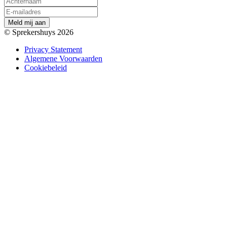
M
e
l
d
m
i
j
a
a
n
© Sprekershuys 2026
Privacy Statement
Algemene Voorwaarden
Cookiebeleid