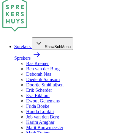
Sprekers
ShowSubMenu
Sprekers
Bas Kremer
Ben van der Burg
Deborah Nas
Diederik Samsom
Doortje Smithuijsen
Erik Scherder
Eva Eikhout
Ewout Genemans
Frida Boeke
Houda Loukili
Job van den Berg
Karim Amghar
Marit Bouwmeester
Mark Tuitert