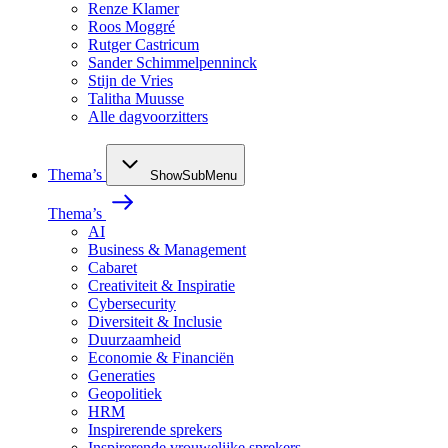
Renze Klamer
Roos Moggré
Rutger Castricum
Sander Schimmelpenninck
Stijn de Vries
Talitha Muusse
Alle dagvoorzitters
Thema’s
ShowSubMenu
Thema’s
AI
Business & Management
Cabaret
Creativiteit & Inspiratie
Cybersecurity
Diversiteit & Inclusie
Duurzaamheid
Economie & Financiën
Generaties
Geopolitiek
HRM
Inspirerende sprekers
Inspirerende vrouwelijke sprekers