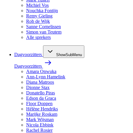
Michiel Vos
Nouchka Fontijn
Remy Gieling
Rob de Wijk
Sanne Cornelissen
Simon van Teutem
Alle sprekers
Dagvoorzitters
ShowSubMenu
Dagvoorzitters
Amara Onwuka
Ann-Lynn Hamelink
Diana Matroos
Dionne Stax
Donatello Piras
Edson da Graça
Floor Doppen
Hélène Hendriks
Marijke Roskam
Mark Wijsman
Nicola Ebbink
Rachel Rosier