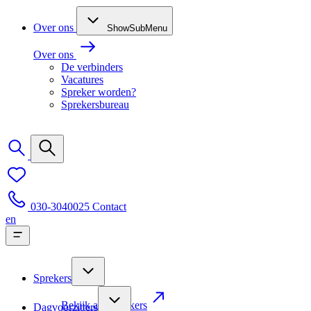
Over ons
ShowSubMenu
Over ons
De verbinders
Vacatures
Spreker worden?
Sprekersbureau
030-3040025
Contact
en
Sprekers
Bekijk alle sprekers
Dagvoorzitters