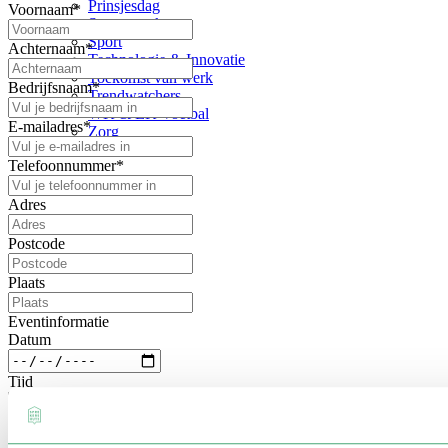
Prinsjesdag
Voornaam
*
Samenwerken
Sport
Achternaam
*
Technologie & Innovatie
Toekomst van werk
Bedrijfsnaam
*
Trendwatchers
WK & EK Voetbal
E-mailadres
*
Zorg
Telefoonnummer
*
Adres
Postcode
Plaats
Eventinformatie
Datum
Tijd
Locatie