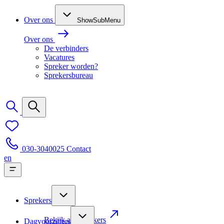
Over ons
ShowSubMenu
Over ons
De verbinders
Vacatures
Spreker worden?
Sprekersbureau
030-3040025
Contact
en
Sprekers
Bekijk alle sprekers
Dagvoorzitters