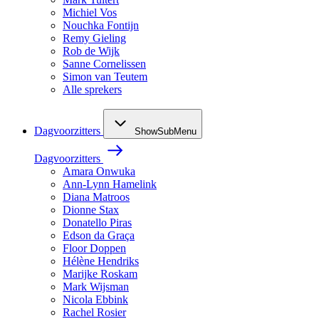
Michiel Vos
Nouchka Fontijn
Remy Gieling
Rob de Wijk
Sanne Cornelissen
Simon van Teutem
Alle sprekers
Dagvoorzitters
ShowSubMenu
Dagvoorzitters
Amara Onwuka
Ann-Lynn Hamelink
Diana Matroos
Dionne Stax
Donatello Piras
Edson da Graça
Floor Doppen
Hélène Hendriks
Marijke Roskam
Mark Wijsman
Nicola Ebbink
Rachel Rosier