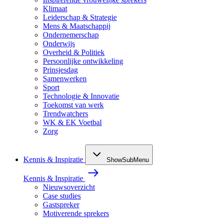
Klimaat
Leiderschap & Strategie
Mens & Maatschappij
Ondernemerschap
Onderwijs
Overheid & Politiek
Persoonlijke ontwikkeling
Prinsjesdag
Samenwerken
Sport
Technologie & Innovatie
Toekomst van werk
Trendwatchers
WK & EK Voetbal
Zorg
Kennis & Inspiratie
ShowSubMenu
Kennis & Inspiratie
Nieuwsoverzicht
Case studies
Gastspreker
Motiverende sprekers