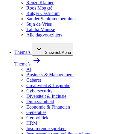
Renze Klamer
Roos Moggré
Rutger Castricum
Sander Schimmelpenninck
Stijn de Vries
Talitha Muusse
Alle dagvoorzitters
Thema’s
ShowSubMenu
Thema’s
AI
Business & Management
Cabaret
Creativiteit & Inspiratie
Cybersecurity
Diversiteit & Inclusie
Duurzaamheid
Economie & Financiën
Generaties
Geopolitiek
HRM
Inspirerende sprekers
Inspirerende vrouwelijke sprekers