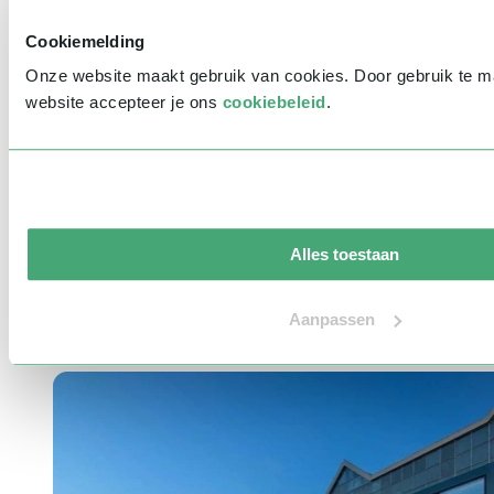
Indicatie budget
*
Cookiemelding
Bericht
*
Onze website maakt gebruik van cookies. Door gebruik te 
website accepteer je ons
cookiebeleid
.
Waar ken je Sprekershuys van?
Ik wil graag jullie nieuwsbrief ontvangen
V
e
r
z
e
n
d
e
n
Aandacht is alles!
Alles toestaan
Heb je vragen of wil je meer informatie over het Sprekershuys? Wij
Aanpassen
staan voor je klaar! Neem contact op via ons contactformulier of
telefonisch via
030-3040025
.