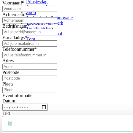
Prinsjesdag
Voornaam
*
Samenwerken
Sport
Achternaam
*
Technologie & Innovatie
Toekomst van werk
Bedrijfsnaam
*
Trendwatchers
WK & EK Voetbal
E-mailadres
*
Zorg
Telefoonnummer
*
Adres
Postcode
Plaats
Eventinformatie
Datum
Tijd
Locatie