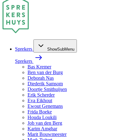
Sprekers
ShowSubMenu
Sprekers
Bas Kremer
Ben van der Burg
Deborah Nas
Diederik Samsom
Doortje Smithuijsen
Erik Scherder
Eva Eikhout
Ewout Genemans
Frida Boeke
Houda Loukili
Job van den Berg
Karim Amghar
Marit Bouwmeester
Mark Tuitert