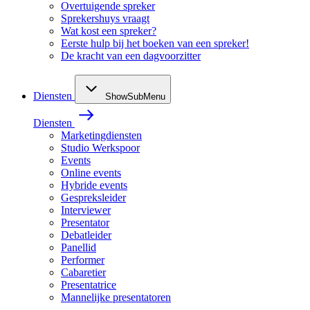
Overtuigende spreker
Sprekershuys vraagt
Wat kost een spreker?
Eerste hulp bij het boeken van een spreker!
De kracht van een dagvoorzitter
Diensten
ShowSubMenu
Diensten
Marketingdiensten
Studio Werkspoor
Events
Online events
Hybride events
Gespreksleider
Interviewer
Presentator
Debatleider
Panellid
Performer
Cabaretier
Presentatrice
Mannelijke presentatoren