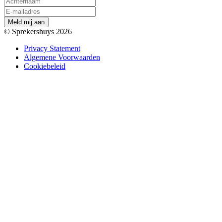
M
e
l
d
m
i
j
a
a
n
© Sprekershuys 2026
Privacy Statement
Algemene Voorwaarden
Cookiebeleid