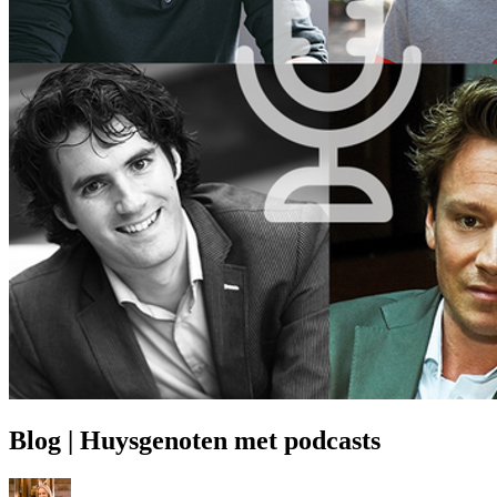
Prinsjesdag
Samenwerken
Sport
Technologie & Innovatie
Toekomst van werk
Trendwatchers
WK & EK Voetbal
Zorg
Blog | Huysgenoten met podcasts