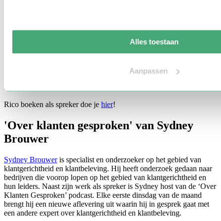
'Slechte Ideeën Podcast' van Rico Bakker
Huysgenoot
Rico Bakker
is ondernemer en creatieveling in hart en
nieren. Hij is spreker over onder andere creativiteit en patroon
Alles toestaan
doorbrekend denken. Ook is hij bedenker van de "Slechte ideeën"
podcast. Deze podcasten gaan over creativiteit, serendipiteit en
authenticiteit. Hoe komen creatievelingen op nieuwe ideeën en hoe
zorgen ze dat ze ook nog worden uitgevoerd? In de podcast
Aanpassen
vertellen verschillende sprekers en ondernemers hun verhaal rondom
creativiteit.
Rico boeken als spreker doe je
hier
!
'Over klanten gesproken' van Sydney
Brouwer
Sydney Brouwer
is specialist en onderzoeker op het gebied van
klantgerichtheid en klantbeleving. Hij heeft onderzoek gedaan naar
bedrijven die voorop lopen op het gebied van klantgerichtheid en
hun leiders. Naast zijn werk als spreker is Sydney host van de ‘Over
Klanten Gesproken’ podcast. Elke eerste dinsdag van de maand
brengt hij een nieuwe aflevering uit waarin hij in gesprek gaat met
een andere expert over klantgerichtheid en klantbeleving.