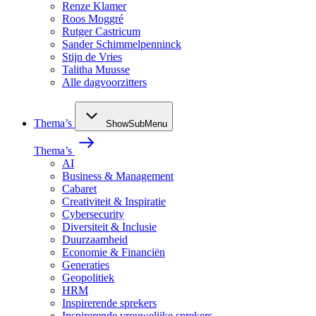
Renze Klamer
Roos Moggré
Rutger Castricum
Sander Schimmelpenninck
Stijn de Vries
Talitha Muusse
Alle dagvoorzitters
Thema’s
ShowSubMenu
Thema’s
AI
Business & Management
Cabaret
Creativiteit & Inspiratie
Cybersecurity
Diversiteit & Inclusie
Duurzaamheid
Economie & Financiën
Generaties
Geopolitiek
HRM
Inspirerende sprekers
Inspirerende vrouwelijke sprekers