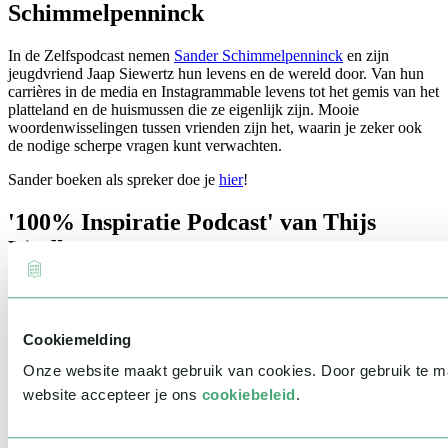
Schimmelpenninck
In de Zelfspodcast nemen
Sander Schimmelpenninck
en zijn
jeugdvriend Jaap Siewertz hun levens en de wereld door. Van hun
carrières in de media en Instagrammable levens tot het gemis van het
platteland en de huismussen die ze eigenlijk zijn. Mooie
woordenwisselingen tussen vrienden zijn het, waarin je zeker ook
de nodige scherpe vragen kunt verwachten.
Sander boeken als spreker doe je
hier
!
'100% Inspiratie Podcast' van Thijs
Lindhout
Huysgenoot
Thijs Lindhout
is een van de meest gevraagde sprekers
van Nederland op het gebied van geluk en succes. Hij heeft meer
dan 200 experts over dit onderwerp geïnterviewd en zijn 100%
Cookiemelding
Inspiratie Podcast is meer dan 2,5 miljoen keer beluisterd. Tijdens
deze interviews gaat hij met zijn gasten in gesprek over geluk,
Onze website maakt gebruik van cookies. Door gebruik te 
succes, persoonlijke ontwikkeling, spiritualiteit en meer!
website accepteer je ons
cookiebeleid
.
Thijs boeken als spreker doe je
hier
!