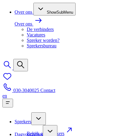
Over ons
ShowSubMenu
Over ons
De verbinders
Vacatures
Spreker worden?
Sprekersbureau
030-3040025
Contact
en
Sprekers
Bekijk alle sprekers
Dagvoorzitters