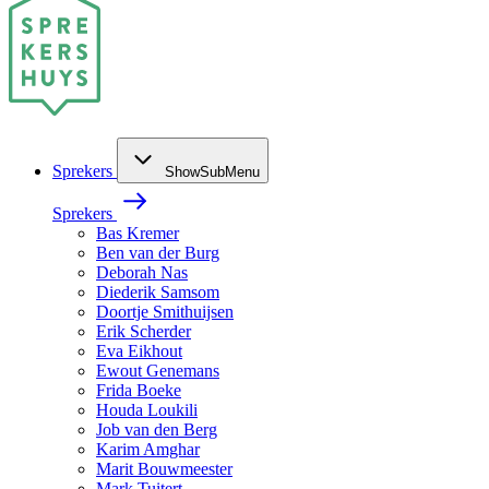
Sprekers
ShowSubMenu
Sprekers
Bas Kremer
Ben van der Burg
Deborah Nas
Diederik Samsom
Doortje Smithuijsen
Erik Scherder
Eva Eikhout
Ewout Genemans
Frida Boeke
Houda Loukili
Job van den Berg
Karim Amghar
Marit Bouwmeester
Mark Tuitert