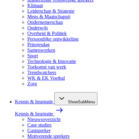
Klimaat
Leiderschap & Strategie
Mens & Maatschappij
Ondernemerschap
Onderwijs
Overheid & Politiek
Persoonlijke ontwikkeling
Prinsjesdag
Samenwerken
Sport
Technologie & Innovatie
Toekomst van werk
Trendwatchers
WK & EK Voetbal
Zorg
Kennis & Inspiratie
ShowSubMenu
Kennis & Inspiratie
Nieuwsoverzicht
Case studies
Gastspreker
Motiverende sprekers