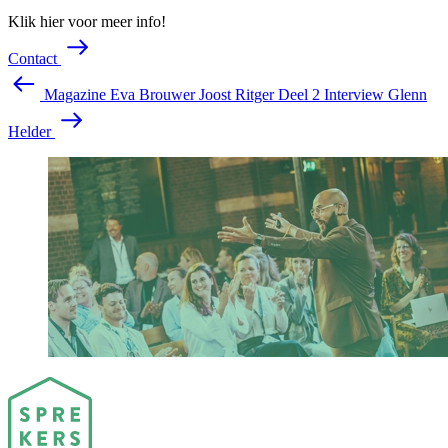
Klik hier voor meer info!
C
o
n
t
a
c
t
Magazine Eva Brouwer Joost Ritger Deel 2
Interview Glenn
Helder