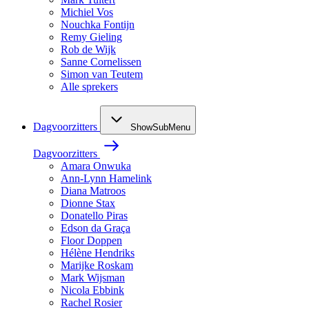
Michiel Vos
Nouchka Fontijn
Remy Gieling
Rob de Wijk
Sanne Cornelissen
Simon van Teutem
Alle sprekers
Dagvoorzitters
ShowSubMenu
Dagvoorzitters
Amara Onwuka
Ann-Lynn Hamelink
Diana Matroos
Dionne Stax
Donatello Piras
Edson da Graça
Floor Doppen
Hélène Hendriks
Marijke Roskam
Mark Wijsman
Nicola Ebbink
Rachel Rosier