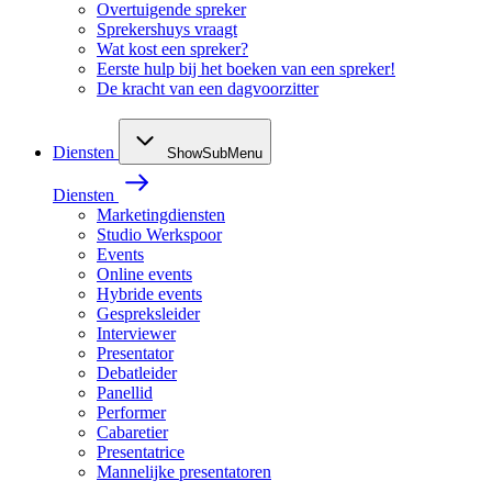
Overtuigende spreker
Sprekershuys vraagt
Wat kost een spreker?
Eerste hulp bij het boeken van een spreker!
De kracht van een dagvoorzitter
Diensten
ShowSubMenu
Diensten
Marketingdiensten
Studio Werkspoor
Events
Online events
Hybride events
Gespreksleider
Interviewer
Presentator
Debatleider
Panellid
Performer
Cabaretier
Presentatrice
Mannelijke presentatoren