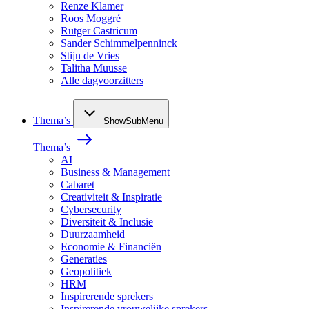
Renze Klamer
Roos Moggré
Rutger Castricum
Sander Schimmelpenninck
Stijn de Vries
Talitha Muusse
Alle dagvoorzitters
Thema’s
ShowSubMenu
Thema’s
AI
Business & Management
Cabaret
Creativiteit & Inspiratie
Cybersecurity
Diversiteit & Inclusie
Duurzaamheid
Economie & Financiën
Generaties
Geopolitiek
HRM
Inspirerende sprekers
Inspirerende vrouwelijke sprekers