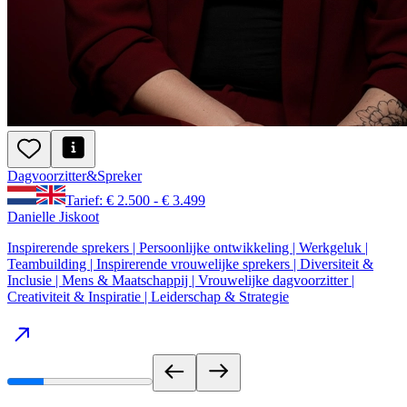
Dagvoorzitter
&
Spreker
Tarief: € 2.500 - € 3.499
Danielle Jiskoot
Inspirerende sprekers | Persoonlijke ontwikkeling | Werkgeluk |
Teambuilding | Inspirerende vrouwelijke sprekers | Diversiteit &
Inclusie | Mens & Maatschappij | Vrouwelijke dagvoorzitter |
Creativiteit & Inspiratie | Leiderschap & Strategie