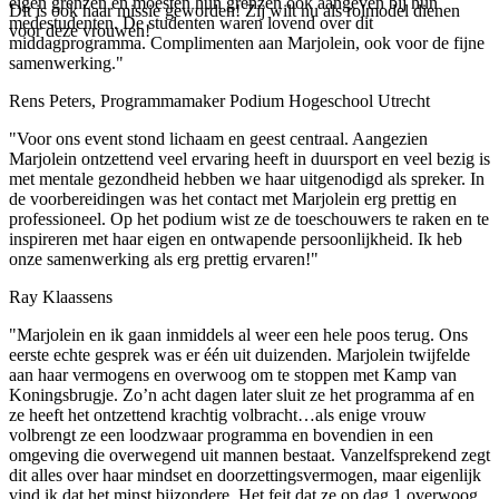
eigen grenzen en moesten hun grenzen ook aangeven bij hun
Dit is ook haar missie geworden! Zij wilt nu als rolmodel dienen
medestudenten. De studenten waren lovend over dit
voor deze vrouwen!
middagprogramma. Complimenten aan Marjolein, ook voor de fijne
samenwerking.
"
Rens Peters, Programmamaker Podium Hogeschool Utrecht
"
Voor ons event stond lichaam en geest centraal. Aangezien
Marjolein ontzettend veel ervaring heeft in duursport en veel bezig is
met mentale gezondheid hebben we haar uitgenodigd als spreker. In
de voorbereidingen was het contact met Marjolein erg prettig en
professioneel. Op het podium wist ze de toeschouwers te raken en te
inspireren met haar eigen en ontwapende persoonlijkheid. Ik heb
onze samenwerking als erg prettig ervaren!
"
Ray Klaassens
"
Marjolein en ik gaan inmiddels al weer een hele poos terug. Ons
eerste echte gesprek was er één uit duizenden. Marjolein twijfelde
aan haar vermogens en overwoog om te stoppen met Kamp van
Koningsbrugje. Zo’n acht dagen later sluit ze het programma af en
ze heeft het ontzettend krachtig volbracht…als enige vrouw
volbrengt ze een loodzwaar programma en bovendien in een
omgeving die overwegend uit mannen bestaat. Vanzelfsprekend zegt
dit alles over haar mindset en doorzettingsvermogen, maar eigenlijk
vind ik dat het minst bijzondere. Het feit dat ze op dag 1 overwoog