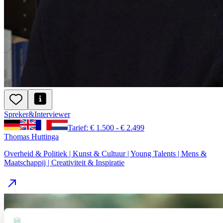
Spreker
&
Interviewer
Tarief: € 1.500 - € 2.499
Thomas Huttinga
Overheid & Politiek | Kunst & Cultuur | Young Talents | Mens &
Maatschappij | Creativiteit & Inspiratie