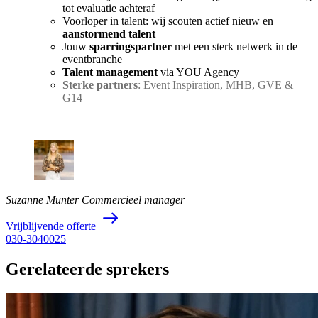
tot evaluatie achteraf
Voorloper in talent: wij scouten actief nieuw en
aanstormend talent
Jouw
sparringspartner
met een sterk netwerk in de
eventbranche
Talent management
via YOU Agency
Sterke partners
: Event Inspiration, MHB, GVE &
G14
Suzanne Munter
Commercieel manager
V
r
i
j
b
l
i
j
v
e
n
d
e
o
f
f
e
r
t
e
030-3040025
Gerelateerde sprekers