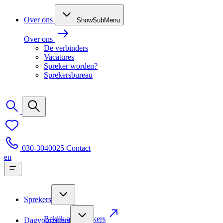
Over ons
ShowSubMenu
Over ons
De verbinders
Vacatures
Spreker worden?
Sprekersbureau
030-3040025
Contact
en
Sprekers
Bekijk alle sprekers
Dagvoorzitters