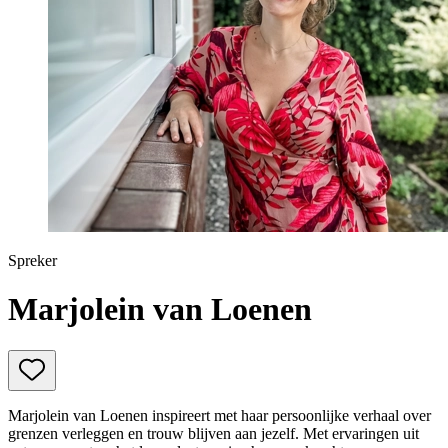
Prinsjesdag
Samenwerken
Sport
Technologie & Innovatie
Toekomst van werk
Trendwatchers
WK & EK Voetbal
Zorg
Spreker
Marjolein van Loenen
Marjolein van Loenen
inspireert met haar persoonlijke verhaal over
grenzen verleggen en trouw blijven aan jezelf. Met ervaringen uit