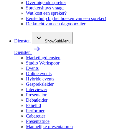
Overtuigende spreker
Sprekershuys vraagt
Wat kost een spreker?
Eerste hulp bij het boeken van een spreker!
De kracht van een dagvoorzitter
Diensten
ShowSubMenu
Diensten
Marketingdiensten
Studio Werkspoor
Events
Online events
Hybride events
Gespreksleider
Interviewer
Presentator
Debatleider
Panellid
Performer
Cabaretier
Presentatrice
Mannelijke presentatoren