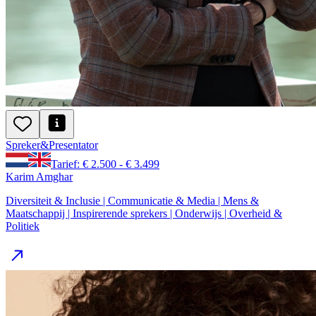
Spreker
&
Presentator
Tarief: € 2.500 - € 3.499
Karim Amghar
Diversiteit & Inclusie | Communicatie & Media | Mens &
Maatschappij | Inspirerende sprekers | Onderwijs | Overheid &
Politiek