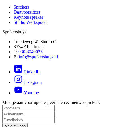
Sprekers
Dagvoorzitters
Keynote spreker
Studio Werkspoor
Sprekershuys
Tractieweg 41 Studio C
3534 AP Utrecht
T:
030-3040025
E:
info@sprekershuys.nl
LinkedIn
Instagram
Youtube
Meld je aan voor updates, verhalen & nieuwe sprekers
M
e
l
d
m
i
j
a
a
n