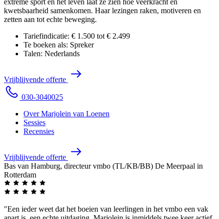
extreme sport en het leven laat ze zien hoe veerkracht en
kwetsbaarheid samenkomen. Haar lezingen raken, motiveren en
zetten aan tot echte beweging.
Tariefindicatie:
€ 1.500 tot € 2.499
Te boeken als:
Spreker
Talen:
Nederlands
V
r
i
j
b
l
i
j
v
e
n
d
e
o
f
f
e
r
t
e
0
3
0
-
3
0
4
0
0
2
5
Over Marjolein van Loenen
Sessies
Recensies
V
r
i
j
b
l
i
j
v
e
n
d
e
o
f
f
e
r
t
e
Bas van Hamburg, directeur vmbo (TL/KB/BB) De Meerpaal in
Rotterdam
"Een ieder weet dat het boeien van leerlingen in het vmbo een vak
apart is, een echte uitdaging. Marjolein is inmiddels twee keer actief