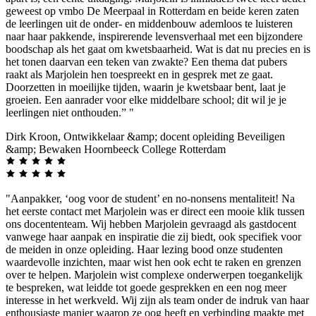
geweest op vmbo De Meerpaal in Rotterdam en beide keren zaten
de leerlingen uit de onder- en middenbouw ademloos te luisteren
naar haar pakkende, inspirerende levensverhaal met een bijzondere
boodschap als het gaat om kwetsbaarheid. Wat is dat nu precies en is
het tonen daarvan een teken van zwakte? Een thema dat pubers
raakt als Marjolein hen toespreekt en in gesprek met ze gaat.
Doorzetten in moeilijke tijden, waarin je kwetsbaar bent, laat je
groeien. Een aanrader voor elke middelbare school; dit wil je je
leerlingen niet onthouden.” "
Dirk Kroon, Ontwikkelaar &amp; docent opleiding Beveiligen
&amp; Bewaken Hoornbeeck College Rotterdam
"Aanpakker, ‘oog voor de student’ en no-nonsens mentaliteit! Na
het eerste contact met Marjolein was er direct een mooie klik tussen
ons docententeam. Wij hebben Marjolein gevraagd als gastdocent
vanwege haar aanpak en inspiratie die zij biedt, ook specifiek voor
de meiden in onze opleiding. Haar lezing bood onze studenten
waardevolle inzichten, maar wist hen ook echt te raken en grenzen
over te helpen. Marjolein wist complexe onderwerpen toegankelijk
te bespreken, wat leidde tot goede gesprekken en een nog meer
interesse in het werkveld. Wij zijn als team onder de indruk van haar
enthousiaste manier waarop ze oog heeft en verbinding maakte met