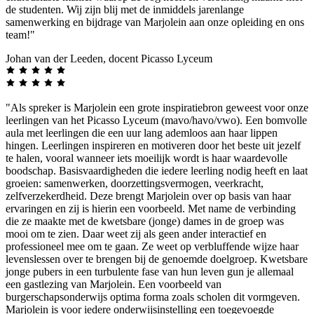
de studenten. Wij zijn blij met de inmiddels jarenlange
samenwerking en bijdrage van Marjolein aan onze opleiding en ons
team!"
Johan van der Leeden, docent Picasso Lyceum
"Als spreker is Marjolein een grote inspiratiebron geweest voor onze
leerlingen van het Picasso Lyceum (mavo/havo/vwo). Een bomvolle
aula met leerlingen die een uur lang ademloos aan haar lippen
hingen. Leerlingen inspireren en motiveren door het beste uit jezelf
te halen, vooral wanneer iets moeilijk wordt is haar waardevolle
boodschap. Basisvaardigheden die iedere leerling nodig heeft en laat
groeien: samenwerken, doorzettingsvermogen, veerkracht,
zelfverzekerdheid. Deze brengt Marjolein over op basis van haar
ervaringen en zij is hierin een voorbeeld. Met name de verbinding
die ze maakte met de kwetsbare (jonge) dames in de groep was
mooi om te zien. Daar weet zij als geen ander interactief en
professioneel mee om te gaan. Ze weet op verbluffende wijze haar
levenslessen over te brengen bij de genoemde doelgroep. Kwetsbare
jonge pubers in een turbulente fase van hun leven gun je allemaal
een gastlezing van Marjolein. Een voorbeeld van
burgerschapsonderwijs optima forma zoals scholen dit vormgeven.
Marjolein is voor iedere onderwijsinstelling een toegevoegde