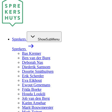
Sprekers
ShowSubMenu
Sprekers
Bas Kremer
Ben van der Burg
Deborah Nas
Diederik Samsom
Doortje Smithuijsen
Erik Scherder
Eva Eikhout
Ewout Genemans
Frida Boeke
Houda Loukili
Job van den Berg
Karim Amghar
Marit Bouwmeester
Mark Tuitert