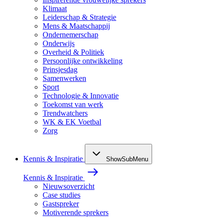
Klimaat
Leiderschap & Strategie
Mens & Maatschappij
Ondernemerschap
Onderwijs
Overheid & Politiek
Persoonlijke ontwikkeling
Prinsjesdag
Samenwerken
Sport
Technologie & Innovatie
Toekomst van werk
Trendwatchers
WK & EK Voetbal
Zorg
Kennis & Inspiratie
ShowSubMenu
Kennis & Inspiratie
Nieuwsoverzicht
Case studies
Gastspreker
Motiverende sprekers