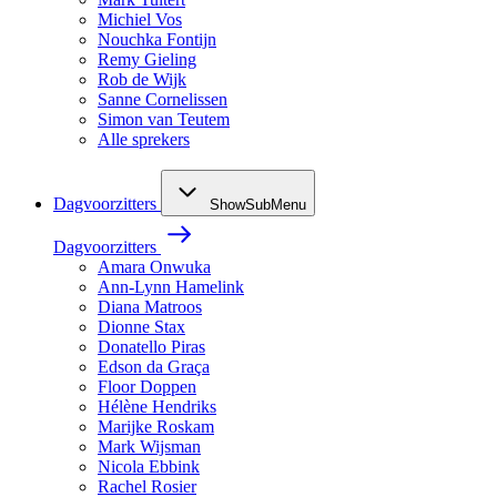
Michiel Vos
Nouchka Fontijn
Remy Gieling
Rob de Wijk
Sanne Cornelissen
Simon van Teutem
Alle sprekers
Dagvoorzitters
ShowSubMenu
Dagvoorzitters
Amara Onwuka
Ann-Lynn Hamelink
Diana Matroos
Dionne Stax
Donatello Piras
Edson da Graça
Floor Doppen
Hélène Hendriks
Marijke Roskam
Mark Wijsman
Nicola Ebbink
Rachel Rosier