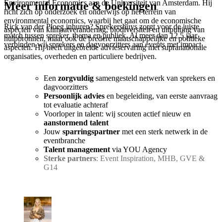
Environmental Economics aan de Universiteit van Amsterdam. Hij
Meer informatie & boekingen
richt zich op onderzoek en onderwijs op het terrein van
environmental economics, waarbij het gaat om de economische
Rick van der Ploeg inhuren? Sprekershuys zorgt voor de juiste
aspecten van klimaatverandering, biodiversiteit en uitputting van
match tussen spreker, thema en publiek. Al meer dan 12,5 jaar
hulpbronnen, maar ook de bredere maatschappelijke en politieke
verbinden wij sprekers en dagvoorzitters aan events met impact
aspecten. Hij heeft uitgebreide advieservaring met supranationale
organisaties, overheden en particuliere bedrijven.
Een
zorgvuldig
samengesteld netwerk van sprekers en
dagvoorzitters
Persoonlijk advies
en begeleiding, van eerste aanvraag
tot evaluatie achteraf
Voorloper in talent: wij scouten actief nieuw en
aanstormend talent
Jouw
sparringspartner
met een sterk netwerk in de
eventbranche
Talent management
via YOU Agency
Sterke partners
: Event Inspiration, MHB, GVE &
G14