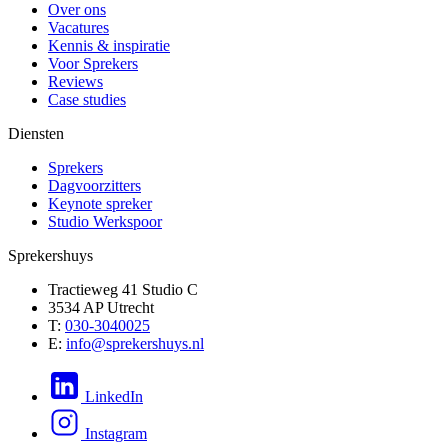
Over ons
Vacatures
Kennis & inspiratie
Voor Sprekers
Reviews
Case studies
Diensten
Sprekers
Dagvoorzitters
Keynote spreker
Studio Werkspoor
Sprekershuys
Tractieweg 41 Studio C
3534 AP Utrecht
T:
030-3040025
E:
info@sprekershuys.nl
LinkedIn
Instagram