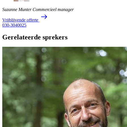
Suzanne Munter
Commercieel manager
V
r
i
j
b
l
i
j
v
e
n
d
e
o
f
f
e
r
t
e
030-3040025
Gerelateerde sprekers