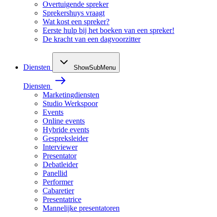
Overtuigende spreker
Sprekershuys vraagt
Wat kost een spreker?
Eerste hulp bij het boeken van een spreker!
De kracht van een dagvoorzitter
Diensten
ShowSubMenu
Diensten
Marketingdiensten
Studio Werkspoor
Events
Online events
Hybride events
Gespreksleider
Interviewer
Presentator
Debatleider
Panellid
Performer
Cabaretier
Presentatrice
Mannelijke presentatoren