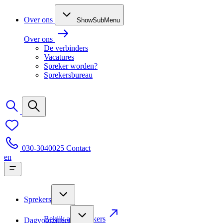
Over ons
ShowSubMenu
Over ons
De verbinders
Vacatures
Spreker worden?
Sprekersbureau
030-3040025
Contact
en
Sprekers
Bekijk alle sprekers
Dagvoorzitters