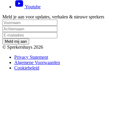
Youtube
Meld je aan voor updates, verhalen & nieuwe sprekers
M
e
l
d
m
i
j
a
a
n
© Sprekershuys 2026
Privacy Statement
Algemene Voorwaarden
Cookiebeleid