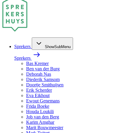
Sprekers
ShowSubMenu
Sprekers
Bas Kremer
Ben van der Burg
Deborah Nas
Diederik Samsom
Doortje Smithuijsen
Erik Scherder
Eva Eikhout
Ewout Genemans
Frida Boeke
Houda Loukili
Job van den Berg
Karim Amghar
Marit Bouwmeester
Mark Tuitert