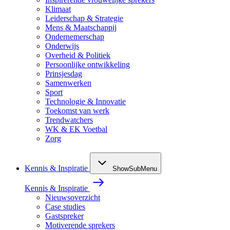
Klimaat
Leiderschap & Strategie
Mens & Maatschappij
Ondernemerschap
Onderwijs
Overheid & Politiek
Persoonlijke ontwikkeling
Prinsjesdag
Samenwerken
Sport
Technologie & Innovatie
Toekomst van werk
Trendwatchers
WK & EK Voetbal
Zorg
Kennis & Inspiratie
ShowSubMenu
Kennis & Inspiratie
Nieuwsoverzicht
Case studies
Gastspreker
Motiverende sprekers