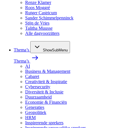
Renze Klamer
Roos Moggré
Rutger Castricum
Sander Schimmelpenninck
Stijn de Vries
Talitha Muusse
Alle dagvoorzitters
Thema’s
ShowSubMenu
Thema’s
AI
Business & Management
Cabaret
Creativiteit & Inspiratie
Cybersecurity
Diversiteit & Inclusie
Duurzaamheid
Economie & Financiën
Generaties
Geopolitiek
HRM
Inspirerende sprekers
Inspirerende vrouwelijke sprekers