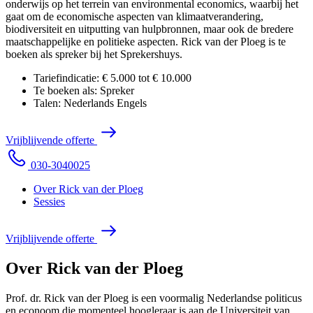
onderwijs op het terrein van environmental economics, waarbij het
gaat om de economische aspecten van klimaatverandering,
biodiversiteit en uitputting van hulpbronnen, maar ook de bredere
maatschappelijke en politieke aspecten. Rick van der Ploeg is te
boeken als spreker bij het Sprekershuys.
Tariefindicatie:
€ 5.000 tot € 10.000
Te boeken als:
Spreker
Talen:
Nederlands
Engels
V
r
i
j
b
l
i
j
v
e
n
d
e
o
f
f
e
r
t
e
0
3
0
-
3
0
4
0
0
2
5
Over Rick van der Ploeg
Sessies
V
r
i
j
b
l
i
j
v
e
n
d
e
o
f
f
e
r
t
e
Over Rick van der Ploeg
Prof. dr. Rick van der Ploeg is een voormalig Nederlandse politicus
en econoom die momenteel hoogleraar is aan de Universiteit van