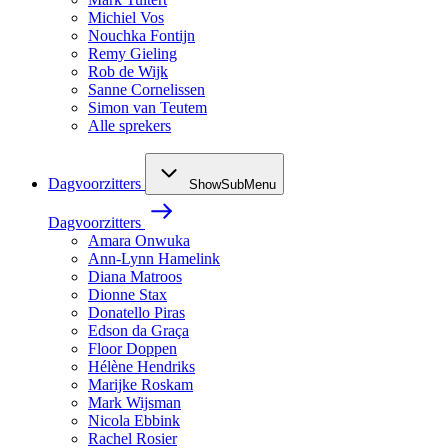
Michiel Vos
Nouchka Fontijn
Remy Gieling
Rob de Wijk
Sanne Cornelissen
Simon van Teutem
Alle sprekers
Dagvoorzitters
ShowSubMenu
Dagvoorzitters
Amara Onwuka
Ann-Lynn Hamelink
Diana Matroos
Dionne Stax
Donatello Piras
Edson da Graça
Floor Doppen
Hélène Hendriks
Marijke Roskam
Mark Wijsman
Nicola Ebbink
Rachel Rosier