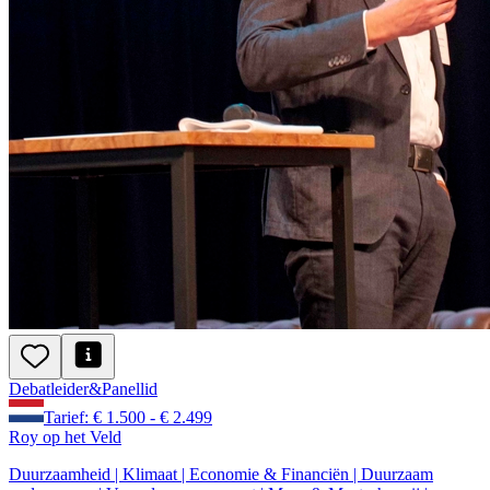
Debatleider
&
Panellid
Tarief: € 1.500 - € 2.499
Roy op het Veld
Duurzaamheid | Klimaat | Economie & Financiën | Duurzaam