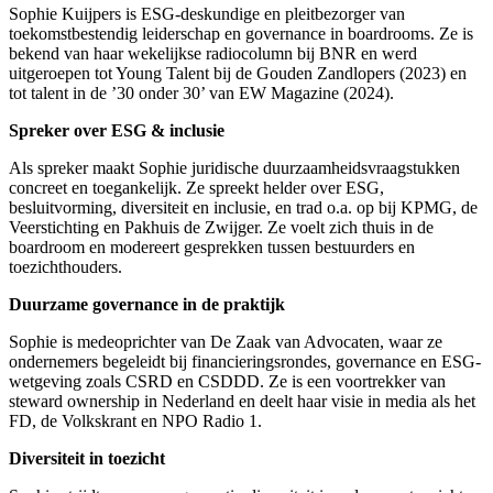
Sophie Kuijpers is ESG-deskundige en pleitbezorger van
toekomstbestendig leiderschap en governance in boardrooms. Ze is
bekend van haar wekelijkse radiocolumn bij BNR en werd
uitgeroepen tot Young Talent bij de Gouden Zandlopers (2023) en
tot talent in de ’30 onder 30’ van EW Magazine (2024).
Spreker over ESG & inclusie
Als spreker maakt Sophie juridische duurzaamheidsvraagstukken
concreet en toegankelijk. Ze spreekt helder over ESG,
besluitvorming, diversiteit en inclusie, en trad o.a. op bij KPMG, de
Veerstichting en Pakhuis de Zwijger. Ze voelt zich thuis in de
boardroom en modereert gesprekken tussen bestuurders en
toezichthouders.
Duurzame governance in de praktijk
Sophie is medeoprichter van De Zaak van Advocaten, waar ze
ondernemers begeleidt bij financieringsrondes, governance en ESG-
wetgeving zoals CSRD en CSDDD. Ze is een voortrekker van
steward ownership in Nederland en deelt haar visie in media als het
FD, de Volkskrant en NPO Radio 1.
Diversiteit in toezicht