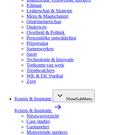
Klimaat
Leiderschap & Strategie
Mens & Maatschappij
Ondernemerschap
Onderwijs
Overheid & Politiek
Persoonlijke ontwikkeling
Prinsjesdag
Samenwerken
Sport
Technologie & Innovatie
Toekomst van werk
Trendwatchers
WK & EK Voetbal
Zorg
Kennis & Inspiratie
ShowSubMenu
Kennis & Inspiratie
Nieuwsoverzicht
Case studies
Gastspreker
Motiverende sprekers