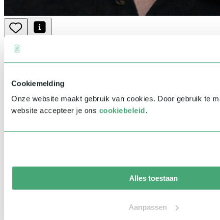
Spreker
&
Dagvoorzitter
Tarief: € 2.500 - € 3.499
Simon van Teutem
Internationale sprekers | Overheid & Politiek | Persoonlijke
Cookiemelding
ontwikkeling | Young Talents | Mens & Maatschappij | Leiderschap
Onze website maakt gebruik van cookies. Door gebruik te 
& Strategie | Inspirerende sprekers
website accepteer je ons
cookiebeleid
.
Alles toestaan
Aanpassen