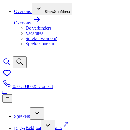
Over ons
ShowSubMenu
Over ons
De verbinders
Vacatures
Spreker worden?
Sprekersbureau
030-3040025
Contact
en
Sprekers
Bekijk alle sprekers
Dagvoorzitters