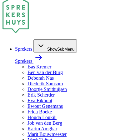
Sprekers
ShowSubMenu
Sprekers
Bas Kremer
Ben van der Burg
Deborah Nas
Diederik Samsom
Doortje Smithuijsen
Erik Scherder
Eva Eikhout
Ewout Genemans
Frida Boeke
Houda Loukili
Job van den Berg
Karim Amghar
Marit Bouwmeester
Mark Tuitert