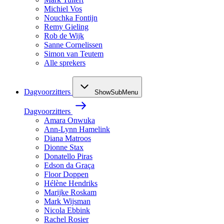
Michiel Vos
Nouchka Fontijn
Remy Gieling
Rob de Wijk
Sanne Cornelissen
Simon van Teutem
Alle sprekers
Dagvoorzitters
ShowSubMenu
Dagvoorzitters
Amara Onwuka
Ann-Lynn Hamelink
Diana Matroos
Dionne Stax
Donatello Piras
Edson da Graça
Floor Doppen
Hélène Hendriks
Marijke Roskam
Mark Wijsman
Nicola Ebbink
Rachel Rosier