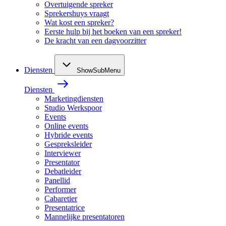
Overtuigende spreker
Sprekershuys vraagt
Wat kost een spreker?
Eerste hulp bij het boeken van een spreker!
De kracht van een dagvoorzitter
Diensten
ShowSubMenu
Diensten
Marketingdiensten
Studio Werkspoor
Events
Online events
Hybride events
Gespreksleider
Interviewer
Presentator
Debatleider
Panellid
Performer
Cabaretier
Presentatrice
Mannelijke presentatoren