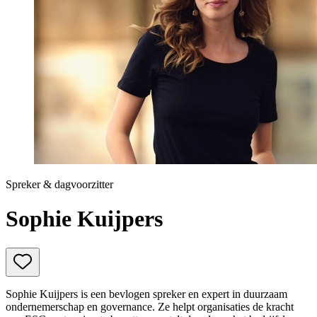
Prinsjesdag
Samenwerken
Sport
Technologie & Innovatie
Toekomst van werk
Trendwatchers
WK & EK Voetbal
Zorg
Spreker & dagvoorzitter
Sophie Kuijpers
Sophie Kuijpers is een bevlogen spreker en expert in duurzaam
ondernemerschap en governance. Ze helpt organisaties de kracht