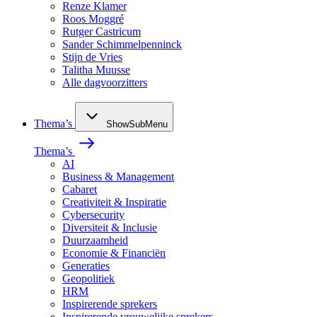
Renze Klamer
Roos Moggré
Rutger Castricum
Sander Schimmelpenninck
Stijn de Vries
Talitha Muusse
Alle dagvoorzitters
Thema’s
ShowSubMenu
Thema’s
AI
Business & Management
Cabaret
Creativiteit & Inspiratie
Cybersecurity
Diversiteit & Inclusie
Duurzaamheid
Economie & Financiën
Generaties
Geopolitiek
HRM
Inspirerende sprekers
Inspirerende vrouwelijke sprekers