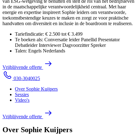
van ESG-wetgeving te benutten en stelt de rol van het bedrijfsleven
in de maatschappelijke verantwoordelijkheid centraal. Met haar
energie en expertise inspireert Sophie leiders om verantwoorde,
toekomstbestendige keuzes te maken en zorgt ze voor praktische
handvatten om diversiteit en inclusie in de boardroom te realiseren.
Tariefindicatie:
€ 2.500 tot € 3.499
Te boeken als:
Conversatie leider
Panellid
Presentator
Debatleider
Interviewer
Dagvoorzitter
Spreker
Talen:
Engels
Nederlands
V
r
i
j
b
l
i
j
v
e
n
d
e
o
f
f
e
r
t
e
0
3
0
-
3
0
4
0
0
2
5
Over Sophie Kuijpers
Sessies
Video's
V
r
i
j
b
l
i
j
v
e
n
d
e
o
f
f
e
r
t
e
Over Sophie Kuijpers