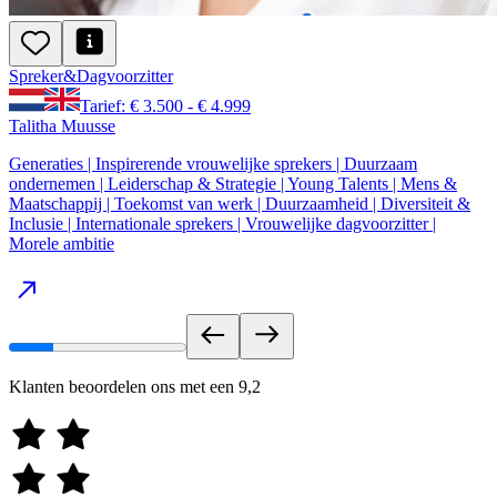
Spreker
&
Dagvoorzitter
Tarief: € 3.500 - € 4.999
Talitha Muusse
Generaties | Inspirerende vrouwelijke sprekers | Duurzaam
ondernemen | Leiderschap & Strategie | Young Talents | Mens &
Maatschappij | Toekomst van werk | Duurzaamheid | Diversiteit &
Inclusie | Internationale sprekers | Vrouwelijke dagvoorzitter |
Morele ambitie
Klanten beoordelen ons met een
9,2