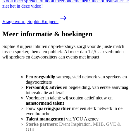
Nooit meer spreken of nooit meer ondernemen? Idee of realisatie? Je
ziet het in deze video!
Vragenvuur | Sophie Kuijpers
Meer informatie & boekingen
Sophie Kuijpers inhuren? Sprekershuys zorgt voor de juiste match
tussen spreker, thema en publiek. Al meer dan 12,5 jaar verbinden
wij sprekers en dagvoorzitters aan events met impact
Een
zorgvuldig
samengesteld netwerk van sprekers en
dagvoorzitters
Persoonlijk advies
en begeleiding, van eerste aanvraag
tot evaluatie achteraf
Voorloper in talent: wij scouten actief nieuw en
aanstormend talent
Jouw
sparringspartner
met een sterk netwerk in de
eventbranche
Talent management
via YOU Agency
Sterke partners
: Event Inspiration, MHB, GVE &
G14