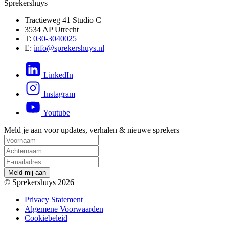
Sprekershuys
Tractieweg 41 Studio C
3534 AP Utrecht
T:
030-3040025
E:
info@sprekershuys.nl
LinkedIn
Instagram
Youtube
Meld je aan voor updates, verhalen & nieuwe sprekers
M
e
l
d
m
i
j
a
a
n
© Sprekershuys 2026
Privacy Statement
Algemene Voorwaarden
Cookiebeleid