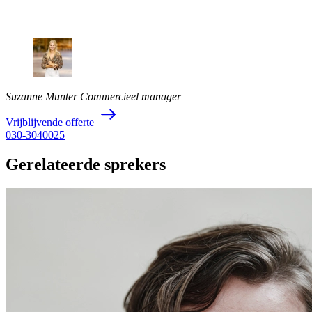
Suzanne Munter
Commercieel manager
V
r
i
j
b
l
i
j
v
e
n
d
e
o
f
f
e
r
t
e
030-3040025
Gerelateerde sprekers