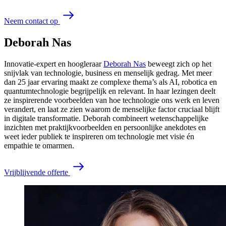
N
e
e
m
c
o
n
t
a
c
t
o
p
Deborah Nas
Innovatie-expert en hoogleraar
Deborah Nas
beweegt zich op het
snijvlak van technologie, business en menselijk gedrag. Met meer
dan 25 jaar ervaring maakt ze complexe thema’s als AI, robotica en
quantumtechnologie begrijpelijk en relevant. In haar lezingen deelt
ze inspirerende voorbeelden van hoe technologie ons werk en leven
verandert, en laat ze zien waarom de menselijke factor cruciaal blijft
in digitale transformatie. Deborah combineert wetenschappelijke
inzichten met praktijkvoorbeelden en persoonlijke anekdotes en
weet ieder publiek te inspireren om technologie met visie én
empathie te omarmen.
V
r
i
j
b
l
i
j
v
e
n
d
e
o
f
f
e
r
t
e