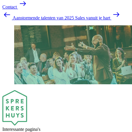
C
o
n
t
a
c
t
Aanstormende talenten van 2025
Sales vanuit je hart
Interessante pagina's