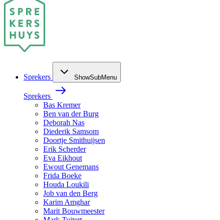
Sprekers
ShowSubMenu
Sprekers
Bas Kremer
Ben van der Burg
Deborah Nas
Diederik Samsom
Doortje Smithuijsen
Erik Scherder
Eva Eikhout
Ewout Genemans
Frida Boeke
Houda Loukili
Job van den Berg
Karim Amghar
Marit Bouwmeester
Mark Tuitert