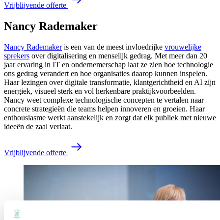
V
r
i
j
b
l
i
j
v
e
n
d
e
o
f
f
e
r
t
e
Nancy Rademaker
Nancy Rademaker
is een van de meest invloedrijke
vrouwelijke
sprekers
over digitalisering en menselijk gedrag. Met meer dan 20
jaar ervaring in IT en ondernemerschap laat ze zien hoe technologie
ons gedrag verandert en hoe organisaties daarop kunnen inspelen.
Haar lezingen over digitale transformatie, klantgerichtheid en AI zijn
energiek, visueel sterk en vol herkenbare praktijkvoorbeelden.
Nancy weet complexe technologische concepten te vertalen naar
concrete strategieën die teams helpen innoveren en groeien. Haar
enthousiasme werkt aanstekelijk en zorgt dat elk publiek met nieuwe
ideeën de zaal verlaat.
V
r
i
j
b
l
i
j
v
e
n
d
e
o
f
f
e
r
t
e