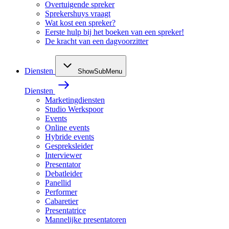
Overtuigende spreker
Sprekershuys vraagt
Wat kost een spreker?
Eerste hulp bij het boeken van een spreker!
De kracht van een dagvoorzitter
Diensten
ShowSubMenu
Diensten
Marketingdiensten
Studio Werkspoor
Events
Online events
Hybride events
Gespreksleider
Interviewer
Presentator
Debatleider
Panellid
Performer
Cabaretier
Presentatrice
Mannelijke presentatoren