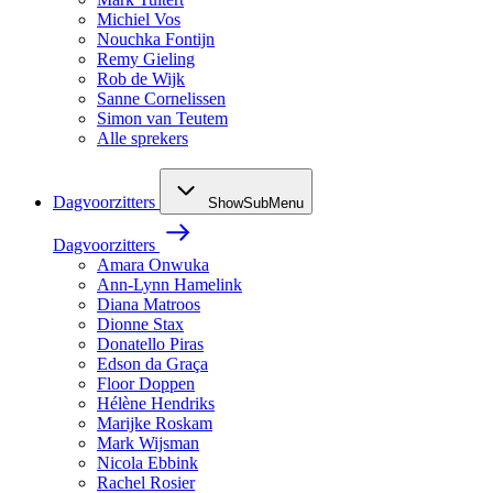
Michiel Vos
Nouchka Fontijn
Remy Gieling
Rob de Wijk
Sanne Cornelissen
Simon van Teutem
Alle sprekers
Dagvoorzitters
ShowSubMenu
Dagvoorzitters
Amara Onwuka
Ann-Lynn Hamelink
Diana Matroos
Dionne Stax
Donatello Piras
Edson da Graça
Floor Doppen
Hélène Hendriks
Marijke Roskam
Mark Wijsman
Nicola Ebbink
Rachel Rosier