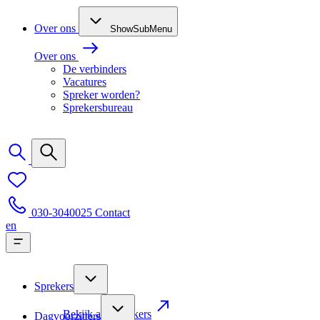
Over ons
ShowSubMenu
Over ons
De verbinders
Vacatures
Spreker worden?
Sprekersbureau
030-3040025
Contact
en
Sprekers
Bekijk alle sprekers
Dagvoorzitters