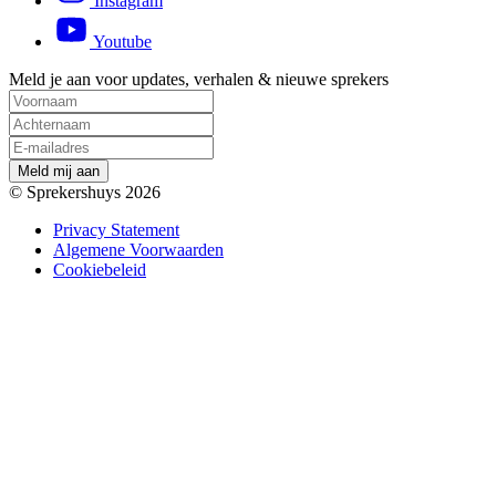
Instagram
Youtube
Meld je aan voor updates, verhalen & nieuwe sprekers
M
e
l
d
m
i
j
a
a
n
© Sprekershuys 2026
Privacy Statement
Algemene Voorwaarden
Cookiebeleid