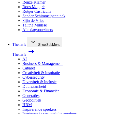
Renze Klamer
Roos Moggré
Rutger Castricum
Sander Schimmelpenninck
Stijn de Vries
Talitha Muusse
Alle dagvoorzitters
Thema’s
ShowSubMenu
Thema’s
AI
Business & Management
Cabaret
Creativiteit & Inspiratie
Cybersecurity
Diversiteit & Inclusie
Duurzaamheid
Economie & Financiën
Generaties
Geopolitiek
HRM
Inspirerende sprekers
Inspirerende vrouwelijke sprekers