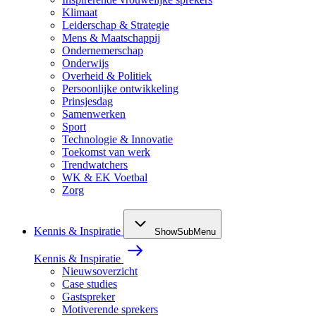
Klimaat
Leiderschap & Strategie
Mens & Maatschappij
Ondernemerschap
Onderwijs
Overheid & Politiek
Persoonlijke ontwikkeling
Prinsjesdag
Samenwerken
Sport
Technologie & Innovatie
Toekomst van werk
Trendwatchers
WK & EK Voetbal
Zorg
Kennis & Inspiratie
ShowSubMenu
Kennis & Inspiratie
Nieuwsoverzicht
Case studies
Gastspreker
Motiverende sprekers