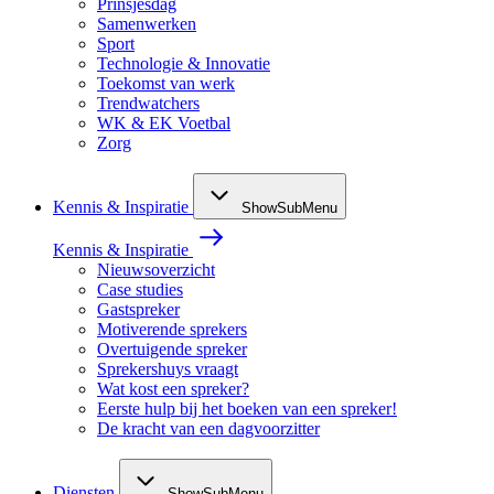
Prinsjesdag
Samenwerken
Sport
Technologie & Innovatie
Toekomst van werk
Trendwatchers
WK & EK Voetbal
Zorg
Kennis & Inspiratie
ShowSubMenu
Kennis & Inspiratie
Nieuwsoverzicht
Case studies
Gastspreker
Motiverende sprekers
Overtuigende spreker
Sprekershuys vraagt
Wat kost een spreker?
Eerste hulp bij het boeken van een spreker!
De kracht van een dagvoorzitter
Diensten
ShowSubMenu