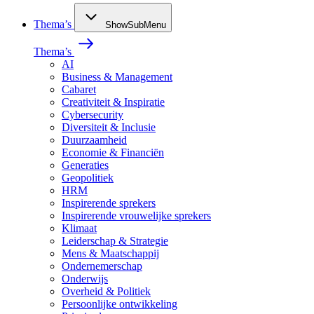
Thema’s
ShowSubMenu
Thema’s
AI
Business & Management
Cabaret
Creativiteit & Inspiratie
Cybersecurity
Diversiteit & Inclusie
Duurzaamheid
Economie & Financiën
Generaties
Geopolitiek
HRM
Inspirerende sprekers
Inspirerende vrouwelijke sprekers
Klimaat
Leiderschap & Strategie
Mens & Maatschappij
Ondernemerschap
Onderwijs
Overheid & Politiek
Persoonlijke ontwikkeling