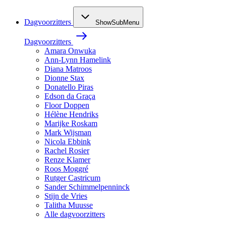
Dagvoorzitters
ShowSubMenu
Dagvoorzitters
Amara Onwuka
Ann-Lynn Hamelink
Diana Matroos
Dionne Stax
Donatello Piras
Edson da Graça
Floor Doppen
Hélène Hendriks
Marijke Roskam
Mark Wijsman
Nicola Ebbink
Rachel Rosier
Renze Klamer
Roos Moggré
Rutger Castricum
Sander Schimmelpenninck
Stijn de Vries
Talitha Muusse
Alle dagvoorzitters