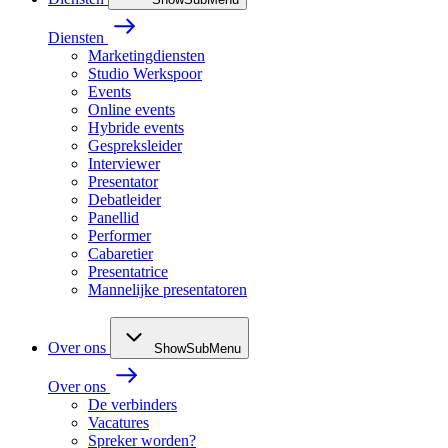
Diensten
Marketingdiensten
Studio Werkspoor
Events
Online events
Hybride events
Gespreksleider
Interviewer
Presentator
Debatleider
Panellid
Performer
Cabaretier
Presentatrice
Mannelijke presentatoren
Over ons
ShowSubMenu
Over ons
De verbinders
Vacatures
Spreker worden?