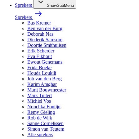
Sprekers
ShowSubMenu
Sprekers
Bas Kremer
Ben van der Burg
Deborah Nas
Diederik Samsom
Doortje Smithuijsen
Erik Scherder
Eva Eikhout
Ewout Genemans
Frida Boeke
Houda Loukili
Job van den Berg
Karim Amghar
Marit Bouwmeester
Mark Tuitert
Michiel Vos
Nouchka Fontijn
Remy Gieling
Rob de Wijk
Sanne Cornelissen
Simon van Teutem
Alle sprekers