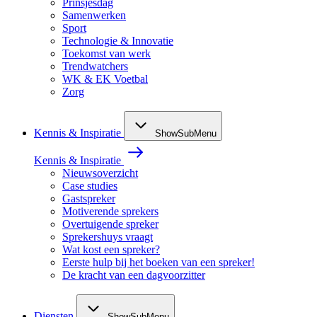
Prinsjesdag
Samenwerken
Sport
Technologie & Innovatie
Toekomst van werk
Trendwatchers
WK & EK Voetbal
Zorg
Kennis & Inspiratie
ShowSubMenu
Kennis & Inspiratie
Nieuwsoverzicht
Case studies
Gastspreker
Motiverende sprekers
Overtuigende spreker
Sprekershuys vraagt
Wat kost een spreker?
Eerste hulp bij het boeken van een spreker!
De kracht van een dagvoorzitter
Diensten
ShowSubMenu