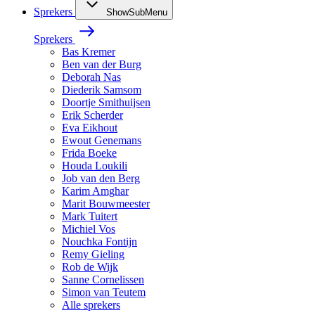
Sprekers
ShowSubMenu
Sprekers
Bas Kremer
Ben van der Burg
Deborah Nas
Diederik Samsom
Doortje Smithuijsen
Erik Scherder
Eva Eikhout
Ewout Genemans
Frida Boeke
Houda Loukili
Job van den Berg
Karim Amghar
Marit Bouwmeester
Mark Tuitert
Michiel Vos
Nouchka Fontijn
Remy Gieling
Rob de Wijk
Sanne Cornelissen
Simon van Teutem
Alle sprekers