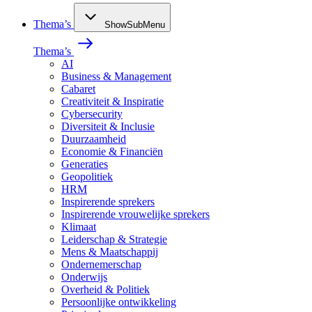
Thema’s
ShowSubMenu
Thema’s
AI
Business & Management
Cabaret
Creativiteit & Inspiratie
Cybersecurity
Diversiteit & Inclusie
Duurzaamheid
Economie & Financiën
Generaties
Geopolitiek
HRM
Inspirerende sprekers
Inspirerende vrouwelijke sprekers
Klimaat
Leiderschap & Strategie
Mens & Maatschappij
Ondernemerschap
Onderwijs
Overheid & Politiek
Persoonlijke ontwikkeling