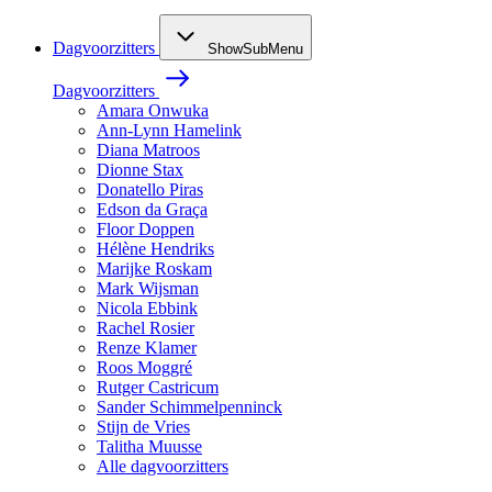
Dagvoorzitters
ShowSubMenu
Dagvoorzitters
Amara Onwuka
Ann-Lynn Hamelink
Diana Matroos
Dionne Stax
Donatello Piras
Edson da Graça
Floor Doppen
Hélène Hendriks
Marijke Roskam
Mark Wijsman
Nicola Ebbink
Rachel Rosier
Renze Klamer
Roos Moggré
Rutger Castricum
Sander Schimmelpenninck
Stijn de Vries
Talitha Muusse
Alle dagvoorzitters