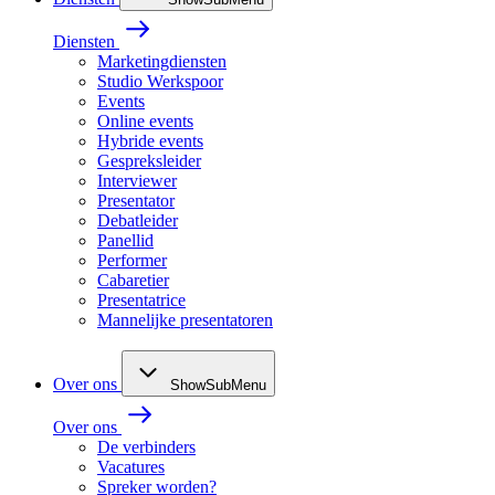
Diensten
Marketingdiensten
Studio Werkspoor
Events
Online events
Hybride events
Gespreksleider
Interviewer
Presentator
Debatleider
Panellid
Performer
Cabaretier
Presentatrice
Mannelijke presentatoren
Over ons
ShowSubMenu
Over ons
De verbinders
Vacatures
Spreker worden?