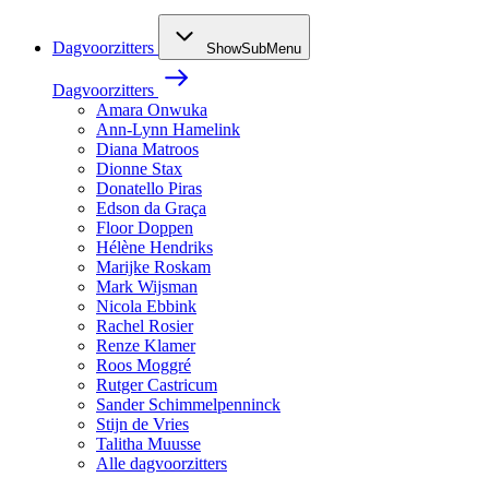
Dagvoorzitters
ShowSubMenu
Dagvoorzitters
Amara Onwuka
Ann-Lynn Hamelink
Diana Matroos
Dionne Stax
Donatello Piras
Edson da Graça
Floor Doppen
Hélène Hendriks
Marijke Roskam
Mark Wijsman
Nicola Ebbink
Rachel Rosier
Renze Klamer
Roos Moggré
Rutger Castricum
Sander Schimmelpenninck
Stijn de Vries
Talitha Muusse
Alle dagvoorzitters