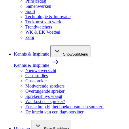
Prinsjesdag
Samenwerken
Sport
Technologie & Innovatie
Toekomst van werk
Trendwatchers
WK & EK Voetbal
Zorg
Kennis & Inspiratie
ShowSubMenu
Kennis & Inspiratie
Nieuwsoverzicht
Case studies
Gastspreker
Motiverende sprekers
Overtuigende spreker
Sprekershuys vraagt
Wat kost een spreker?
Eerste hulp bij het boeken van een spreker!
De kracht van een dagvoorzitter
Diensten
ShowSubMenu