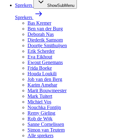
Sprekers
ShowSubMenu
Sprekers
Bas Kremer
Ben van der Burg
Deborah Nas
Diederik Samsom
Doortje Smithuijsen
Erik Scherder
Eva Eikhout
Ewout Genemans
Frida Boeke
Houda Loukili
Job van den Berg
Karim Amghar
Marit Bouwmeester
Mark Tuitert
Michiel Vos
Nouchka Fontijn
Remy Gieling
Rob de Wijk
Sanne Cornelissen
Simon van Teutem
Alle sprekers