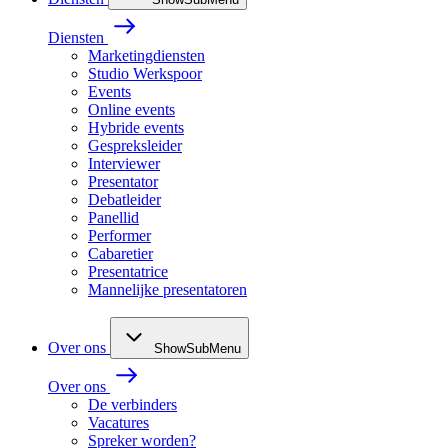
Diensten
Marketingdiensten
Studio Werkspoor
Events
Online events
Hybride events
Gespreksleider
Interviewer
Presentator
Debatleider
Panellid
Performer
Cabaretier
Presentatrice
Mannelijke presentatoren
Over ons
ShowSubMenu
Over ons
De verbinders
Vacatures
Spreker worden?