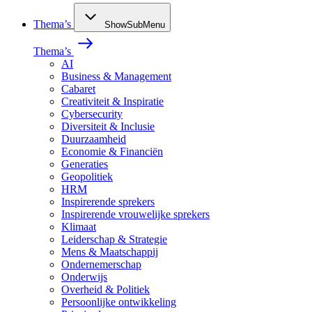
Thema’s
ShowSubMenu
Thema’s
AI
Business & Management
Cabaret
Creativiteit & Inspiratie
Cybersecurity
Diversiteit & Inclusie
Duurzaamheid
Economie & Financiën
Generaties
Geopolitiek
HRM
Inspirerende sprekers
Inspirerende vrouwelijke sprekers
Klimaat
Leiderschap & Strategie
Mens & Maatschappij
Ondernemerschap
Onderwijs
Overheid & Politiek
Persoonlijke ontwikkeling