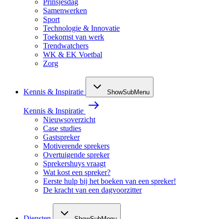
Prinsjesdag
Samenwerken
Sport
Technologie & Innovatie
Toekomst van werk
Trendwatchers
WK & EK Voetbal
Zorg
Kennis & Inspiratie
ShowSubMenu
Kennis & Inspiratie
Nieuwsoverzicht
Case studies
Gastspreker
Motiverende sprekers
Overtuigende spreker
Sprekershuys vraagt
Wat kost een spreker?
Eerste hulp bij het boeken van een spreker!
De kracht van een dagvoorzitter
Diensten
ShowSubMenu