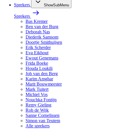
Sprekers
ShowSubMenu
Sprekers
Bas Kremer
Ben van der Burg
Deborah Nas
Diederik Samsom
Doortje Smithuijsen
Erik Scherder
Eva Eikhout
Ewout Genemans
Frida Boeke
Houda Loukili
Job van den Berg
Karim Amghar
Marit Bouwmeester
Mark Tuitert
Michiel Vos
Nouchka Fontijn
Remy Gieling
Rob de Wijk
Sanne Cornelissen
Simon van Teutem
Alle sprekers