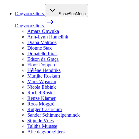
Dagvoorzitters
ShowSubMenu
Dagvoorzitters
Amara Onwuka
Ann-Lynn Hamelink
Diana Matroos
Dionne Stax
Donatello Piras
Edson da Graça
Floor Doppen
Hélène Hendriks
Marijke Roskam
Mark Wijsman
Nicola Ebbink
Rachel Rosier
Renze Klamer
Roos Moggré
Rutger Castricum
Sander Schimmelpenninck
Stijn de Vries
Talitha Muusse
Alle dagvoorzitters