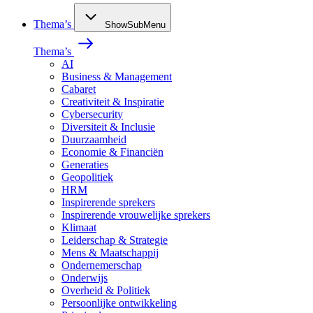
Thema’s
ShowSubMenu
Thema’s
AI
Business & Management
Cabaret
Creativiteit & Inspiratie
Cybersecurity
Diversiteit & Inclusie
Duurzaamheid
Economie & Financiën
Generaties
Geopolitiek
HRM
Inspirerende sprekers
Inspirerende vrouwelijke sprekers
Klimaat
Leiderschap & Strategie
Mens & Maatschappij
Ondernemerschap
Onderwijs
Overheid & Politiek
Persoonlijke ontwikkeling