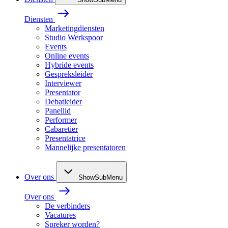
Diensten
Marketingdiensten
Studio Werkspoor
Events
Online events
Hybride events
Gespreksleider
Interviewer
Presentator
Debatleider
Panellid
Performer
Cabaretier
Presentatrice
Mannelijke presentatoren
Over ons
ShowSubMenu
Over ons
De verbinders
Vacatures
Spreker worden?